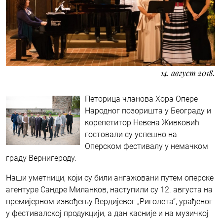
14. август 2018.
Петорица чланова Хора Опере
Народног позоришта у Београду и
корепетитор Невена Живковић
гостовали су успешно на
Оперском фестивалу у немачком
граду Вернигероду.
Наши уметници, који су били ангажовани путем оперске
агентуре Сандре Миланков, наступили су 12. августа на
премијерном извођењу Вердијевог „Риголета“, урађеног
у фестивалској продукцији, а дан касније и на музичкој