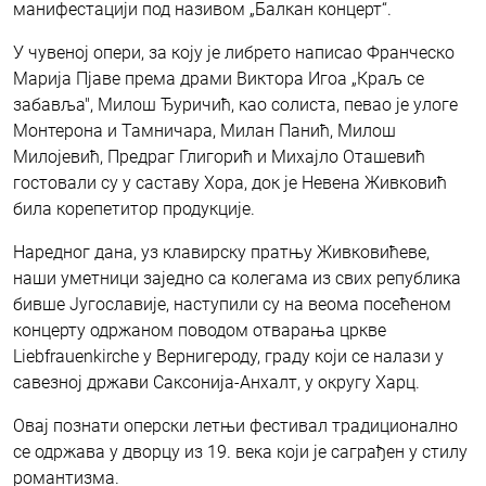
манифестацији под називом „Балкан концерт“.
У чувеној опери, за коју је либрето написао Франческо
Марија Пјаве према драми Виктора Игоа „Краљ се
забавља", Милош Ђуричић, као солиста, певао је улоге
Монтерона и Тамничара, Милан Панић, Милош
Милојевић, Предраг Глигорић и Михајло Оташевић
гостовали су у саставу Хора, док је Невена Живковић
била корепетитор продукције.
Наредног дана, уз клавирску пратњу Живковићеве,
наши уметници заједно са колегама из свих република
бивше Југославије, наступили су на веома посећеном
концерту одржаном поводом отварања цркве
Liebfrauenkirche у Вернигероду, граду који се налази у
савезној држави Саксонија-Анхалт, у округу Харц.
Овај познати оперски летњи фестивал традиционално
се одржава у дворцу из 19. века који је саграђен у стилу
романтизма.