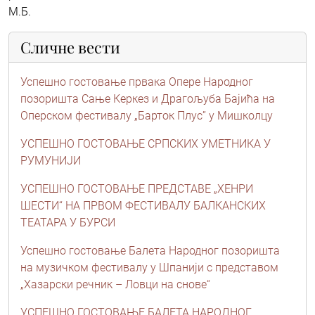
М.Б.
Сличне вести
Успешно гостовање првака Опере Народног
позоришта Сање Керкез и Драгољуба Бајића на
Оперском фестивалу „Барток Плус” у Мишколцу
УСПЕШНО ГОСТОВАЊЕ СРПСКИХ УМЕТНИКА У
РУМУНИЈИ
УСПЕШНО ГОСТОВАЊЕ ПРЕДСТАВЕ „ХЕНРИ
ШЕСТИ“ НА ПРВОМ ФЕСТИВАЛУ БАЛКАНСКИХ
ТЕАТАРА У БУРСИ
Успешно гостовање Балета Народног позоришта
на музичком фестивалу у Шпанији с представом
„Хазарски речник – Ловци на снове“
УСПЕШНО ГОСТОВАЊЕ БАЛЕТА НАРОДНОГ