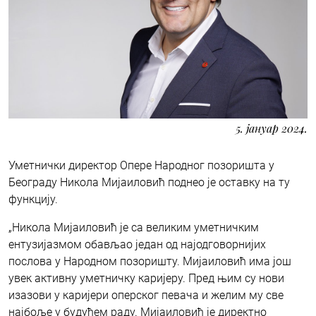
5. јануар 2024.
Уметнички директор Опере Народног позоришта у
Београду Никола Мијаиловић поднео је оставку на ту
функцију.
„Никола Мијаиловић је са великим уметничким
ентузијазмом обављао један од најодговорнијих
послова у Народном позоришту. Мијаиловић има још
увек активну уметничку каријеру. Пред њим су нови
изазови у каријери оперског певача и желим му све
најбоље у будућем раду. Мијаиловић је директно