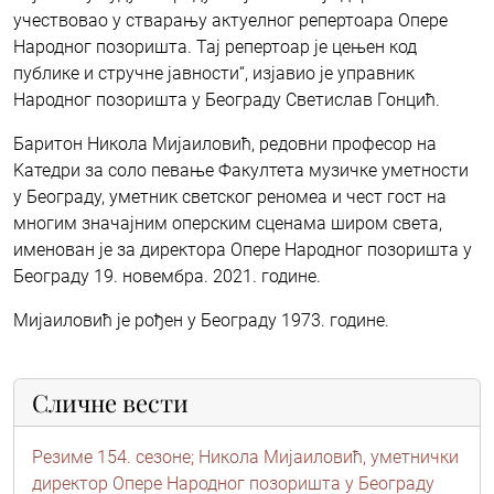
учествовао у стварању актуелног репертоара Опере
Народног позоришта. Тај репертоар је цењен код
публике и стручне јавности“, изјавио је управник
Народног позоришта у Београду Светислав Гонцић.
Баритон Никола Мијаиловић, редовни професор на
Kатедри за соло певање Факултета музичке уметности
у Београду, уметник светског реномеа и чест гост на
многим значајним оперским сценама широм света,
именован је за директора Опере Народног позоришта у
Београду 19. новембра. 2021. године.
Мијаиловић је рођен у Београду 1973. године.
Сличне вести
Резиме 154. сезоне; Никола Мијаиловић, уметнички
директор Опере Народног позоришта у Београду