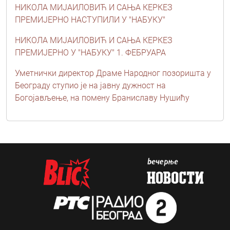
НИКОЛА МИЈАИЛОВИЋ И САЊА КЕРКЕЗ
ПРЕМИЈЕРНО НАСТУПИЛИ У "НАБУКУ"
НИКОЛА МИЈАИЛОВИЋ И САЊА КЕРКЕЗ
ПРЕМИЈЕРНО У "НАБУКУ" 1. ФЕБРУАРА
Уметнички директор Драме Народног позоришта у
Београду ступио је на јавну дужност на
Богојављење, на помену Браниславу Нушићу