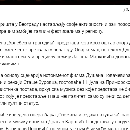
30.
ришта у Београду настављају своје активности и ван позо
омираним амбијенталним фестивалима у региону.
ена „Урнебесна трагедија“, представа која кроз оштар спој 
се смех често претвара у нелагоду. Овај комад, по тексту Д
е и маштовиту и прецизну режију Јагоша Марковића донос
е живимо.
ен на основу сценарија истоименог филма Душана Ковачевића
ји и режији Сташе Зуровца, гостоваће 11. јула на Приморск
стичка постава, врхунска музика без које представа не би
оз коју је представљен наш менталитет, само су неки од д
или култни статус.
 биће изведена опера-бајка „Снежана и седам патуљака“, на
рето и музику написао Драган Каролић. Представа, у продук
у „Борислав Поповић“, преиспитује сукоб између младости 