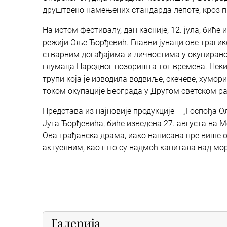
друштвено намењених стандарда лепоте, кроз 
На истом фестивалу, дан касније, 12. јула, биће
режији Оље Ђорђевић. Главни јунаци ове трагико
стварним догађајима и личностима у окупирано
глумаца Народног позоришта тог времена. Неки 
трупи која је изводила водвиље, скечеве, хумор
током окупације Београда у Другом светском рат
Представа из најновије продукције – „Госпођа Ол
Југа Ђорђевића, биће изведена 27. августа на 
Ова грађанска драма, иако написана пре више од 
актуелним, као што су надмоћ капитала над мор
Галерија