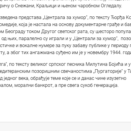
причу о Снежани, Краљици и њеном чаробном Огледалу.
 изведена представа „Централа за хумор”, по тексту Ђорђа K
медије, која је настала на основу документарне грађе и ба
м Београду током Другог светског рата, су шесторо попул
од њих, паралелно су играли и у „Централи за хумор“, поз
истичке и вокалне нумере за пуку забаву публике у периоду 
у, а због тих ангажмана суђено им је у новембру 1944. годи
га“, по тексту великог српског песника Милутина Бојића и у
Медитеранским позоришним свечаностима „Пургаторије“ у Т
једног века, обрађује теме које се и данас чине изузетно
алом, морални банкрот, а пре свега сукоб генерација.