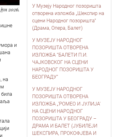
У Музеју Народног позоришта
 јун 2026.
отворена изложба „Шекспир на
сцени Народног позоришта"
ришне
(Драма, Опера, Балет)
У МУЗЕЈУ НАРОДНОГ
хумора и
ПОЗОРИШТА ОТВОРЕНА
ушана
ИЗЛОЖБА “БАЛЕТИ П.И.
и
ЧАЈКОВСКОГ НА СЦЕНИ
НАРОДНОГ ПОЗОРИШТА У
БЕОГРАДУ”
, на
ом
У МУЗЕЈУ НАРОДНОГ
 била
ПОЗОРИШТА ОТВОРЕНА
етаља
ИЗЛОЖБА „'РОМЕО И ЈУЛИЈА'
НА СЦЕНИ НАРОДНОГ
ПОЗОРИШТА У БЕОГРАДУ –
стала
ДРАМА И БАЛЕТ (ЈУБИЛЕЈИ
цији
ШЕКСПИРА, ПРОКОФЈЕВА И
и