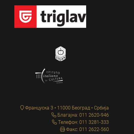
Француска 3 • 11000 Београд • Србија
Благајна: 011 2620-946
Телефон: 011 3281-333
Факс: 011 2622-560