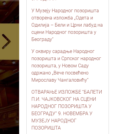
У Музеју Народног позоришта
отворена изложба „Одета и
Одилија – Бели и Црни лабуд на
сцени Народног позоришта у
Београду“
У оквиру сарадње Народног
позоришта и Српског народног
позоришта, у Новом Саду
одржано „Вече посвећено
Мирославу Чангаловићу“
ОТВАРАЊЕ ИЗЛОЖБЕ “БАЛЕТИ
П.И. ЧАЈКОВСКОГ НА СЦЕНИ
НАРОДНОГ ПОЗОРИШТА У
БЕОГРАДУ” 9. НОВЕМБРА У
МУЗЕЈУ НАРОДНОГ
ПОЗОРИШТА