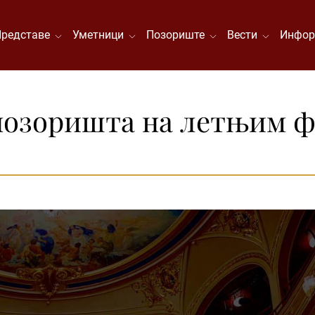
Представе
Уметници
Позориште
Вести
Инфор
позоришта на летњим ф