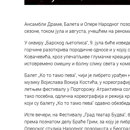
Ансамбли Драме, Балета и Опере Народног позо
сезоне, током јула и августа, учешћем на рен
У оквиру „Барскog љетописa“, 9. јула биће извед
горчине разоткрива породичне односе и у којој 
Ковачевића, кроз упечатљиве глумачке креациј
истовремено смешну и болну слику света у ком
Балет „Ко то тамо пева“, чији је либрето урађ
музику Војислава Вокија Костића, у кореографи
летњем фестивалу у Порторожу. Атрактивна соли
тако посебна, одлична кореографија и режија кр
који су балету „Ко то тамо пева“ одавно обезбед
Исте вечери, на Фестивалу „Град театар Будва“,
према познатом делу Браће Грим, за коју је либ
Оперског студија Народног позоришта у Београд