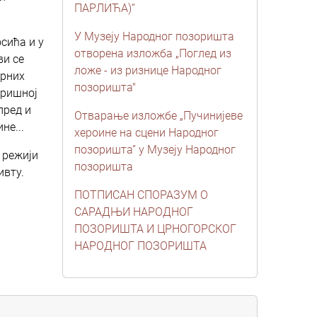
ПАРЛИЋА)“
У Музеју Народног позоришта
осића и у
отворена изложба „Поглед из
ви се
ложе - из ризнице Народног
арних
позоришта"
оришној
пред и
Отварање изложбе „Пучинијеве
не...
хероине на сцени Народног
позоришта” у Музеју Народног
 режији
позоришта
ивту.
ПОТПИСАН СПОРАЗУМ О
САРАДЊИ НАРОДНОГ
ПОЗОРИШТА И ЦРНОГОРСКОГ
НАРОДНОГ ПОЗОРИШТА