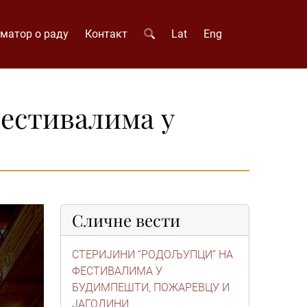
матор о раду
Контакт
Lat
Eng
естивалима у
Сличне вести
СТЕРИЈИНИ “РОДОЉУПЦИ” НА
ФЕСТИВАЛИМА У
БУДИМПЕШТИ, ПОЖАРЕВЦУ И
ЈАГОДИНИ