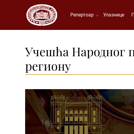
Репертоар
Улазнице
Учешћа Народног 
региону