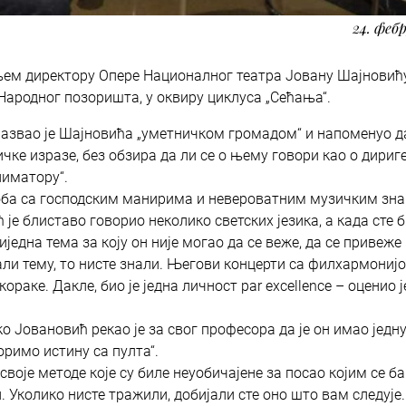
24. фебр
ем директору Опере Националног театра Јовану Шајновићу
у Народног позоришта, у оквиру циклуса „Сећања“.
азвао је Шајновића „уметничком громадом“ и напоменуо да
чке изразе, без обзира да ли се о њему говори као о дириге
ниматору“.
особа са господским манирима и невероватним музичким зн
је блиставо говорио неколико светских језика, а када сте 
иједна тема за коју он није могао да се веже, да се привеже
али тему, то нисте знали. Његови концерти са филхармониј
раке. Дакле, био је једна личност par excellence – оценио ј
 Јовановић рекао је за свог професора да је он имао једну
воримо истину са пулта“.
 своје методе које су биле неуобичајене за посао којим се б
 Уколико нисте тражили, добијали сте оно што вам следује. 