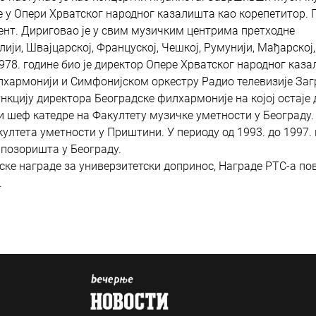
се у Опери Хрватског народног казалишта као корепетитор. 
гент. Дириговао је у свим музичким центрима претходне
лији, Швајцарској, Француској, Чешкој, Румунији, Мађарској,
о 1978. године био је директор Опере Хрватског народног каз
илхармонији и Симфонијском оркестру Радио телевизије Заг
ункцију директора Београдске филхармоније на којој остаје 
 и шеф катедре на Факултету музичке уметности у Београду.
култета уметности у Приштини. У периоду од 1993. до 1997.
 позоришта у Београду.
ске награде за универзитетски допринос, Награде РТС-а по
..