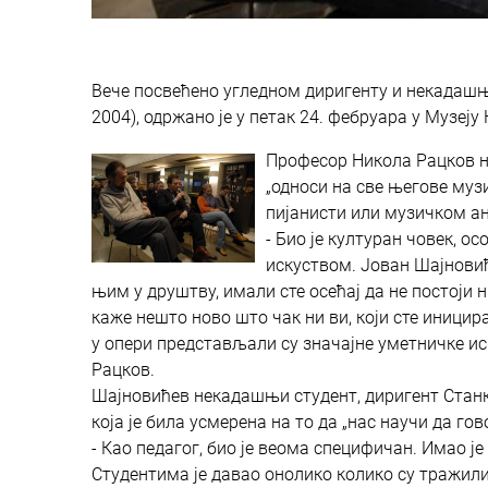
Вече посвећено угледном диригенту и некадашњ
2004), одржано је у петак 24. фебруара у Музеј
Професор Никола Рацков н
„односи на све његове музи
пијанисти или музичком а
- Био је културан човек, 
искуством. Јован Шајновић 
њим у друштву, имали сте осећај да не постоји н
каже нешто ново што чак ни ви, који сте иницир
у опери представљали су значајне уметничке иско
Рацков.
Шајновићев некадашњи студент, диригент Станко
која је била усмерена на то да „нас научи да го
- Као педагог, био је веома специфичан. Имао је
Студентима је давао онолико колико су тражили.