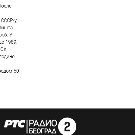
После
 СССР-у,
алишта.
реб. У
до 1989.
 Од
 године
водом 50