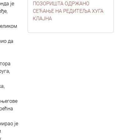
нда је
ПОЗОРИШТА ОДРЖАНО
ође,
СЕЋАЊЕ НА РЕДИТЕЉА ХУГА
КЛАЈНА
 великом
чио да
м
ктора
уга,
а,
а његове
Срећна
мирао је
и
у