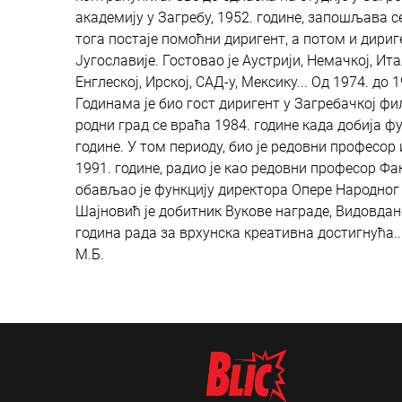
академију у Загребу, 1952. године, запошљава 
тога постаје помоћни диригент, а потом и дири
Југославије. Гостовао је Аустрији, Немачкој, Ита
Енглеској, Ирској, САД-у, Мексику... Од 1974. д
Годинама је био гост диригент у Загребачкој ф
родни град се враћа 1984. године када добија ф
године. У том периоду, био је редовни професор
1991. године, радио је као редовни професор Фа
обављао је функцију директора Опере Народног
Шајновић је добитник Вукове награде, Видовдан
година рада за врхунска креативна достигнућа.
М.Б.