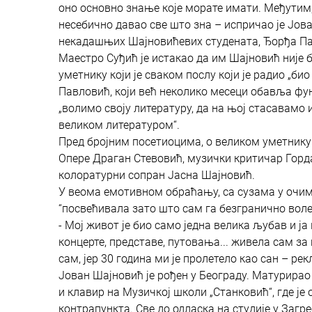
оно основно знање које морате имати. Међутим,
несебично давао све што зна – испричао је Јован
некадашњих Шајновићевих студената, Ђорђа Пав
Маестро Суђић је истакао да им Шајновић није би
уметнику који је сваком послу који је радио „
Павловић, који већ неколико месеци обавља функ
„волимо своју литературу, да на њој стасавамо 
великом литературом“.
Пред бројним посетиоцима, о великом уметнику
Опере Драган Стевовић, музички критичар Горд
колоратурни сопран Јасна Шајновић.
У веома емотивном обраћању, са сузама у очима,
“посвећивала зато што сам га безгранично воле
- Мој живот је био само једна велика љубав и ј
концерте, представе, путовања... живела сам з
сам, јер 30 година ми је пролетело као сан – рек
Јован Шајновић је рођен у Београду. Матурирао 
и клавир на Музичкој школи „Станковић“, где је 
контрапункта. Све до одласка на студије у Заг