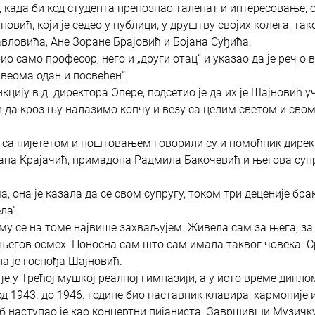
 када би код студента препознао таленат и интересовање, о
овић, који је седео у публици, у друштву својих колега, так
ловића, Ане Зоране Брајовић и Бојана Суђића.
о само професор, него и „други отац“ и указао да је реч о
био веома одан и посвећен“.
цију в.д. директора Опере, подсетио је да их је Шајновић у
и да кроз њу налазимо копчу и везу са целим светом и сво
 са пијететом и поштовањем говорили су и помоћник дире
ана Крајачић, примадона Радмила Бакочевић и његова супр
 она је казала да се свом супругу, током три деценије брак
ла”.
а му се на томе највише захваљујем. Живела сам за њега, з
а његов осмех. Поносна сам што сам имала таквог човека. 
ла је госпођа Шајновић.
је у Трећој мушкој реалној гимназији, а у исто време дипло
од 1943. до 1946. године био наставник клавира, хармоније 
реб наступао је као концертни пијаниста. Завршивши Музичк