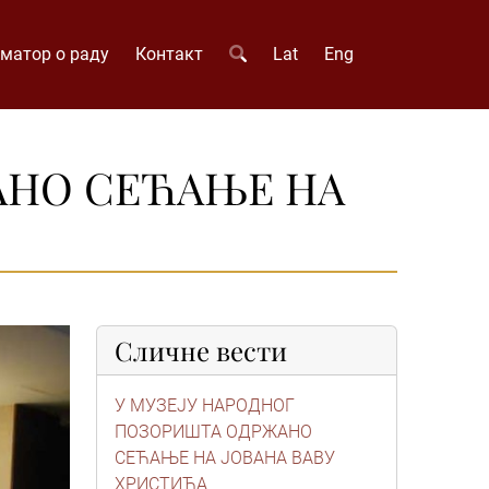
матор о раду
Контакт
Lat
Eng
АНО СЕЋАЊЕ НА
Сличне вести
У МУЗЕЈУ НАРОДНОГ
ПОЗОРИШТА ОДРЖАНО
СЕЋАЊЕ НА ЈОВАНА ВАВУ
ХРИСТИЋА