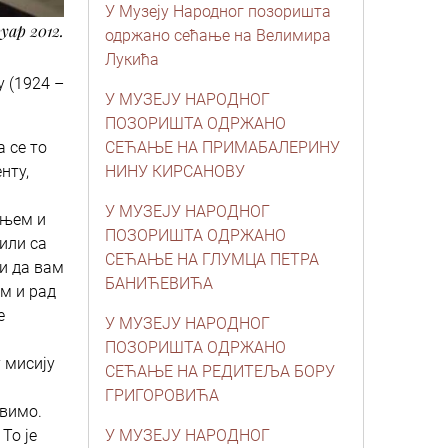
У Музеју Народног позоришта
уар 2012.
одржано сећање на Велимира
Лукића
 (1924 –
У МУЗЕЈУ НАРОДНОГ
ПОЗОРИШТА ОДРЖАНО
 се то
СЕЋАЊЕ НА ПРИМАБАЛЕРИНУ
нту,
НИНУ КИРСАНОВУ
У МУЗЕЈУ НАРОДНОГ
ањем и
ПОЗОРИШТА ОДРЖАНО
били са
СЕЋАЊЕ НА ГЛУМЦА ПЕТРА
 и да вам
БАНИЋЕВИЋА
ом и рад
е
У МУЗЕЈУ НАРОДНОГ
ПОЗОРИШТА ОДРЖАНО
 мисију
СЕЋАЊЕ НА РЕДИТЕЉА БОРУ
ГРИГОРОВИЋА
авимо.
То је
У МУЗЕЈУ НАРОДНОГ