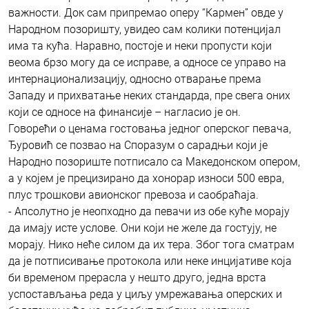
важности. Док сам припремао оперу “Кармен” овде у
Народном позоришту, увидео сам колики потенцијал
има та кућа. Наравно, постоје и неки пропусти који
веома брзо могу да се исправе, а односе се управо на
интернационализацију, односно отварање према
Западу и прихватање неких стандарда, пре свега оних
који се односе на финансије – нагласио је он.
Говорећи о ценама гостовања једног оперског певача,
Ђуровић се позвао на Споразум о сарадњи који је
Народно позориште потписало са Македонском опером,
а у којем је прецизирано да хонорар износи 500 евра,
плус трошкови авионског превоза и саобраћаја.
- Апсолутно је неопходно да певачи из обе куће морају
да имају исте услове. Они који не желе да гостују, не
морају. Нико неће силом да их тера. Због тога сматрам
да је потписивање протокола или неке инцијативе која
би временом прерасла у нешто друго, једна врста
успостављања реда у циљу умрежавања оперских и