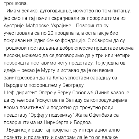
трошкова.
- Имам велико, дугогодишње, искуство по том питању,
јер смо на тај начин сарађивали за позориштима из
Аустрије, Мађарске, Украјине... Позоришта су
учествовала са по 20 процената, а остатак је био
покриван из једне бечке фондације. С обзиром да су
трошкови постављања добре оперске представе веома
високи, можемо да се договоримо да у три или четири
позоришта поставимо исту представу. То је једна од
идеја – рекао је Мургу и истакао да је он веома
заинтересован да та Кућа успостави сарадњу са
Народним позориштем у Београду.
Шеф-диригент Опере у Берну Србољуб Динић казао је
да су његова “искуства на Западу са копродукцијама
веома позитивна” и подсетио да тренутно ради
представу “Орфеј у подземљу” Жака Офенбаха са
позориштима из Нирнберга и Бордоа.
- Људи који раде тај пројекат су интернационално
познати и признати и сматрам да је то од велике