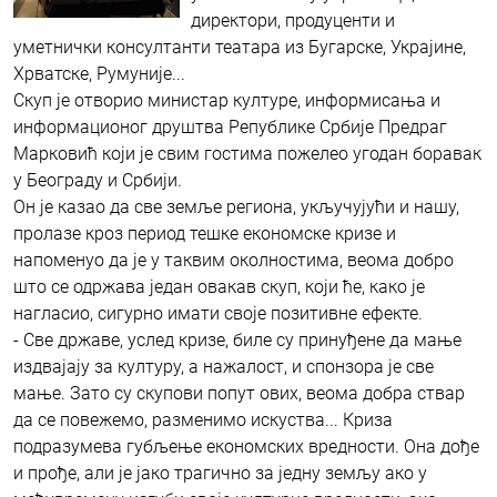
директори, продуценти и
уметнички консултанти театара из Бугарске, Украјине,
Хрватске, Румуније...
Скуп је отворио министар културе, информисања и
информационог друштва Републике Србије Предраг
Марковић који је свим гостима пожелео угодан боравак
у Београду и Србији.
Он је казао да све земље региона, укључујући и нашу,
пролазе кроз период тешке економске кризе и
напоменуо да је у таквим околностима, веома добро
што се одржава један овакав скуп, који ће, како је
нагласио, сигурно имати своје позитивне ефекте.
- Све државе, услед кризе, биле су принуђене да мање
издвајају за културу, а нажалост, и спонзора је све
мање. Зато су скупови попут ових, веома добра ствар
да се повежемо, разменимо искуства... Криза
подразумева губљење економских вредности. Она дође
и прође, али је јако трагично за једну земљу ако у