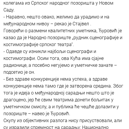
колегама из Српског народног позоришта у Новом
Саду.
- Наравно, нешто овако, желимо да урадимо и на
међународном нивоу – рекао је Стајвел .
Говорећи о размени квалитетних уметника, Ђуровић је
казао да је Народно позориште „рудник сценографије и
костимографије српског театра“.
- Одавде су изникли најбољи сценографи и
костимографи. Осим тога, ова Кућа има сјајне
радионице, а посебно негујемо и уметничке занате –
подсетио је он.
- Без здраве конкуренције нема успеха, а здраве
конкуренције нема тамо где је затворена средина. Због
тога је идеја о међународној сарадњи нешто што је
драгоцено, јер ће свим театрима донети бољитак у
уметничком смислу, а и публика ће чешће долазити у
позориште – навео је Ђуровић.
Скупу из објективних разлога нису присуствовали, али
су изразили спремност на сарадњу: Национално