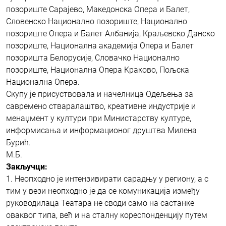
позориште Сарајево, Македонска Опера и Балет,
Словенско Национално позориште, Национално
позориште Опера и Балет Албанија, Краљевско Данско
позориште, Национална академија Опера и Балет
позоришта Белорусије, Словачко Национално
позориште, Национална Опера Краково, Пољска
Национална Опера.
Скупу је присуствовала и начелница Одељења за
савремено стваралаштво, креативне индустрије и
менаџмент у култури при Министарству културе,
информисања и информационог друштва Милена
Бурић.
М.Б.
Закључци:
1. Неопходно је интензивирати сарадњу у региону, а с
тим у вези неопходно је да се комуникација између
руководилаца Театара не своди само на састанке
оваквог типа, већ и на сталну кореспонденцију путем