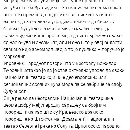
међувремену изгуби своје културне вредности, ако
изгуби везе међу људима. Захваљујем се свима вама
што сте спремни да поделите своја искуства и што
желите да заједнички уградимо темеље да бисмо у
блиској будућности могли много квалитетније да
размењујемо наше програме, а да истовремено свако
од нас очува и ансамбле, али и оно што у овој области
свакако није занемарљиво, а то је публика – поручио је
Марковић.
Управник Народног позоришта у Београду Божидар
Ђуровић истакао је да је став актуелне управе да сваки
национални театар који није део европских или
регионалних сродних кућа мора да се забрине за своју
будућност.
Он је рекао да београдски Национални театар има
веома добру међународну сарадњу са бројним
позориштима као што су Краљевско драмско
позориште из Штокхолма „Драматен“, Национални
театар Северне Грчке из Солуна, Црногорско народно