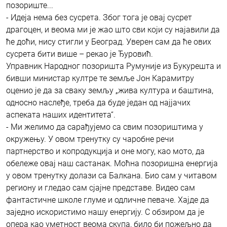
позориште...
- Идеја нема без сусрета. Због тога је овај сусрет
драгоцен, и веома ми је жао што сви који су најавили да
ће доћи, нису стигли у Београд. Уверен сам да ће ових
сусрета бити више – рекао је Ђуровић.
Управник Народног позоришта Румуније из Букурешта и
бивши министар култре те земље Јон Карамитру
оценио је да за сваку земљу „жива култура и баштина,
односно наслеђе, треба да буде један од најјачих
аспеката наших идентитета“.
- Ми желимо да сарађујемо са свим позориштима у
окружењу. У овом тренутку су чаробне речи
партнерство и копродукција и оне могу, као мото, да
обележе овај наш састанак. Моћна позоришна енергија
у овом тренутку долази са Балкана. Био сам у читавом
региону и гледао сам сјајне представе. Видео сам
фантастичне школе глуме и одличне певаче. Хајде да
заједно искористимо нашу енергију. С обзиром да је
опера као уметност веома скупа, било би пожељно да