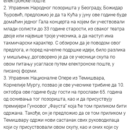
електронске поште.
2. Управник Народног позоришта у Београду, Божидар
Ђуровић, предложио је да та Кућа у јуну ове године буде
домаћин једног Гала концерта на којем би учествовали
млади солисти до 33 године старости, из сваког театра
двоје или највише троје учесника, а да наступ има
такмичарски карактер. С обзиром да је поводом овог
предлога, и поред начелне подршке идеји, било разлика
у мишљењу, договорено је да се учесници скупа по
овом питању усагласе путем електронске поште, у
писаној форми.
3. Управник Националне Опере из Темишвара,
Корнелије Мургу, позвао је све учеснике трибине да 10.
октобра ове године буду гости на прослави 65. година
од оснивања тог позоришта, као и да присуствују
премијери Гуноовог „Фауста“ која ће том приликом бити
одржана. Такође, он је предложио да се том приликом у
Темишвару одржи нови састанак свих руководилаца
који су присуствовали овом скупу, као и оних који су