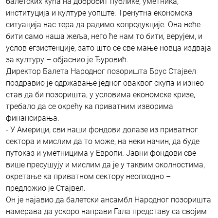
балетских кућа на добробит публике, уметника,
институција и културе уопште. Тренутна економска
ситуација нас тера да радимо копродукције. Она неће
бити само наша жеља, него ће нам то бити, верујем, и
услов егзистенције, зато што се све мање новца издваја
за културу – објаснио је Ђуровић.
Директор Балета Народног позоришта Брус Стајвел
поздравио је одржавање једног оваквог скупа и изнео
став да би позоришта, у условима економске кризе,
требало да се окрећу ка приватним изворима
финансирања.
- У Америци, сви наши фондови долазе из приватног
сектора и мислим да то може, на неки начин, да буде
путоказ и уметницима у Европи. Јавни фондови све
више пресушују и мислим да је у таквим околностима,
окретање ка приватном сектору неопходно –
предложио је Стајвел.
Он је најавио да балетски ансамбл Народног позоришта
намерава да ускоро направи Гала представу са својим