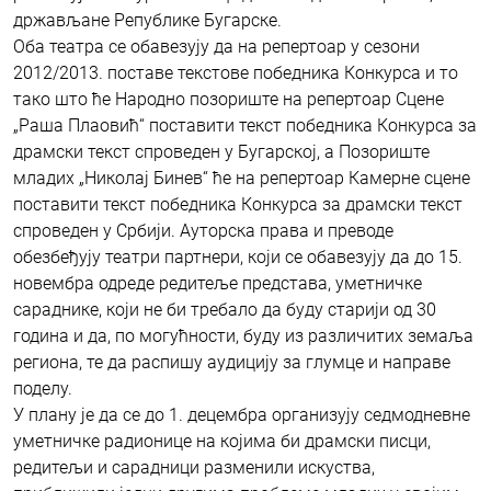
држављане Републике Бугарске.
Оба театра се обавезују да на репертоар у сезони
2012/2013. поставе текстове победника Конкурса и то
тако што ће Народно позориште на репертоар Сцене
„Раша Плаовић“ поставити текст победника Конкурса за
драмски текст спроведен у Бугарској, а Позориште
младих „Николај Бинев“ ће на репертоар Камерне сцене
поставити текст победника Конкурса за драмски текст
спроведен у Србији. Ауторска права и преводе
обезбеђују театри партнери, који се обавезују да до 15.
новембра одреде редитеље представа, уметничке
сараднике, који не би требало да буду старији од 30
година и да, по могућности, буду из различитих земаља
региона, те да распишу аудицију за глумце и направе
поделу.
У плану је да се до 1. децембра организују седмодневне
уметничке радионице на којима би драмски писци,
редитељи и сарадници разменили искуства,