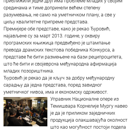
приближили једни другима проблеме младих у својим
срединама и тиме допринели већем степену
разумевања, не само на уметничком плану, а све у
циљу квалитетне припреме представа.
Премијере обе представе, како је рекао Ђуровић,
најављене су за март 2013. године, у оквиру
програмских књижица предвиђено је штампање
превода драмских текстова победника Конкурса, а
представе ће бити размењене на бази реципроцитета,
што ће бити и својеврсна међународна афирмација
младих позориштника.
Ђуровић је рекао да је кључ за добру међународну
сарадњу да једна представа, поред завидног
уметничког нивоа, има и економску одрживост.
Управник Националне опере из
Темишвара Корнелије Мургу навео
је да је приликом заједничких
продукција олакшавајућа околност
што као могућност постоји подела