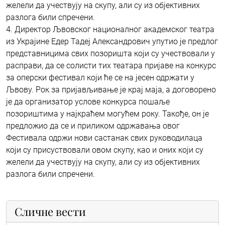
желели да учествују на скупу, али су из објективних
разлога били спречени.
4. Директор Љвовског националног академског театра
из Украјине Едер Тадеј Александрович упутио је предлог
представницима свих позоришта који су учествовали у
расправи, да се солисти тих театара пријаве на конкурс
за оперски фестивал који ће се на јесен одржати у
Љвову. Рок за пријављивање је крај маја, а договорено
је да организатор услове конкурса пошаље
позориштима у најкраћем могућем року. Такође, он је
предложио да се и приликом одржавања овог
Фестивала одржи нови састанак свих руководилаца
који су присуствовали овом скупу, као и оних који су
желели да учествују на скупу, али су из објективних
разлога били спречени.
Сличне вести