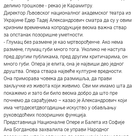
делимо трошкове - рекао је Карамитру.
Директор Љвовског националног академског театра из
Украјине Едер Тадеј Александрович сматра да су у овим
кризним временима копродукције веома важна ствар
за опстанак позоришне уметности.
- Глумац без размене је као мртворођенче. Ако нема
размене, глумац губи много тога. Уколико не наступа
пред другим публикама, пред другим критичарима, он
много губи. Опера је елита, она је највиши део једног
друштва. Опера ствара највеће културне вредности.
Она приморава човека да размишља, да прави
закључке из живота који живимо. Сви ми имамо шта да
покажемо и зато би било веома добро да што пре
почнемо да сарађујемо – казао је Александрович који
има четрдесетдвогодишње искуство у обављању
руководоћеих позоришних функција.
Представница Националне Опере и Балета из Софије
Ана Богданова захвалила се управи Народног