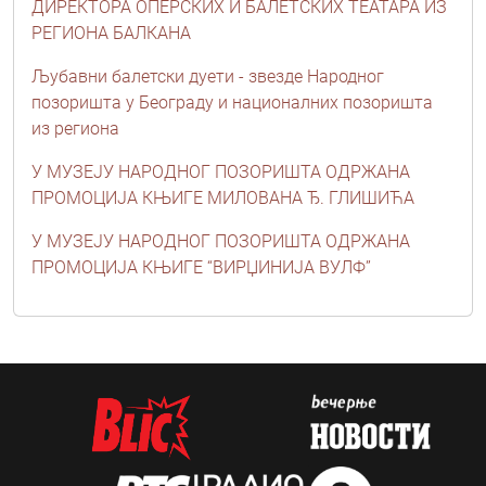
ДИРЕКТОРА ОПЕРСКИХ И БАЛЕТСКИХ ТЕАТАРА ИЗ
РЕГИОНА БАЛКАНА
Љубавни балетски дуети - звезде Народног
позоришта у Београду и националних позоришта
из региона
У МУЗЕЈУ НАРОДНОГ ПОЗОРИШТА ОДРЖАНА
ПРОМОЦИЈА КЊИГЕ МИЛОВАНА Ђ. ГЛИШИЋА
У МУЗЕЈУ НАРОДНОГ ПОЗОРИШТА ОДРЖАНА
ПРОМОЦИЈА КЊИГЕ “ВИРЏИНИЈА ВУЛФ”