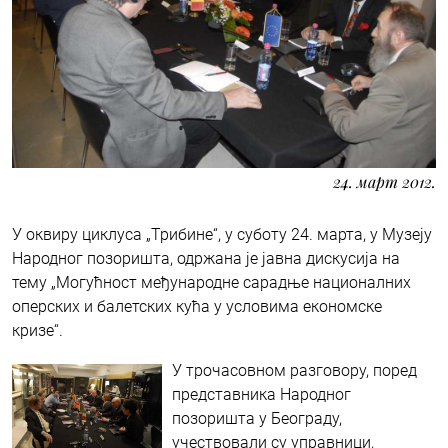
24. март 2012.
У оквиру циклуса „Трибине“, у суботу 24. марта, у Музеју
Народног позоришта, одржана је јавна дискусија на
тему „Могућност међународне сарадње националних
оперских и балетских кућа у условима економске
кризе“.
У трочасовном разговору, поред
представника Народног
позоришта у Београду,
учествовали су управници,