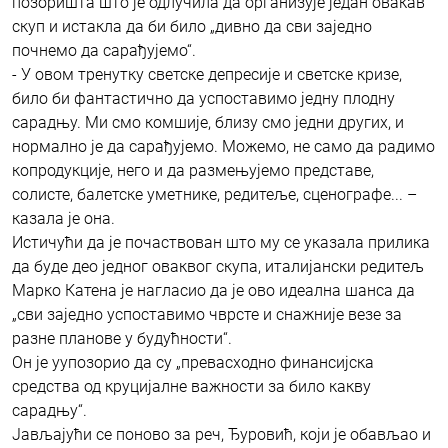
позоришта што је одлучила да организује један овакав
скуп и истакла да би било „дивно да сви заједно
почнемо да сарађујемо“.
- У овом тренутку светске депресије и светске кризе,
било би фантастично да успоставимо једну плодну
сарадњу. Ми смо комшије, близу смо једни других, и
нормално је да сарађујемо. Можемо, не само да радимо
копродукције, него и да размењујемо представе,
солисте, балетске уметнике, редитеље, сценографе... –
казала је она.
Истичући да је почаствован што му се указала прилика
да буде део једног оваквог скупа, италијански редитељ
Марко Катена је нагласио да је ово идеална шанса да
„сви заједно успоставимо чврсте и снажније везе за
разне планове у будућности“.
Он је уупозорио да су „превасходно финансијска
средства од круцијалне важности за било какву
сарадњу“.
Јављајући се поново за реч, Ђуровић, који је обављао и