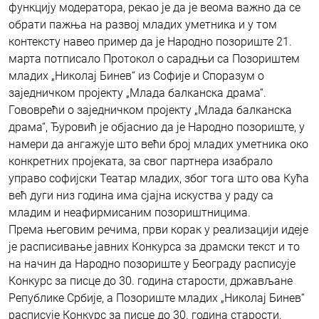
функцију модератора, рекао је да је веома важно да се
обрати пажња на развој младих уметника и у том
контексту навео пример да је Народно позориште 21.
марта потписало Протокол о сарадњи са Позориштем
младих „Николај Бинев“ из Софије и Споразум о
заједничком пројекту „Млада балканска драма“.
Гововрећи о заједничком пројекту „Млада балканска
драма“, Ђуровић је објаснио да је Народно позориште, у
намери да ангажује што већи број младих уметника око
конкретних пројеката, за свог партнера изабрало
управо софијски Театар младих, због тога што ова Кућа
већ дуги низ година има сјајна искуства у раду са
младим и неафирмисаним позориштницима.
Према његовим речима, први корак у реализацији идеје
је расписивање јавних Конкурса за драмски текст и то
на начин да Народно позориште у Београду расписује
Конкурс за писце до 30. година старости, држављане
Републике Србије, а Позориште младих „Николај Бинев“
расписује Конкурс за писце до 30. година старости,