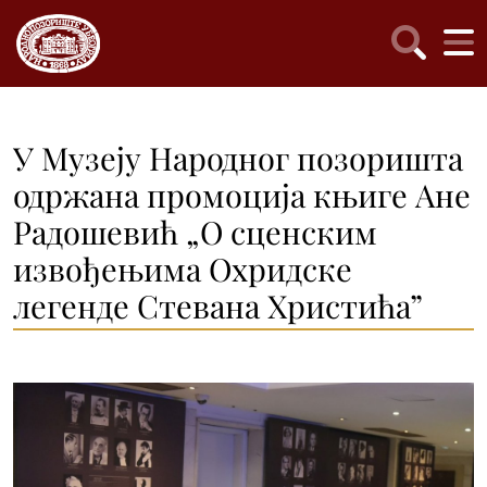
У Музеју Народног позоришта
одржана промоција књиге Ане
Радошевић „О сценским
извођењима Охридске
легенде Стевана Христића”