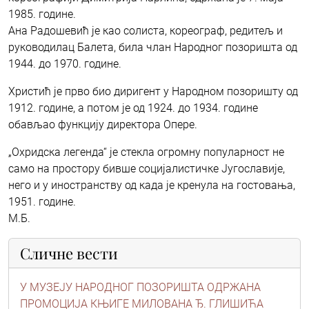
1985. године.
Ана Радошевић је као солиста, кореограф, редитељ и
руководилац Балета, била члан Народног позоришта од
1944. до 1970. године.
Христић је прво био диригент у Народном позоришту од
1912. године, а потом је од 1924. до 1934. године
обављао функцију директора Опере.
„Охридска легенда“ је стекла огромну популарност не
само на простору бивше социјалистичке Југославије,
него и у иностранству од када је кренула на гостовања,
1951. године.
М.Б.
Сличне вести
У МУЗЕЈУ НАРОДНОГ ПОЗОРИШТА ОДРЖАНА
ПРОМОЦИЈА КЊИГЕ МИЛОВАНА Ђ. ГЛИШИЋА