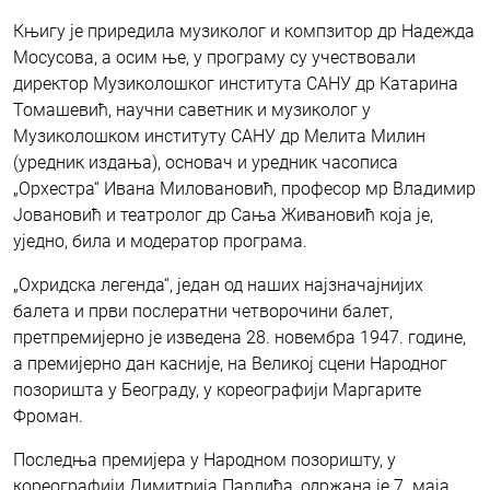
Књигу је приредила музиколог и компзитор др Надежда
Мосусова, а осим ње, у програму су учествовали
директор Музиколошког института САНУ др Катарина
Томашевић, научни саветник и музиколог у
Музиколошком институту САНУ др Мелита Милин
(уредник издања), основач и уредник часописа
„Орхестра“ Ивана Миловановић, професор мр Владимир
Јовановић и театролог др Сања Живановић која је,
уједно, била и модератор програма.
„Охридска легенда“, један од наших најзначајнијих
балета и први послератни четворочини балет,
претпремијерно је изведена 28. новембра 1947. године,
а премијерно дан касније, на Великој сцени Народног
позоришта у Београду, у кореографији Маргарите
Фроман.
Последња премијера у Народном позоришту, у
кореографији Димитрија Парлића, одржана је 7. маја