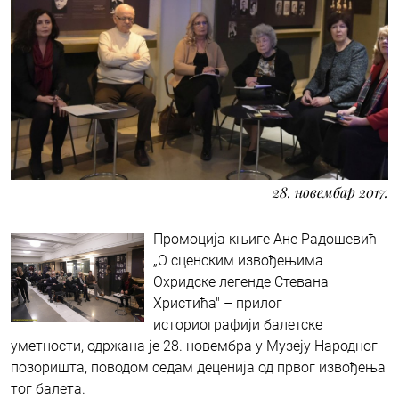
28. новембар 2017.
Промоција књиге Ане Радошевић
„О сценским извођењима
Охридске легенде Стевана
Христића" – прилог
историографији балетске
уметности, одржана је 28. новембра у Музеју Народног
позоришта, поводом седам деценија од првог извођења
тог балета.