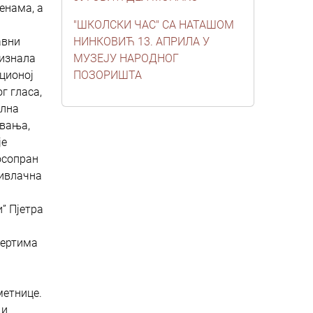
енама, а
"ШКОЛСКИ ЧАС" СА НАТАШОМ
авни
НИНКОВИЋ 13. АПРИЛА У
ризнала
МУЗЕЈУ НАРОДНОГ
иционој
ПОЗОРИШТА
г гласа,
ална
евања,
је
цосопран
ривлачна
” Пјетра
цертима
метнице.
 и