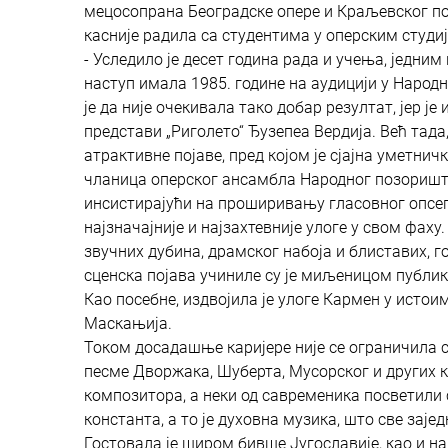
мецосопрана Београдске опере и Краљевског поз
касније радила са студентима у оперским студиј
- Уследило је десет година рада и учења, једним 
наступ имала 1985. године на аудицији у Народ
је да није очекивала тако добар резултат, јер ј
представи „Риголето“ Ђузепеа Вердија. Већ тада,
атрактивне појаве, пред којом је сјајна уметничк
чланица оперског ансамбла Народног позоришта.
инсистирајући на проширивању гласовног опсега,
најзначајније и најзахтевније улоге у свом фах
звучних дубина, драмског набоја и блиставих, 
сценска појава учиниле су је миљеницом публик
Као посебне, издвојила је улоге Кармен у истои
Маскањија.
Током досадашње каријере није се ограничила 
песме Дворжака, Шуберта, Мусорског и других 
композитора, а неки од савременика посветили с
константа, а то је духовна музика, што све зај
Гостовала је широм бивше Југославије, као и на