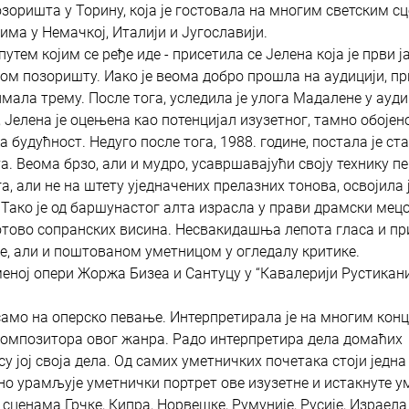
оришта у Торину, која је гостовала на многим светским сц
има у Немачкој, Италији и Југославији.
путем којим се ређе иде - присетила се Јелена која је први ј
ном позоришту. Иако је веома добро прошла на аудицији, п
е имала трему. После тога, уследила је улога Мадалене у ауд
 Јелена је оцењена као потенцијал изузетног, тамно обојено
а будућност. Недуго после тога, 1988. године, постала је ст
 Веома брзо, али и мудро, усавршавајући своју технику п
 али не на штету уједначених прелазних тонова, освојила 
у. Тако је од баршунастог алта израсла у прави драмски ме
готово сопранских висина. Несвакидашња лепота гласа и п
е, али и поштованом уметницом у огледалу критике.
меној опери Жоржа Бизеа и Сантуцу у “Кавалерији Рустикани
само на оперско певање. Интерпретирала је на многим кон
композитора овог жанра. Радо интерпретира дела домаћих
у јој своја дела. Од самих уметничких почетака стоји једна
едно урамљује уметнички портрет ове изузетне и истакнуте у
 сценама Грчке, Кипра, Норвешке, Румуније, Русије, Израела