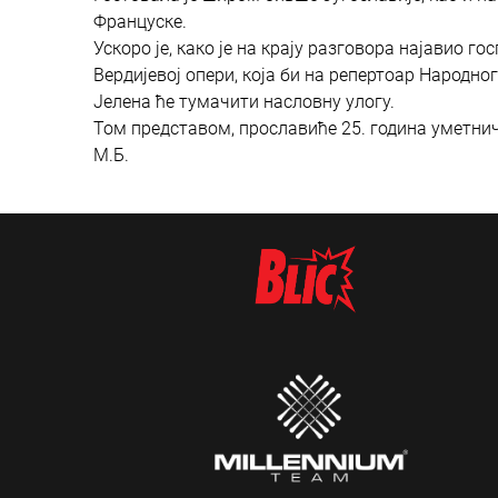
Француске.
Ускоро је, како је на крају разговора најавио го
Вердијевој опери, која би на репертоар Народн
Јелена ће тумачити насловну улогу.
Том представом, прославиће 25. година уметнич
М.Б.