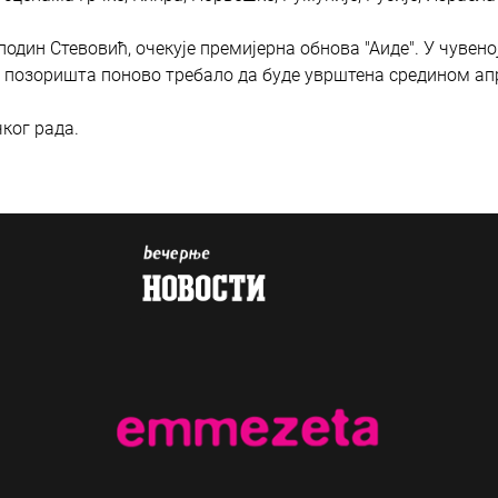
сподин Стевовић, очекује премијерна обнова "Аиде". У чувено
ог позоришта поново требало да буде уврштена средином ап
ког рада.