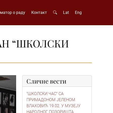
матор о раду
Контакт
Lat
Eng
АН “ШКОЛСКИ
Сличне вести
"ШКОЛСКИ ЧАС" СА
ПРИМАДОНОМ ЈЕЛЕНОМ
ВЛАХОВИЋ 19.02. У МУЗЕЈУ
НАРОДНОГ ПОЗОРИШТА