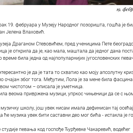
19. феб
рак 19. фебруара у Музеју Народног позоришта, гошћа је би
ан Јелена Влаховић.
узеја Драганом Стевовићем, пред ученицима Пете београд
ца је открила да је, као мала, маштала да једног дана пост
то време била једна од најпопуларнијих југословенских пева
нтересантно је да је тата то схватио као моју апсолутну кри
ио очајан због тога. Међутим, Лола је за мене била фасцина
ивом чистотом – описала је уметница.
е била веома привржена музици, упркос чињеници да се с њо
у музичку школу, још увек нисам имала дефинисан тај осећај
а ће музика увек бити саставни део мог бића - истакла је г
 студије певања код госпође Ђурђевке Чакаревић, водећег