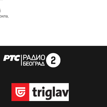
ј
рила,