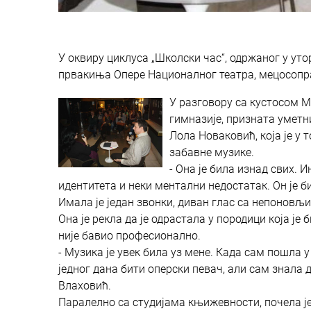
У оквиру циклуса „Школски час“, одржаног у уто
првакиња Опере Националног театра, мецосопр
У разговору са кустосом М
гимназије, призната уметни
Лола Новаковић, која је у 
забавне музике.
- Она је била изнад свих. И
идентитета и неки ментални недостатак. Он је б
Имала је један звонки, диван глас са непоновљ
Она је рекла да је одрастала у породици која ј
није бавио професионално.
- Музика је увек била уз мене. Када сам пошла 
једног дана бити оперски певач, али сам знала д
Влаховић.
Паралелно са студијама књижевности, почела је