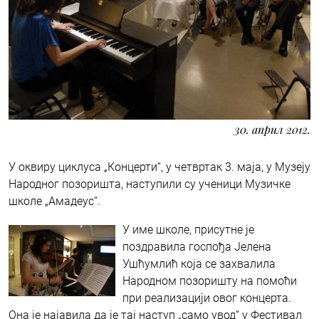
30. април 2012.
У оквиру циклуса „Концерти“, у четвртак 3. маја, у Музеју
Народног позоришта, наступили су ученици Музичке
школе „Амадеус“.
У име школе, присутне је
поздравила госпођа Јелена
Ушћумлић која се захвалила
Народном позоришту на помоћи
при реализацији овог концерта.
Она је најавила да је тај наступ „само увод“ у Фестивал