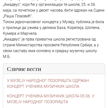
„Амадеус“, који ће у организацији те школе, 25. и 26.
маја, са почетком у десет часова, бити одржан на Сцени
„Раша Плаовић“.
Током једночасовног концерта у Музеју, публика је била
у прилици да ужива у делима Баха, Корелија, Шопена,
Кумера и Марчела.
„Амадеус“ је прва приватна школа регистрована од
стране Министарства просвете Републике Србије, а у
свом саставу има основну и средњу музичку школу.
М.Б.
Сличне вести
У МУЗЕЈУ НАРОДНОГ ПОЗОРИШТА ОДРЖАН
КОНЦЕРТ УЧЕНИКА МУЗИЧКИХ ШКОЛА
КОНЦЕРТ УЧЕНИКА МУЗИЧКИХ ШКОЛА 05.06. У
МУЗЕЈУ НАРОДНОГ ПОЗОРИШТА