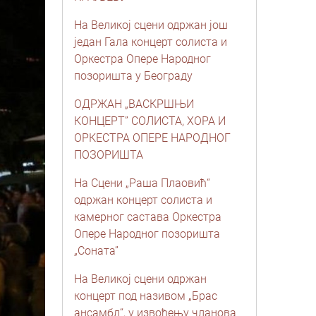
На Великој сцени одржан још
један Гала концерт солиста и
Оркестра Опере Народног
позоришта у Београду
ОДРЖАН „ВАСКРШЊИ
КОНЦЕРТ” СОЛИСТА, ХОРА И
ОРКЕСТРА ОПЕРЕ НАРОДНОГ
ПОЗОРИШТА
На Сцени „Раша Плаовић“
одржан концерт солиста и
камерног састава Оркестра
Опере Народног позоришта
„Соната”
На Великој сцени одржан
концерт под називом „Брас
ансамбл“, у извођењу чланова