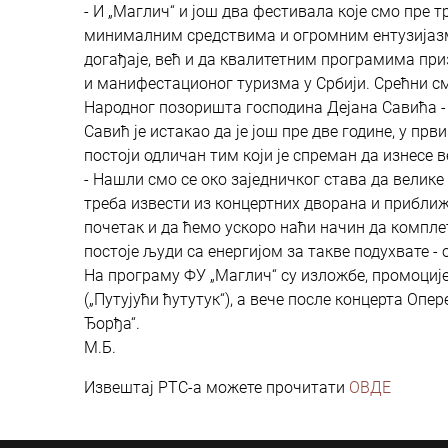
- И „Маглич“ и још два фестивала које смо пре три
минималним средствима и огромним ентузијаз
догађаје, већ и да квалитетним програмима при
и манифестационог туризма у Србији. Срећни с
Народног позоришта господина Дејана Савића - 
Савић је истакао да је још пре две године, у п
постоји одличан тим који је спреман да изнесе в
- Нашли смо се око заједничког става да велике
треба извести из концертних дворана и приближ
почетак и да ћемо ускоро наћи начин да компле
постоје људи са енергијом за такве подухвате - 
На програму ФУ „Маглич“ су изложбе, промоције
(„Путујући ћутутук“), а вече после концерта Оп
Ђорђа“.
М.Б.
Извештај РТС-а можете прочитати
ОВДЕ