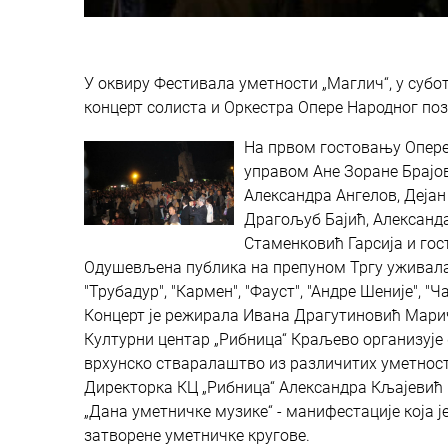
У оквиру Фестивала уметности „Маглич“, у суботу
концерт солиста и Оркестра Опере Народног поз
На првом гостовању Опере
управом Ане Зоране Брајо
Александра Ангелов, Дејан
Драгољуб Бајић, Александ
Стаменковић Гарсија и гос
Одушевљена публика на препуном Тргу уживала је
"Трубадур", "Кармен", "Фауст", "Андре Шеније", "
Концерт је режирала Ивана Драгутиновић Мари
Културни центар „Рибница“ Краљево организује
врхунско стваралаштво из различитих уметност
Директорка КЦ „Рибница“ Александра Кљајевић изј
„Дана уметничке музике“ - манифестације која ј
затворене уметничке кругове.