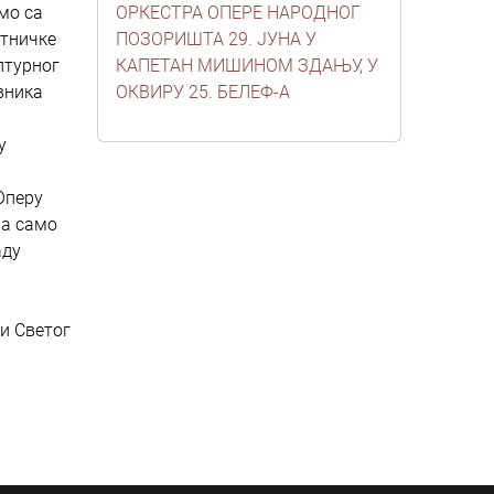
емо са
ОРКЕСТРА ОПЕРЕ НАРОДНОГ
тничке
ПОЗОРИШТА 29. ЈУНА У
лтурног
КАПЕТАН МИШИНОМ ЗДАЊУ, У
вника
ОКВИРУ 25. БЕЛЕФ-А
у
Оперу
ја само
аду
чи Светог