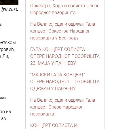
Оркестра, Хора и солиста Опере
. јун 2013.
Народног позоришта
а
На Великој сцени одржан Гала
концерт Оркестра Народног
позоришта у Београду
ентском
тровић,
ГАЛА КОНЦЕРТ СОЛИСТА
 Ли,
ОПЕРЕ НАРОДНОГ ПОЗОРИШТА
23. MAJA У ПАНЧЕВУ
“МАЈСКИ ГАЛА КОНЦЕРТ”
,
ОПЕРЕ НАРОДНОГ ПОЗОРИШТА
ОДРЖАН У ПАНЧЕВУ
ижи
На Великој сцени одржан Гала
концерт Опере Народног
тао из
позоришта
 за
КОНЦЕРТ СОЛИСТА И