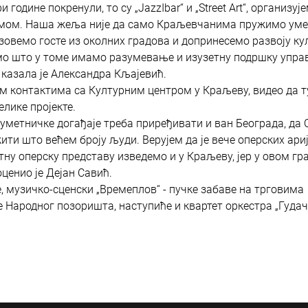
 године покренули, то су „JazzIbar“ и „Street Art“, организуј
мом. Наша жеља није да само Краљевчанима пружимо уме
зовемо госте из околних градова и допринесемо развоју ку
мо што у томе имамо разумевање и изузетну подршку упра
казала је Александра Кљајевић.
рвим контактима са Културним центром у Краљеву, видео да т
елике пројекте.
 уметничке догађаје треба приређивати и ван Београда, да 
ити што већем броју људи. Верујем да је вече оперских ари
тну оперску представу изведемо и у Краљеву, јер у овом гр
оценио је Дејан Савић.
, музичко-сценски „Времеплов“ - пучке забаве на трговима
ере Народног позоришта, наступиће и квартет оркестра „Гуда