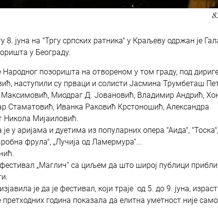
8
 8. јуна на "Тргу српских ратника" у Краљеву одржан је Гал
оришта у Београду.
 Народног позоришта на отвореном у том граду, под дириг
вић, наступили су прваци и солисти Јасмина Трумбеташ Пе
 Максимовић, Миодраг Д. Јовановић, Владимир Андрић, Хон
ар Стаматовић, Иванка Раковић Крстоношић, Александра
т Никола Мијаиловић.
 у аријама и дуетима из популарних опера "Аида", "Тоска"
Чаробна фрула", „Лучија од Ламермура“...
чић.
 фестивал „Маглич“ са циљем да што широј публици прибл
и.
авила је да је фестивал, који траје од 5. до 9. јуна, израс
е претходних година показала да елитна уметност није само