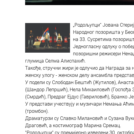
„Родољупци“ Јована Стериј
Народног позоришта у Беог
на 33. Сусретима позоришт
Једногласну одлуку о побе
позоришни режисери Ненад 
глумица Селма Алиспахић.
Такође, стручни жири је одлучио да Награда за
женску улогу - женском делу ансамбла представ
У подели су Слободан Бештић (Жутилов), Анаста
(Шандор Лепршић), Нела Михаиловић (Госпођа З
(Смрдић), Предраг Ејдус (Гавриловић), Бранко Је
У представи учествују и музичари Немања Аћим
(тромбон).
Драматурзи су Славко Милановић и Сузана Вуков
Драговић, а костимограф Марина Сремац.
"Родољупци" су премијерно изведени 30. октобр