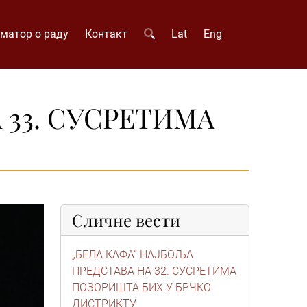
матор о раду
Контакт
Lat
Eng
 33. СУСРЕТИМА
Сличне вести
„БЕЛА КАФА“ НАЈБОЉА
ПРЕДСТАВА НА 32. СУСРЕТИМА
ПОЗОРИШТА БИХ У БРЧКО
ДИСТРИКТУ