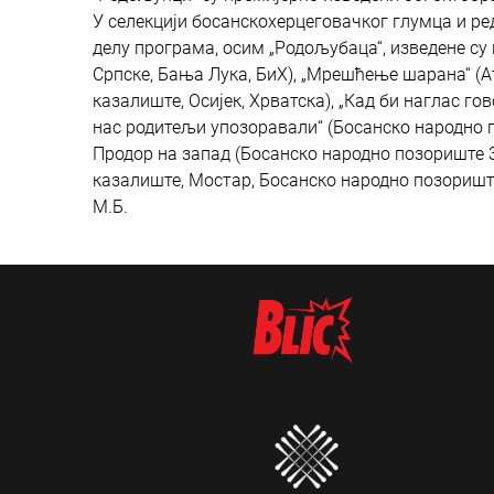
У селекцији босанскохерцеговачког глумца и ре
делу програма, осим „Родољубаца“, изведене су
Српске, Бања Лука, БиХ), „Мрешћење шарана“ (Ат
казалиште, Осијек, Хрватска), „Кад би наглас гов
нас родитељи упозоравали“ (Босанско народно по
Продор на запад (Босанско народно позориште З
казалиште, Мостар, Босанско народно позориште
М.Б.