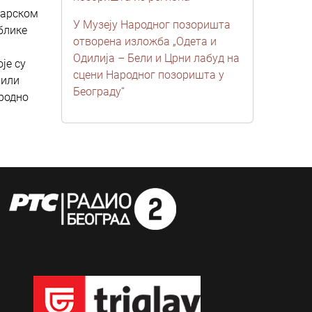
чарском
У Музеју Народног позоришта
блике
отворена изложба „Одета и
Одилија – Бели и Црни лабуд на
је су
сцени Народног позоришта у
 или
Београду“
ародно