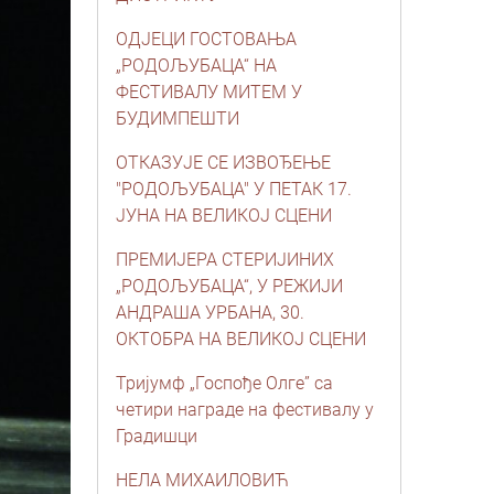
ОДЈЕЦИ ГОСТОВАЊА
„РОДОЉУБАЦА“ НА
ФЕСТИВАЛУ МИТЕМ У
БУДИМПЕШТИ
ОТКАЗУЈЕ СЕ ИЗВОЂЕЊЕ
"РОДОЉУБАЦА" У ПЕТАК 17.
ЈУНА НА ВЕЛИКОЈ СЦЕНИ
ПРЕМИЈЕРА СТЕРИЈИНИХ
„РОДОЉУБАЦА“, У РЕЖИЈИ
АНДРАША УРБАНА, 30.
ОКТОБРА НА ВЕЛИКОЈ СЦЕНИ
Тријумф „Госпође Олгe” са
четири награде на фестивалу у
Градишци
НЕЛА МИХАИЛОВИЋ