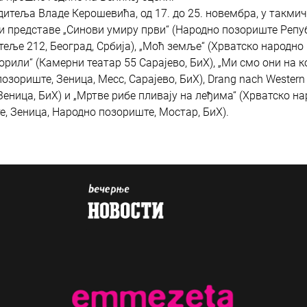
дитеља Владе Керошевића, од 17. до 25. новембра, у такми
 и представе „Синови умиру први“ (Народно позориште Репу
еље 212, Београд, Србија), „Моћ земље“ (Хрватско народно
орили“ (Камерни театар 55 Сарајево, БиХ), „Ми смо они на ко
зориште, Зеница, Месс, Сарајево, БиХ), Drang nach Western
еница, БиХ) и „Мртве рибе пливају на леђима“ (Хрватско н
, Зеница, Народно позориште, Мостар, БиХ).