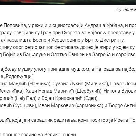
25. новем
е Поповића, у режији и сценографији Андраша Урбана, и пр
раду, освојили су Гран при Сусрета за најбољу представу у
а/ казалишта Босне и Херцеговине у Брчко Дистрикту.
днику овог регионалног фестивала донео је жири у којем су
Бојић из Бањалуке и Златко Свибен из Загреба и сарајевс
 најбољу мушку улогу припадне мушком, а Награда за најбо
е „Родољупци“.
сиа Мандић (Нанчика), Сузана Лукић (Милчика), Павле Јер
еленићка), Хаџи Ненад Маричић (Шербулић), Никола Вујов
ринић (Нађ Пал) и Бојан Кривокапић (Еден).
овић (бубњеви), Иван Марковић (хармоника) и Ђорђе Анти
ић, која је и сарадник редитеља, комппозитор је Ирена П
а прошле године на Великој сцени.