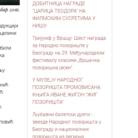
ДОБИТНИЦА НАГРАДЕ
бар 2016.
“ЦАРИЦА ТЕОДОРА” НА
ФИЛМСКИМ СУСРЕТИМА У
одукцији
НИШУ
 целини
Тријумф у Вршцу: Шест награда
за Народно позориште у
 били
Београду на 29. Међународном
ка
фестивалу класике „Вршачка
позоришна јесен"
љу
У МУЗЕЈУ НАРОДНОГ
инић
ПОЗОРИШТА ПРОМОВИСАНА
ић
КЊИГА ИВАНЕ ЖИГОН “ЖИГ
ПОЗОРИШТА”
ћ
Љубавни балетски дуети -
оповић
звезде Народног позоришта у
Београду и националних
позоришта из региона