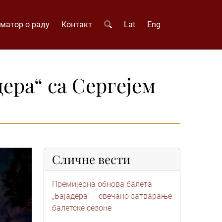
матор о раду
Контакт
Lat
Eng
ера“ са Сергејем
Сличне вести
Премијерна обнова балета
„Бајадера“ – свечано затварање
балетске сезоне