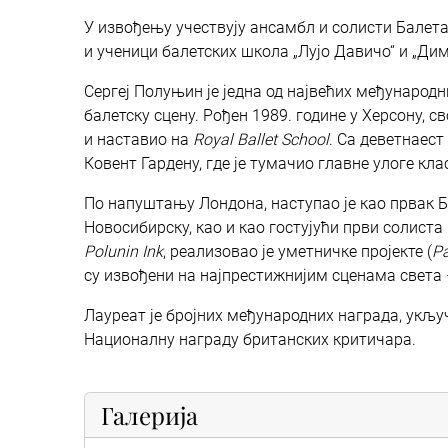
У извођењу учествују ансамбл и солисти Балет
и ученици балетских школа „Лујо Давичо“ и „Дим
Сергеј Полуњин је једна од највећих међународн
балетску сцену. Рођен 1989. године у Херсону, 
и наставио на
Royal Ballet School
. Са деветнаест
Ковент Гардену, где је тумачио главне улоге кл
По напуштању Лондона, наступао је као првак Б
Новосибирску, као и као гостујући први солист
Polunin Ink
, реализовао је уметничке пројекте (
Ра
су извођени на најпрестижнијим сценама света 
Лауреат је бројних међународних награда, укљу
Националну награду британских критичара.
Галерија