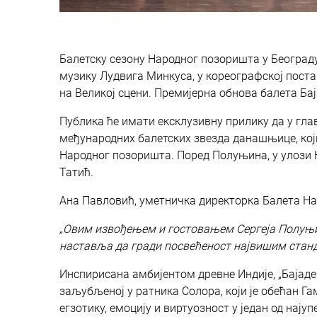
Балетску сезону Народног позоришта у Београду
музику Лудвига Минкуса, у кореографској постав
на Великој сцени. Премијерна обнова балета Баја
Публика ће имати ексклузивну прилику да у глав
међународних балетских звезда данашњице, кој
Народног позоришта. Поред Полуњина, у улози 
Татић.
Ана Павловић, уметничка директорка Балета На
„Овим извођењем и гостовањем Сергеја Полуњи
наставља да гради посвећеност највишим станда
Инспирисана амбијентом древне Индије, „Бајадер
заљубљеној у ратника Солора, који је обећан Г
егзотику, емоцију и виртуозност у један од нај