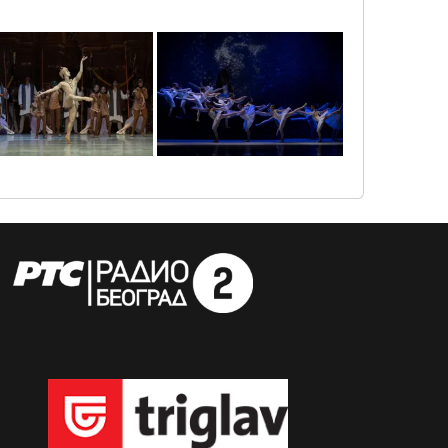
sif61182
sif64225