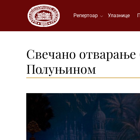
Репертоар
Улазнице
Свечано отварање б
Полуњином