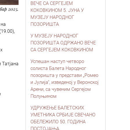
ВЕЧЕ СА СЕРГЕЈЕМ
бар 2025.
КОКОВКИНОМ 5. ЈУНА У
МУЗЕЈУ НАРОДНОГ
 на
ПОЗОРИШТА
19.00),
У МУЗЕЈУ НAРОДНОГ
ПОЗОРИШТA ОДРЖAНО ВЕЧЕ
их
СA СЕРГЕЈЕМ КОКОВКИНОМ
Успешан наступ четворо
 Татјана
солиста Балета Народног
позоришта у представи „Ромео
и Јулија“, изведеној у Веронској
Арени, са чувеним Сергејом
а
Полуњином
УДРУЖЕЊЕ БАЛЕТСКИХ
УМЕТНИКА СРБИЈЕ СВЕЧАНО
ОБЕЛЕЖИЛО 50. ГОДИНА
ПОСТОЈАЊА