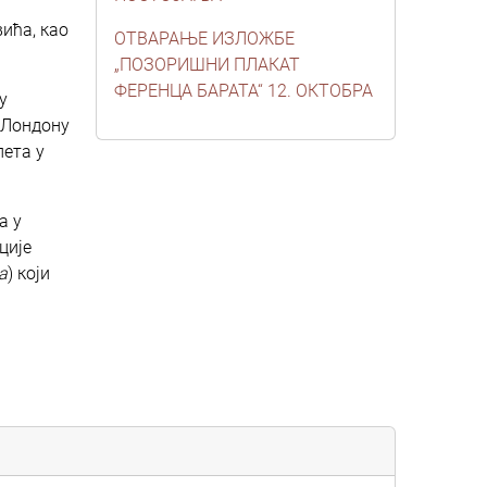
ића, као
ОТВАРАЊЕ ИЗЛОЖБЕ
„ПОЗОРИШНИ ПЛАКАТ
ФЕРЕНЦА БАРАТА“ 12. ОКТОБРА
у
 Лондону
лета у
а у
ције
а
) који