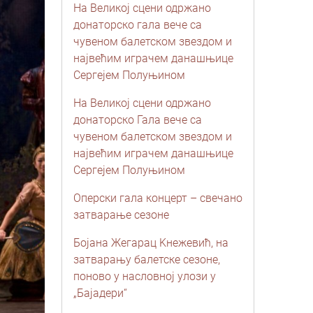
На Великој сцени одржано
донаторско гала вече са
чувеном балетском звездом и
највећим играчем данашњице
Сергејем Полуњином
На Великој сцени одржано
донаторско Гала вече са
чувеном балетском звездом и
највећим играчем данашњице
Сергејем Полуњином
Оперски гала концерт – свечано
затварање сезоне
Бојана Жегарац Kнежевић, на
затварању балетске сезоне,
поново у насловној улози у
„Бајадери“