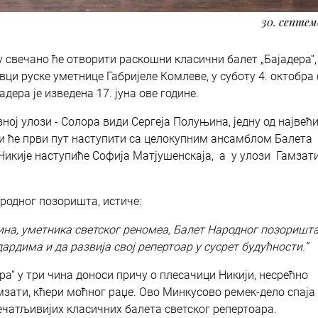
30. септем
 свечано ће отворити раскошни класични балет „Бајадера“,
ци руске уметнице Габријеле Комлеве, у суботу 4. октобра (
дера је изведена 17. јуна ове године.
ној улози - Солора види Сергеја Полуњина, једну од највећ
и ће први пут наступити са целокупним ансамблом Балета
Никије наступиће Софија Матјушенскаја, а у улози Гамзати
родног позоришта, истиче:
на, уметника светског реномеа, Балет Народног позоришт
рдима и да развија свој репертоар у сусрет будућности.”
а“ у три чина доноси причу о плесачици Никији, несрећно
амзати, кћери моћног раџе. Ово Минкусово ремек-дело спаја
упечатљивијих класичних балета светског репертоара.