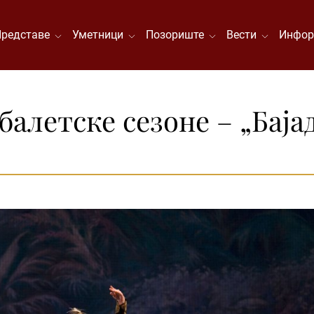
Представе
Уметници
Позориште
Вести
Инфор
алетске сезоне – „Бајад