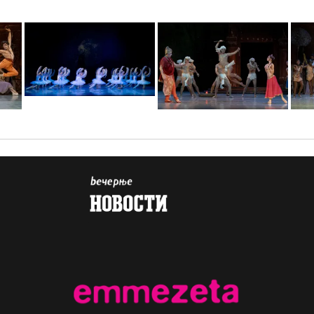
15
sif60291