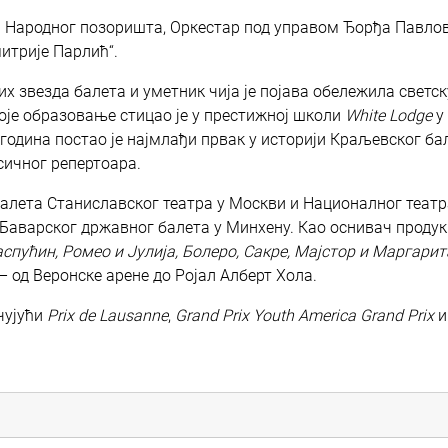
а Народног позоришта, Оркестар под управом Ђорђа Павлов
итрије Парлић“.
их звезда балета и уметник чија је појава обележила светск
своје образовање стицао је у престижној школи
White Lodge
у
 година постао је најмлађи првак у историји Краљевског ба
асичног репертоара.
алета Станиславског театра у Москви и Националног театр
а Баварског државног балета у Минхену. Као оснивач продук
спућин, Ромео и Јулија, Болеро, Сакре, Мајстор и Маргарит
– од Веронске арене до Ројал Алберт Хола.
чујући
Prix de Lausanne
,
Grand Prix Youth America Grand Prix
и