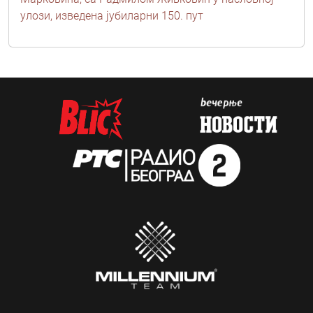
улози, изведена јубиларни 150. пут