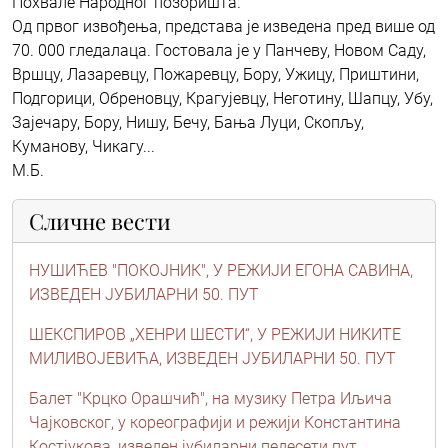
Похвале Народног позоришта.
Од првог извођења, представа је изведена пред више од
70. 000 гледалаца. Гостовала је у Панчеву, Новом Саду,
Вршцу, Лазаревцу, Пожаревцу, Бору, Ужицу, Приштини,
Подгорици, Обреновцу, Крагујевцу, Неготину, Шапцу, Убу,
Зајечару, Бору, Нишу, Бечу, Бања Луци, Скопљу,
Куманову, Чикагу...
М.Б.
Сличне вести
НУШИЋЕВ "ПОКОЈНИК", У РЕЖИЈИ ЕГОНА САВИНА,
ИЗВЕДЕН ЈУБИЛАРНИ 50. ПУТ
ШЕКСПИРОВ „ХЕНРИ ШЕСТИ“, У РЕЖИЈИ НИКИТЕ
МИЛИВОЈЕВИЋА, ИЗВЕДЕН ЈУБИЛАРНИ 50. ПУТ
Балет "Крцко Орашчић", на музику Петра Иљича
Чајковског, у кореографији и режији Константина
Костјукова, изведен јубиларни педесети пут