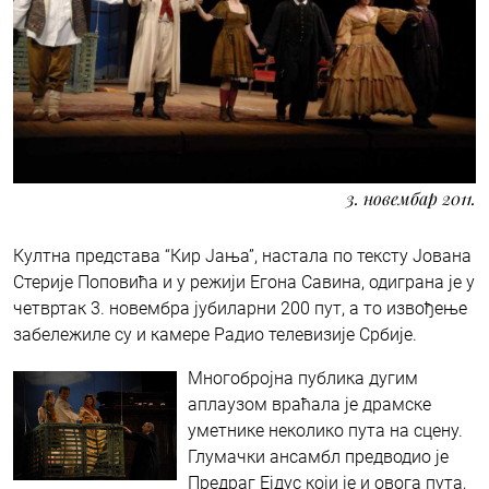
3. новембар 2011.
Култна представа “Кир Јања”, настала по тексту Јована
Стерије Поповића и у режији Егона Савина, одиграна је у
четвртак 3. новембра јубиларни 200 пут, а то извођење
забележиле су и камере Радио телевизије Србије.
Многобројна публика дугим
аплаузом враћала је драмске
уметнике неколико пута на сцену.
Глумачки ансамбл предводио је
Предраг Ејдус који је и овога пута,