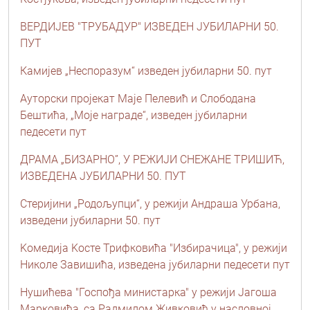
ВЕРДИЈЕВ "ТРУБАДУР" ИЗВЕДЕН ЈУБИЛАРНИ 50.
ПУТ
Камијев „Неспоразум“ изведен јубиларни 50. пут
Ауторски пројекат Маје Пелевић и Слободана
Бештића, „Моје награде“, изведен јубиларни
педесети пут
ДРАМА „БИЗАРНО”, У РЕЖИЈИ СНЕЖАНЕ ТРИШИЋ,
ИЗВЕДЕНА ЈУБИЛАРНИ 50. ПУТ
Стеријини „Родољупци“, у режији Андраша Урбана,
изведени јубиларни 50. пут
Kомедија Kосте Трифковића "Избирачица", у режији
Николе Завишића, изведена јубиларни педесети пут
Нушићева "Госпођа министарка" у режији Јагоша
Марковића, са Радмилом Живковић у насловној