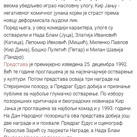
веома убедљиво играо насловну улогу, Кир Јању -
негативног комичног јунака којем је страст према
новцу деформисала људски лик.
Поред њега, у овој комедији карактера, улоге су
остварили и Нада Блам (Јуца), Златија Ивановић
(Катица), Лепомир Ивковић (Мишић), Миленко Павлов
(Кир Дима), Бошко Пулетић (Петар) и Милан Шавија
(Пандур).
Представа
је премијерно изведена 25. децембра 1992.
Већ те године проглашена је за најзначајније остварење
у култури. Потом представа осваја три награде на
Стеријином позорју, а Предраг Ејдус добија и признање
публике за најбоље глумачко остварење. По избору
позоришних критичара и београдских новинара Кир
Јања је проглашена за најбољи комад и у 1993. години.
На Дан Народног позоришта ова представа добија још
две награде и и похвале: Предраг Ејдус и сценограф
Герослав Зарић су лауреати Награде, а Нада Блам