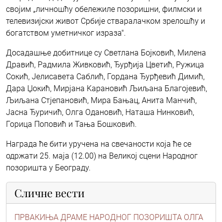
својим „личношћу обележиле позоришни, филмски и
телевизијски живот Србије стваралачком зрелошћу и
богатством уметничког израза".
Досадашње добитнице су Светлана Бојковић, Милена
Дравић, Радмила Живковић, Ђурђија Цветић, Ружица
Сокић, Јелисавета Саблић, Гордана Ђурђевић Димић,
Дара Џокић, Мирјана Kарановић Љиљана Благојевић,
Љиљана Стјепановић, Мира Бањац, Анита Манчић,
Јасна Ђуричић, Олга Одановић, Наташа Нинковић,
Горица Поповић и Тања Бошковић.
Награда ће бити уручена на свечаности која ће се
одржати 25. маја (12.00) на Великој сцени Народног
позоришта у Београду.
Сличне вести
ПРВАКИЊА ДРАМЕ НАРОДНОГ ПОЗОРИШТА ОЛГА