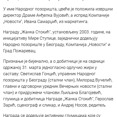
У име Народног позоришта, цвеће је положила извршни
директор Драме Анђелка Вујовић, а испред Компаније
„Новости”, Ивана Самарџић, из маркетинга.
Награду „Жанка Стокић“, установљену 2003. године, на
иницијативу Мире Ступице, заједнички додељују
Народно позориште у Београду, Kомпанија „Новости" и
Град Пожаревац.
Признање је бијенално, а о добитници је на седници
одржаној 31. марта једногласно одлучио жири у
саставу: Светислав Гонцић, управник Народног
позоришта у Београду (стални члан), Милорад Вучелић,
главни и одговорни уредник Вечерњих новости (стални
члан) и придружени чланови Љиљана Благојевић,
глумица и добитница Награде „Жанка Стокић“, Герослав
Зарић, сценограф и сликар, и Андреј Носов, редитељ.
Награда се додељује активним глумицама које су