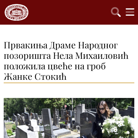
Првакиња Драме Народног
позоришта Нела Михаиловић
положила цвеће на гроб
Жанке Стокић