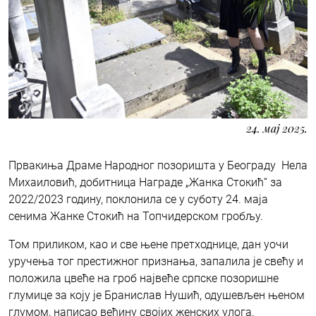
24. мај 2025.
Првакиња Драме Народног позоришта у Београду Нела
Михаиловић, добитница Награде „Жанкa Стокић“ за
2022/2023 годину, поклонила се у суботу 24. маја
сенима Жанке Стокић на Топчидерском гробљу.
Том приликом, као и све њене претходнице, дан уочи
уручења тог престижног признања, запалила је свећу и
положила цвеће на гроб највеће српске позоришне
глумице за коју је Бранислав Нушић, одушевљен њеном
глумом, написао већину својих женских улога.