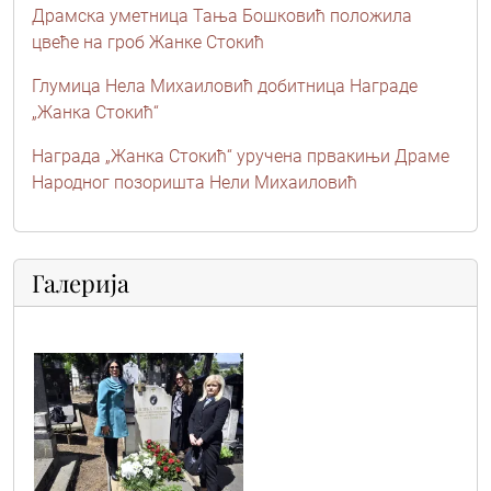
Драмска уметница Тања Бошковић положила
цвеће на гроб Жанке Стокић
Глумица Нела Михаиловић добитница Награде
„Жанка Стокић“
Награда „Жанка Стокић“ уручена првакињи Драме
Народног позоришта Нели Михаиловић
Галерија
nela_mihajlovic04_24052025