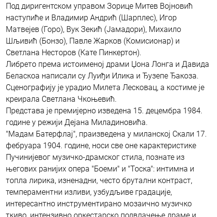
Под диригентском управом Зорице Митев Војновић
наступиће и Владимир Андрић (Шарплес), Игор
Матвејев (Горо), Вук Зекић (Јамадори), Михаило
Шљивић (Бонзо), Павле Жарков (Комисионар) и
Светлана Несторов (Кате Пинкертон).
Либрето према истоименој драми Џона Лонга и Давида
Беласкоа написали су Луиђи Илика и Ђузепе Ђакоза.
Сценографију је урадио Милета Лесковац, а костиме је
креирала Светлана Чкоњевић.
Представа је премијерно изведена 15. децембра 1984.
године у режији Дејана Миладиновића.
"Мадам Батерфлај", праизведена у миланској Скали 17.
фебруара 1904. године, носи све оне карактеристике
Пучинијевог музичко-драмског стила, познате из
његових ранијих опера "Боеми" и "Тоска": интимна и
топла лирика, изненадни, често брутални контраст,
темпераментни изливи, узбудљиве градације,
интересантно инструментирано мозаично музичко
ткиво, интензивно оркестарско подвлачење драме и