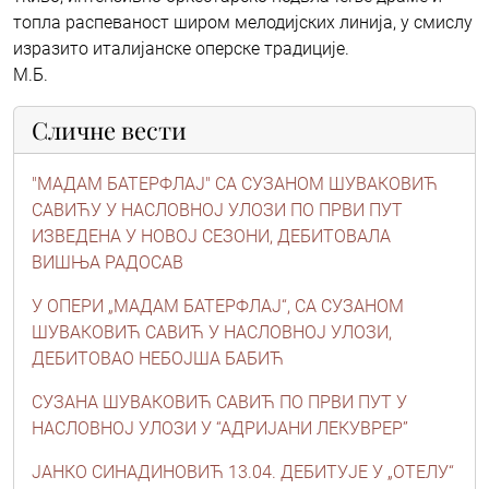
топла распеваност широм мелодијских линија, у смислу
изразито италијанске оперске традиције.
М.Б.
Сличне вести
"МАДАМ БАТЕРФЛАЈ" СА СУЗАНОМ ШУВАКОВИЋ
САВИЋУ У НАСЛОВНОЈ УЛОЗИ ПО ПРВИ ПУТ
ИЗВЕДЕНА У НОВОЈ СЕЗОНИ, ДЕБИТОВАЛА
ВИШЊА РАДОСАВ
У ОПЕРИ „МАДАМ БАТЕРФЛАЈ“, СА СУЗАНОМ
ШУВАКОВИЋ САВИЋ У НАСЛОВНОЈ УЛОЗИ,
ДЕБИТОВАО НЕБОЈША БАБИЋ
СУЗАНА ШУВАКОВИЋ САВИЋ ПО ПРВИ ПУТ У
НАСЛОВНОЈ УЛОЗИ У “АДРИЈАНИ ЛЕКУВРЕР”
ЈАНКО СИНАДИНОВИЋ 13.04. ДЕБИТУЈЕ У „ОТЕЛУ“