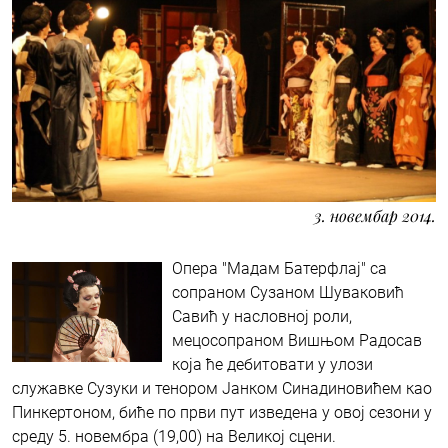
3. новембар 2014.
Опера "Мадам Батерфлај" са
сопраном Сузаном Шуваковић
Савић у насловној роли,
мецосопраном Вишњом Радосав
која ће дебитовати у улози
служавке Сузуки и тенором Јанком Синадиновићем као
Пинкертоном, биће по први пут изведена у овој сезони у
среду 5. новембра (19,00) на Великој сцени.