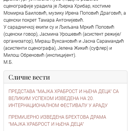
сценографије урадила је Љерка Хрибар, костиме
Момирка Баиловић, музику Ирена Поповић Драговић, а
сценски покрет Тамара Антонијевић.
У сарадничкој екипи су и Љиљана Мркић Поповић
(сценски говор), Јасмина Урошевић (асистент режије/
организатор), Мираш Вуксановић и Јасна Сарамандић
(асистенти сценографа), Јелена Жикић (суфлер) и
Милош Обреновић (инспицијент).
М.Б.
Сличне вести
ПРЕДСТАВА "МАЈКА ХРАБРОСТ И ЊЕНА ДЕЦА" СА
ВЕЛИКИМ УСПЕХОМ ИЗВЕДЕНА НА 20.
ИНТЕРНАЦИОНАЛНОМ ФЕСТИВАЛУ У АРАДУ
ПРЕМИЈЕРНО ИЗВЕДЕНА БРЕХТОВА ДРАМА
"МАЈКА ХРАБРОСТ И ЊЕНА ДЕЦА"