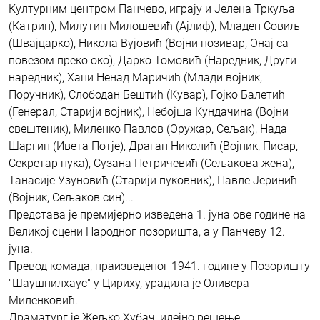
Културним центром Панчево, играју и Јелена Тркуља
(Катрин), Милутин Милошевић (Ајлиф), Младен Совиљ
(Швајцарко), Никола Вујовић (Војни позивар, Онај са
повезом преко око), Дарко Томовић (Наредник, Други
наредник), Хаџи Ненад Маричић (Млади војник,
Поручник), Слободан Бештић (Кувар), Гојко Балетић
(Генерал, Старији војник), Небојша Кундачина (Војни
свештеник), Миленко Павлов (Оружар, Сељак), Нада
Шаргин (Ивета Потје), Драган Николић (Војник, Писар,
Секретар пука), Сузана Петричевић (Сељакова жена),
Танасије Узуновић (Старији пуковник), Павле Јеринић
(Војник, Сељаков син)...
Представа је премијерно изведена 1. јуна ове године на
Великој сцени Народног позоришта, а у Панчеву 12.
јуна.
Превод комада, праизведеног 1941. године у Позоришту
"Шаушпилхаус" у Цириху, урадила је Оливера
Миленковић.
Драматург је Жељко Хубач, идејно решење