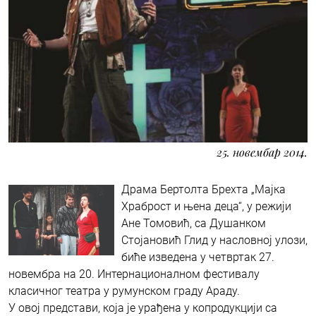
25. новембар 2014.
Драма Бертолта Брехта „Мајка
Храброст и њена деца“, у режији
Ане Томовић, са Душанком
Стојановић Глид у насловној улози,
биће изведена у четвртак 27.
новембра на 20. Интернационалном фестивалу
класичног театра у румунском граду Араду.
У овој представи, која је урађена у копродукцији са