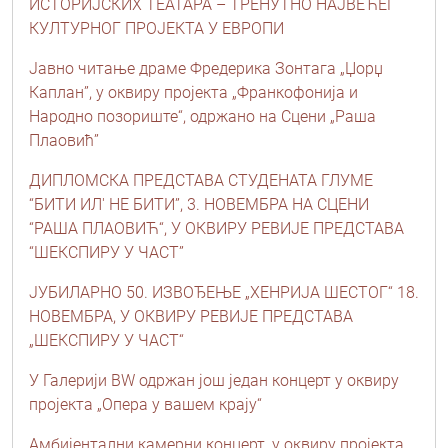
ИСТОРИЈСКИХ ТЕАТАРА – ТРЕНУТНО НАЈВЕЋЕГ
КУЛТУРНОГ ПРОЈЕКТА У ЕВРОПИ
Јавно читање драме Фредерика Зонтага „Џорџ
Каплан”, у оквиру пројекта „Франкофонија и
Народно позориште“, одржано на Сцени „Раша
Плаовић”
ДИПЛОМСКА ПРЕДСТАВА СТУДЕНАТА ГЛУМЕ
“БИТИ ИЛ' НЕ БИТИ”, 3. НОВЕМБРА НА СЦЕНИ
“РАША ПЛАОВИЋ“, У ОКВИРУ РЕВИЈЕ ПРЕДСТАВА
“ШЕКСПИРУ У ЧАСТ”
ЈУБИЛАРНО 50. ИЗВОЂЕЊЕ „ХЕНРИЈА ШЕСТОГ“ 18.
НОВЕМБРА, У ОКВИРУ РЕВИЈЕ ПРЕДСТАВА
„ШЕКСПИРУ У ЧАСТ“
У Галерији BW одржан још један концерт у оквиру
пројекта „Опера у вашем крају“
Амбијентални камерни концерт, у оквиру пројекта