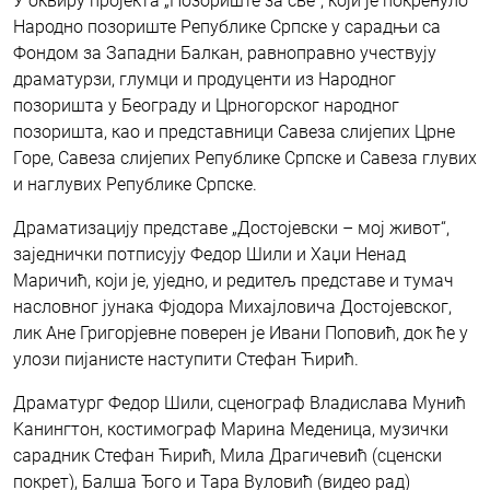
У оквиру пројекта „Позориште за све“, који је покренуло
Народно позориште Републике Српске у сарадњи са
Фондом за Западни Балкан, равноправно учествују
драматурзи, глумци и продуценти из Народног
позоришта у Београду и Црногорског народног
позоришта, као и представници Савеза слијепих Црне
Горе, Савеза слијепих Републике Српске и Савеза глувих
и наглувих Републике Српске.
Драматизацију представе „Достојевски – мој живот“,
заједнички потписују Федор Шили и Хаџи Ненад
Маричић, који је, уједно, и редитељ представе и тумач
насловног јунака Фјодора Михајловича Достојевског,
лик Ане Григорјевне поверен је Ивани Поповић, док ће у
улози пијанисте наступити Стефан Ћирић.
Драматург Федор Шили, сценограф Владислава Мунић
Kанингтон, костимограф Марина Меденица, музички
сарадник Стефан Ћирић, Мила Драгичевић (сценски
покрет), Балша Ђого и Тара Вуловић (видео рад)