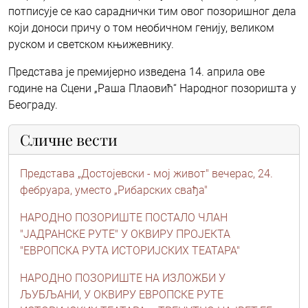
потписује се као сараднички тим овог позоришног дела
који доноси причу о том необичном генију, великом
руском и светском књижевнику.
Представа је премијерно изведена 14. априла ове
године на Сцени „Раша Плаовић“ Народног позоришта у
Београду.
Сличне вести
Представа „Достојевски - мој живот" вечерас, 24.
фебруара, уместо „Рибарских свађа"
НАРОДНО ПОЗОРИШТЕ ПОСТАЛО ЧЛАН
"ЈАДРАНСКЕ РУТЕ" У ОКВИРУ ПРОЈЕКТА
"ЕВРОПСКА РУТА ИСТОРИЈСКИХ ТЕАТАРА"
НАРОДНО ПОЗОРИШТЕ НА ИЗЛОЖБИ У
ЉУБЉАНИ, У ОКВИРУ ЕВРОПСКЕ РУТЕ