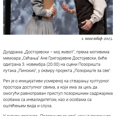
1. новембар 2025.
Дуодрама „Достојевски – мој живот“, према мотивима
мемоара „Сећања“ Ане Григорјевне Достојевски, биће
одиграна 3. новембра (20.00) на сцени Позоришта
лутака „Пинокио“, у оквиру пројекта „Позориште за све“.
Реч је о иницијативи усмереној ка стварању културног
простора доступног свима, а који има за циљ да
омогући равноправан приступ позоришним садржајима
особама са инвалидитетом, као и особама са
оштећењем вида и слуха.