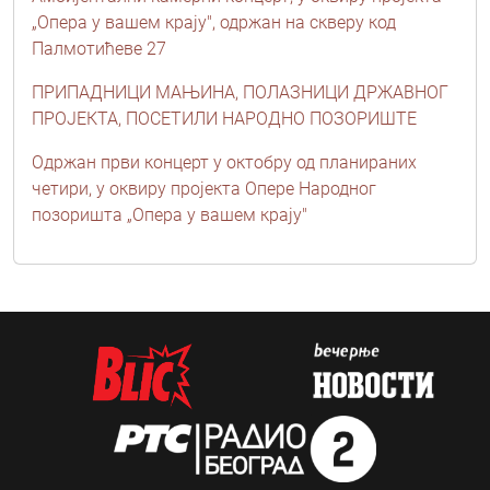
„Опера у вашем крају", одржан на скверу код
Палмотићеве 27
ПРИПАДНИЦИ МАЊИНА, ПОЛАЗНИЦИ ДРЖАВНОГ
ПРОЈЕКТА, ПОСЕТИЛИ НАРОДНО ПОЗОРИШТЕ
Одржан први концерт у октобру од планираних
четири, у оквиру пројекта Опере Народног
позоришта „Опера у вашем крају"