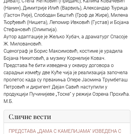
Дивал), Стела Ћетковић (Приданс), Калина Ковачевић
(Нанин), Димитрије Илић (Варвиљ), Александар Ђурица
(Гастон Рије), Слободан Бештић (Гроф де Жире), Милена
Ђорђевић (Нишета), Лепомир Ивковић (Густав) и Бојана
Стефановић (Олимпија).
Аутор адаптације је Жељко Хубач, а драматург Спасоје
Ж. Миловановић.
Сценограф је Борис Максимовић, костиме је урадила
Бојана Никитовић, а музику Корнелије Ковач.
Представа ће бити изведена у оквиру договора о
сарадњи између две Куће чија је реализација започела
пролетос када су првакиња Опере Јасмина Трумбеташ
Петровић и диригент Дејан Савић наступили у
продукцији Пучинијеве „Тоске“ у режији Озрена Прохића.
М.Б.
Сличне вести
ПРЕДСТАВА „ДАМА С КАМЕЛИЈАМА“ ИЗВЕДЕНА С