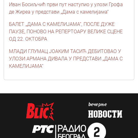
Иван Босиљчић први пут наступио у улози Грофа
де Жиреа у представи „Дама с камелијама“
БАЛЕТ „ДАМА С КАМЕЛИЈАМА“, ПОСЛЕ ДУЖЕ
ПАУЗЕ, ПОНОВО НА РЕПЕРТОАРУ ВЕЛИКЕ СЦЕНЕ
ОД 22. ОКТОБРА
МЛАДИ ГЛУМАЦ ЈОАКИМ ТАСИЋ ДЕБИТОВАО У
УЛОЗИ АРМАНА ДИВАЛА У ПРЕДСТАВИ „ДАМА С
КАМЕЛИЈАМА“