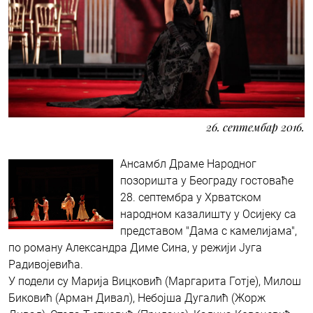
26. септембар 2016.
Ансамбл Драме Народног
позоришта у Београду гостоваће
28. септембра у Хрватском
народном казалишту у Осијеку са
представом "Дама с камелијама",
по роману Александра Диме Сина, у режији Југа
Радивојевића.
У подели су Марија Вицковић (Маргарита Готје), Милош
Биковић (Арман Дивал), Небојша Дугалић (Жорж