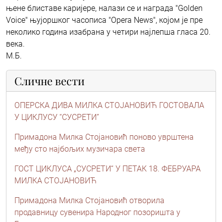
њене блиставе каријере, налази се и награда "Golden
Voice" њујоршког часописа "Opera News", којом је пре
неколико година изабрана у четири најлепша гласа 20.
века.
М.Б.
Сличне вести
ОПЕРСКА ДИВА МИЛКА СТОЈАНОВИЋ ГОСТОВАЛА
У ЦИКЛУСУ “СУСРЕТИ”
Примадона Милка Стојановић поново уврштена
међу сто најбољих музичара света
ГОСТ ЦИКЛУСА „СУСРЕТИ“ У ПЕТАК 18. ФЕБРУАРА
МИЛКА СТОЈАНОВИЋ
Примадона Милка Стојановић отворила
продавницу сувенира Народног позоришта у