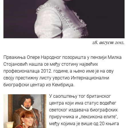
28. август 2012.
Првакиња Опере Народног позоришта у пензији Милка
Стојановић нашла се међу стотину највећих
професионалаца 2012. године, а њено име је на ову
своју престижну листу уврстио Интернационални
биографски центар из Кембриџа.
У саопштењу тог британског
центра који има статус водећег
светског издавача биографских
приручника и „лексикона елите“,
међу којима је више од 20 књига