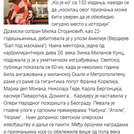
„Ко је ко“ са 132 издања, наводи се
да „носилац овог признања може
бити уверен да је обезбедио
сигурно место у историји“.
Драмски сопран Милка Стојановић, као 22-
годишњакиња, дебитовала је у улози Амелије (Вердијев
"Бал под маскама"). Њена менторка, једна од
најбрилијантнијих дива 20. века Зинка Миланов Кунц,
подржала ју је у уметничком изграђивању. Светској
публици показала се 60-их, када је неколико година
била ангажована у миланској Скали и Метрополитену,
раме уз раме са гигантима попут Франка Корелија,
Мариа дел Монака, Николаја Геде, Карла Бергонција,
касније Паваротија, Доминга... Каријеру је наставила у
Опери Народног позоришта у Београду. Певала је
главне улоге у српским премијерама "Набука", "Атиле",
"Норме"... Њен допринос светском оперском
извођаштву и даље се памти. Међу бројним наградама
и признањима које су обележиле више од пола века