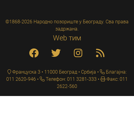
©1868-2026 Народно позориште у Београду. Сва права
задржана.
Web тим
Француска 3 • 11000 Београд • Србија
Благајна:
011 2620-946
Телефон: 011 3281-333
Факс: 011
2622-560