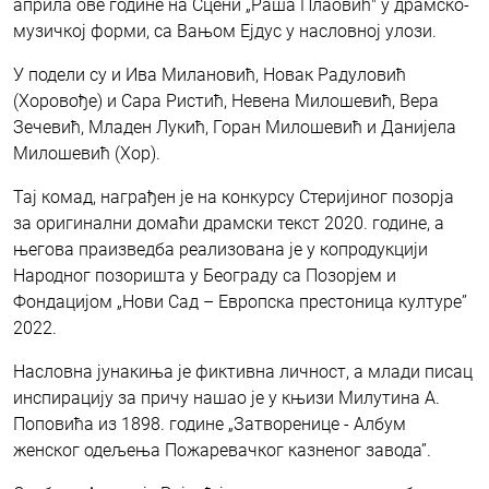
априла ове године на Сцени „Раша Плаовић" у драмско-
музичкој форми, са Вањом Ејдус у насловној улози.
У подели су и Ива Милановић, Новак Радуловић
(Хоровође) и Сара Ристић, Невена Милошевић, Вера
Зечевић, Младен Лукић, Горан Милошевић и Данијела
Милошевић (Хор).
Тај комад, награђен је на конкурсу Стеријиног позорја
за оригинални домаћи драмски текст 2020. године, а
његова праизведба реализована је у копродукцији
Народног позоришта у Београду са Позорјем и
Фондацијом „Нови Сад – Европска престоница културе”
2022.
Насловна јунакиња је фиктивна личност, а млади писац
инспирацију за причу нашао је у књизи Милутина А.
Поповића из 1898. године „Затворенице - Албум
женског одељења Пожаревачког казненог завода”.