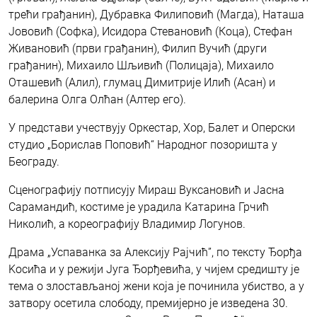
трећи грађанин), Дубравка Филиповић (Магда), Наташа
Јововић (Софка), Исидора Стевановић (Коца), Стефан
Живановић (први грађанин), Филип Вучић (други
грађанин), Михаило Шљивић (Полицаја), Михаило
Оташевић (Алил), глумац Димитрије Илић (Асан) и
балерина Олга Олћан (Алтер его).
У представи учествују Оркестар, Хор, Балет и Оперски
студио „Борислав Поповић“ Народног позоришта у
Београду.
Сценографију потписују Мираш Вуксановић и Јасна
Сарамандић, костиме је урадила Kатарина Грчић
Николић, а кореографију Владимир Логунов.
Драма „Успаванка за Алексију Рајчић”, по тексту Ђорђа
Kосића и у режији Југа Ђорђевића, у чијем средишту је
тема о злостављаној жени која је починила убиство, а у
затвору осетила слободу, премијерно је изведена 30.