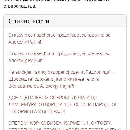
стваралаштва.
Сличне вести
Отказује се извођење представе „Успаванка за
Алексију Рајчић“
Отказује се извођење представе „Успаванка за
Алексију Рајчић“
На амбијенталној отвореној сцени „Радионица“ –
„Двориште“ одржано јавно читање текста
„Успаванка за Алексију Рајчић“
ДОНИЦЕТИЈЕВОМ ОПЕРОМ "ЛУЧИЈА ОД
ЛАМЕРМУРА" ОТВОРЕНА 147. СЕЗОНА НАРОДНОГ
ПОЗОРИШТА У БЕОГРАДУ
ОПЕРОМ ЖОРЖА БИЗЕА "КАРМЕН", 1. ОКТОБРА