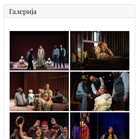
Галерија
uspavanka_za_aleksiju_rajcic_1
uspavanka_za_aleksiju_rajcic_13
uspavanka_za_aleksiju_rajcic_11
uspavanka_za_aleksiju_rajcic_10
kosstana_3017_-_copy_-
309430013_471710991665257_14302907879
_copy