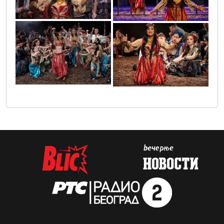
_471711024998587_2067385139558746432_n
309697944_471711011665255_71969085456