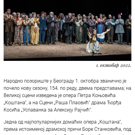
1. октобар 2022.
Народно позориште у Београду 1. октобра званично је
почело нову сезону, 154. по реду, двема представама; на
Великој сцени изведена је опера Петра Коњовића
„Kоштана“, а на Сцени „Раша Плаовић“ драма Ђорђа
Kосића „Успаванка за Алексију Рајчић“.
Једна од најпопуларнијих домаћих опера „Kоштана“,
према истоименој драмској причи Боре Станковића, под