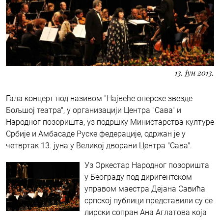
13. јун 2013.
Гала концерт под називом "Највеће оперске звезде
Бољшој театра", у организацији Центра "Сава" и
Народног позоришта, уз подршку Министарства културе
Србије и Амбасаде Руске федерације, одржан је у
четвртак 13. јуна у Великој дворани Центра "Сава".
Уз Оркестар Народног позоришта
у Београду под диригентском
управом маестра Дејана Савића
српској публици представили су се
лирски сопран Ана Аглатова која