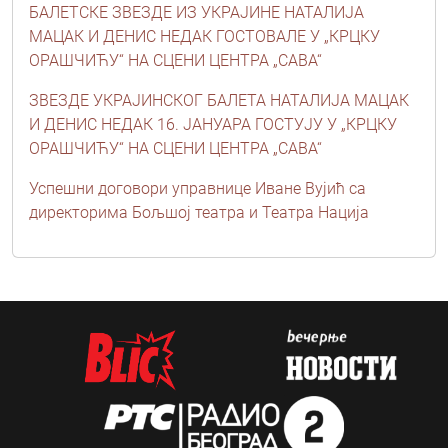
БАЛЕТСКЕ ЗВЕЗДЕ ИЗ УКРАЈИНЕ НАТАЛИЈА
МАЦАК И ДЕНИС НЕДАК ГОСТОВАЛЕ У „КРЦКУ
ОРАШЧИЋУ“ НА СЦЕНИ ЦЕНТРА „САВА“
ЗВЕЗДЕ УКРАЈИНСКОГ БАЛЕТА НАТАЛИЈА МАЦАК
И ДЕНИС НЕДАК 16. ЈАНУАРА ГОСТУЈУ У „КРЦКУ
ОРАШЧИЋУ“ НА СЦЕНИ ЦЕНТРА „САВА“
Успешни договори управнице Иване Вујић са
директорима Бољшој театра и Театра Нација