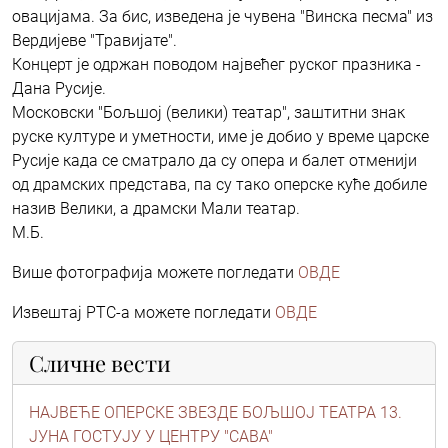
овацијама. За бис, изведена је чувена "Винска песма" из
Вердијеве "Травијате".
Концерт је одржан поводом највећег руског празника -
Дана Русије.
Московски "Бољшој (велики) театар", заштитни знак
руске културе и уметности, име је добио у време царске
Русије када се сматрало да су опера и балет отменији
од драмских представа, па су тако оперске куће добиле
назив Велики, а драмски Мали театар.
М.Б.
Више фотографија можете погледати
ОВДЕ
Извештај РТС-а можете погледати
ОВДЕ
Сличне вести
НАЈВЕЋЕ ОПЕРСКЕ ЗВЕЗДЕ БОЉШОЈ ТЕАТРА 13.
ЈУНА ГОСТУЈУ У ЦЕНТРУ "САВА"