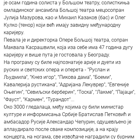
је осам година солиста у Бољшом театру, солисткиња
омладинског ансамбла Бољшој театра мецосопран
Јулија Мазурова, као и Михаил Казаков (бас) и Олег
Кулко (тенор) који већ имају завидну међународну
каријеру.
Певала је и директорка Опере Бољшој театра, сопран
Маквала Касрашвили, која иза себе има 47 година дугу
каријеру и више пута је гостовала у Београду.
На програму су биле најпознатије арије и дуети из
руских и светских опера и оперета - "Руслан и
Људмила", "Кнез игор", "Пикова дама", "Боеми",
Кавалерија рустикана", "Адријана Лекуврер", "Евгеније
Оњегин", "Севиљски берберин", "Тоска", "Лакме", "Пајаци",
"Фауст", "Кармен", "Турандот"...
Око 3000 гледалаца, међу којима су били министар
културе и информисања Србије Братислав Петковић и
амбасадор Русије Александар Чепурин, одушевљено је
аплаудирало после сваке композиције, а на крају
концерта, на ногама, све извођаче наградили су бурним