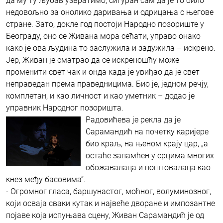
да му ту љубав узвратимо, сигуран сам да је то било
недовољно за онолико даривања и одрицања с његове
стране. Зато, докле год постоји Народно позориште у
Београду, оно се Живана мора сећати, управо онако
како је ова људина то заслужила и задужила – искрено.
Јер, Живан је сматрао да се искреношћу може
променити свет чак и онда када је увиђао да је свет
неправедан према праведницима. Био је, једном речју,
комплетан, и као личност и као уметник – додао је
управник Народног позоришта.
Радовићева је рекла да је
Сарамандић на почетку каријере
био краљ, на њеном крају цар, „а
остаће запамћен у срцима многих
обожавалаца и поштовалаца као
кнез међу басовима“.
- Огромног гласа, баршунастог, моћног, волуминозног,
који осваја сваки кутак и највеће дворане и импозантне
појаве која испуњава сцену, Живан Сарамандић је од