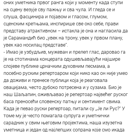
оних уметника првог ранга који у моменту када ступи
на сцену везује сву пажњу и сва чула. И гледа се и
слуша, фасцинира и појавом и гласом, глумом,
сценским кретњама, инспирише све око себе, прави
представу атрактивном – истакла је она и нагласила да
је Сарамандић био „увек на трону, увек у првом плану,
увек као носилац представе“.
- Имао је узбудљив, мужеван и прелеп глас, даровао га
је на стотинама концерата одушевљавајући најшире
слојеве публике црначким духовним песмама, а
посебно руским репертоаром који нико као он није умео
да доживи и пренесе публици која је реаговала
овацијама, често дубоко потресена и у сузама. Био је
наш Шаљапин, оживљавао је репертоар највећег руског
баса преносећи словенску патњу и сентимент свима.
Када је певао руски репертоар, питали су „Је ли Рус?“ У
томе му је често помагала супруга и уметнички
сарадник у свим његовим пројектима, наша изузетна
уметница и један од најлепших сопрана које смо икада