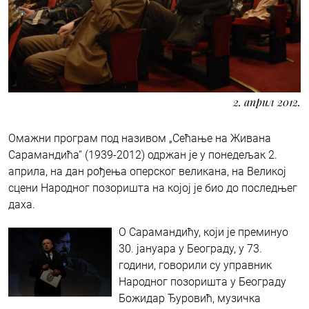
2. април 2012.
Омажни програм под називом „Сећање на Живана
Сарамандића“ (1939-2012) одржан је у понедељак 2.
априла, на дан рођења оперског великана, на Великој
сцени Народног позоришта на којој је био до последњег
даха.
О Сарамандићу, који је преминуо
30. јануара у Београду, у 73.
години, говорили су управник
Народног позоришта у Београду
Божидар Ђуровић, музичка