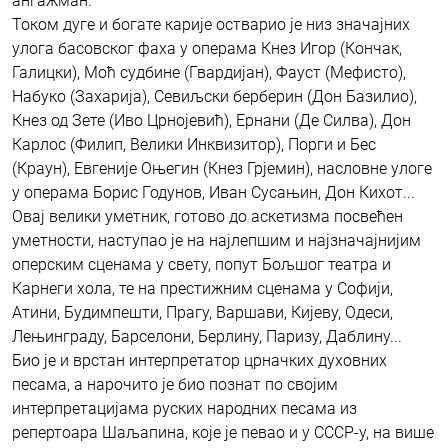
ангажман.
Током дуге и богате карије остварио је низ значајних
улога басовског фаха у операма Кнез Игор (Кончак,
Галицки), Моћ судбине (Гвардијан), Фауст (Мефисто),
Набуко (Захарија), Севиљски берберин (Дон Базилио),
Кнез од Зете (Иво Црнојевић), Ернани (Де Силва), Дон
Карлос (Филип, Велики Инквизитор), Порги и Бес
(Краун), Евгеније Оњегин (Кнез Грјемин), насловне улоге
у операма Борис Годунов, Иван Сусањин, Дон Кихот...
Овај велики уметник, готово до аскетизма посвећен
уметности, наступао је на најлепшим и најзначајнијим
оперским сценама у свету, попут Бољшог театра и
Карнеги хола, те на престижним сценама у Софији,
Атини, Будимпешти, Прагу, Варшави, Кијеву, Одеси,
Лењинграду, Барселони, Берлину, Паризу, Даблину...
Био је и врстан интерпретатор црначких духовних
песама, а нарочито је био познат по својим
интерпретацијама руских народних песама из
репертоара Шаљапина, које је певао и у СССР-у, на више