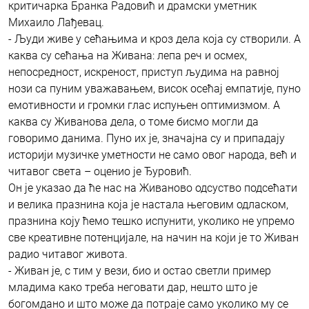
критичарка Бранка Радовић и драмски уметник
Михаило Лађевац.
- Људи живе у сећањима и кроз дела која су створили. А
каква су сећања на Живана: лепа реч и осмех,
непосредност, искреност, приступ људима на равној
нози са пуним уважавањем, висок осећај емпатије, пуно
емотивности и громки глас испуњен оптимизмом. А
каква су Живанова дела, о томе бисмо могли да
говоримо данима. Пуно их је, значајна су и припадају
историји музичке уметности не само овог народа, већ и
читавог света – оценио је Ђуровић.
Он је указао да ће нас на Живаново одсуство подсећати
и велика празнина која је настала његовим одласком,
празнина коју ћемо тешко испунити, уколико не упремо
све креативне потенцијале, на начин на који је то Живан
радио читавог живота.
- Живан је, с тим у вези, био и остао светли пример
младима како треба неговати дар, нешто што је
богомдано и што може да потраје само уколико му се