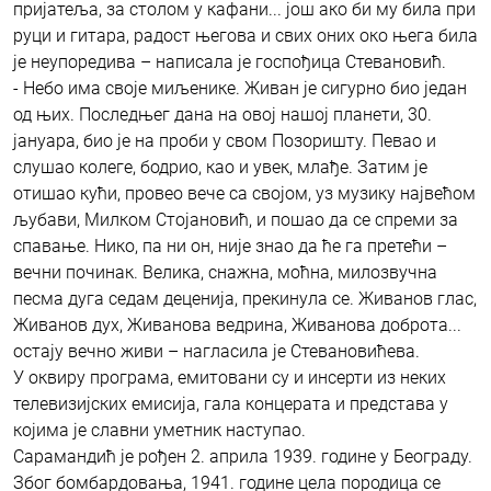
пријатеља, за столом у кафани... још ако би му била при
руци и гитара, радост његова и свих оних око њега била
је неупоредива – написала је госпођица Стевановић.
- Небо има своје миљенике. Живан је сигурно био један
од њих. Последњег дана на овој нашој планети, 30.
јануара, био је на проби у свом Позоришту. Певао и
слушао колеге, бодрио, као и увек, млађе. Затим је
отишао кући, провео вече са својом, уз музику највећом
љубави, Милком Стојановић, и пошао да се спреми за
спавање. Нико, па ни он, није знао да ће га претећи –
вечни починак. Велика, снажна, моћна, милозвучна
песма дуга седам деценија, прекинула се. Живанов глас,
Живанов дух, Живанова ведрина, Живанова доброта...
остају вечно живи – нагласила је Стевановићева.
У оквиру програма, емитовани су и инсерти из неких
телевизијских емисија, гала концерата и представа у
којима је славни уметник наступао.
Сарамандић је рођен 2. априла 1939. године у Београду.
Због бомбардовања, 1941. године цела породица се