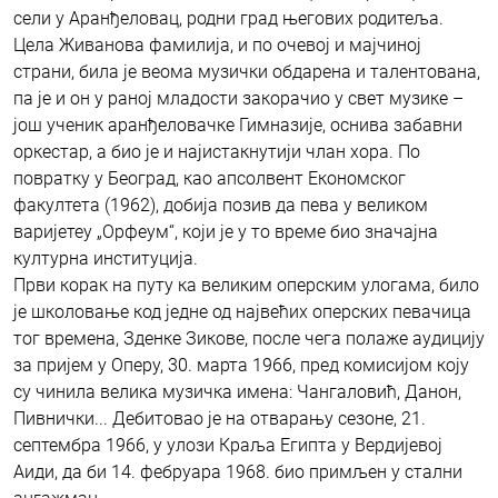
сели у Аранђеловац, родни град његових родитеља.
Цела Живанова фамилија, и по очевој и мајчиној
страни, била је веома музички обдарена и талентована,
па је и он у раној младости закорачио у свет музике –
још ученик аранђеловачке Гимназије, оснива забавни
оркестар, а био је и најистакнутији члан хора. По
повратку у Београд, као апсолвент Економског
факултета (1962), добија позив да пева у великом
варијетеу „Орфеум“, који је у то време био значајна
културна институција.
Први корак на путу ка великим оперским улогама, било
је школовање код једне од највећих оперских певачица
тог времена, Зденке Зикове, после чега полаже аудицију
за пријем у Оперу, 30. марта 1966, пред комисијом коју
су чинила велика музичка имена: Чангаловић, Данон,
Пивнички... Дебитовао је на отварању сезоне, 21.
септембра 1966, у улози Краља Египта у Вердијевој
Аиди, да би 14. фебруара 1968. био примљен у стални