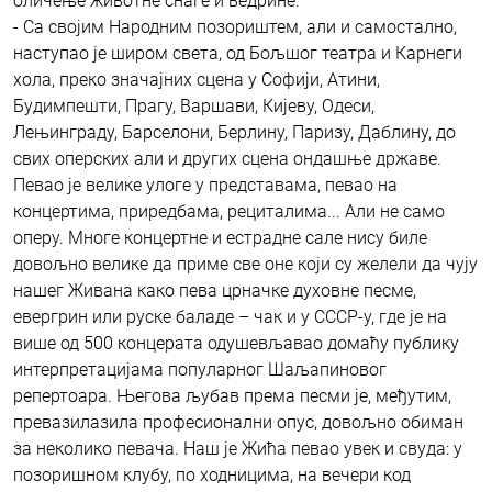
оличење животне снаге и ведрине.
- Са својим Народним позориштем, али и самостално,
наступао је широм света, од Бољшог театра и Карнеги
хола, преко значајних сцена у Софији, Атини,
Будимпешти, Прагу, Варшави, Кијеву, Одеси,
Лењинграду, Барселони, Берлину, Паризу, Даблину, до
свих оперских али и других сцена ондашње државе.
Певао је велике улоге у предстaвама, певао на
концертима, приредбама, рециталима... Али не само
оперу. Многе концертне и естрадне сале нису биле
довољно велике да приме све оне који су желели да чују
нашег Живана како пева црначке духовне песме,
евергрин или руске баладе – чак и у СССР-у, где је на
више од 500 концерата одушевљавао домаћу публику
интерпретацијама популарног Шаљапиновог
репертоара. Његова љубав према песми је, међутим,
превазилазила професионални опус, довољно обиман
за неколико певача. Наш је Жића певао увек и свуда: у
позоришном клубу, по ходницима, на вечери код