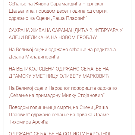
Сећање на Живна Сарамандића – српског
Шаљапина, поводом десет година од смрти,
одржано на Сцени „Раша Плаовић“
САХРАНА ЖИВАНА САРАМАНДИЋА 2. ФЕБРУАРА У
АЛЕЈИ ВЕЛИКАНА НА НОВОМ ГРОБЉУ
На Великој сцени одржано сећање на редитеља
Дејана Миладиновића
НА ВЕЛИКОЈ СЦЕНИ ОДРЖАНО СЕЋАЊЕ НА
ДРАМСКУ УМЕТНИЦУ ОЛИВЕРУ МАРКОВИЋ
На Великој сцени Народног позоришта одржано
„Сећање на примадону Милку Стојановић“
Поводом годишњице смрти, на Сцени „Раша
Плаовић“ одржано сећање на првака Драме
Тихомира Арсића
ОДРЖАНО СЕЋАЊЕ НА СОЛИСТУ НАРОДНОГ