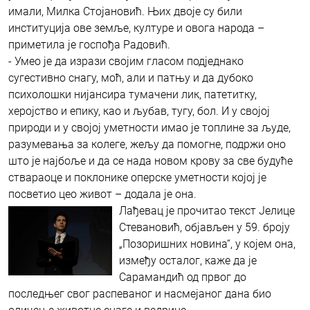
имали, Милка Стојановић. Њих двоје су били
институција ове земље, културе и овога народа –
приметила је госпођа Радовић.
- Умео је да изрази својим гласом подједнако
сугестивно снагу, моћ, али и патњу и да дубоко
психолошки нијансира тумачени лик, патетитку,
херојство и епику, као и љубав, тугу, бол. И у својој
природи и у својој уметности имао је топлине за људе,
разумевања за колеге, жељу да помогне, подржи оно
што је најбоље и да се нада новом крову за све будуће
ствараоце и поклонике оперске уметности којој је
посветио цео живот – додала је она.
Лађевац је прочитао текст Јелице
Стевановић, објављен у 59. броју
„Позоришних новина“, у којем она,
између осталог, каже да је
Сарамандић од првог до
последњег свог распеваног и насмејаног дана био