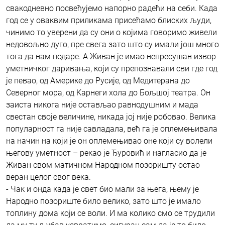
свакодневно посвећујемо напорно радећи на себи. Када
год се у оваквим приликама присећамо блиских људи,
чинимо то уверени да су они о којима говоримо живели
недовољно дуго, пре свега зато што су имали још много
тога да нам подаре. А Живан је имао непресушан извор
уметничког даривања, који су препознавали сви где год
је певао, од Америке до Русије, од Медитерана до
Северног мора, од Карнеги хола до Бољшој театра. Он
заиста никога није остављао равнодушним и мада
свестан своје величине, никада јој није робовао. Велика
популарност га није савладала, већ га је оплемењивала
на начин на који је он оплемењивао оне који су волели
његову уметност – рекао је Ђуровић и нагласио да је
Живан свом матичном Народном позоришту остао
веран целог свог века.
- Чак и онда када је свет био мали за њега, њему је
Народно позориште било велико, зато што је имало
топлину дома који се воли. И ма колико смо се трудили