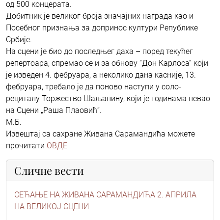
од 500 концерата.
Добитник је великог броја значајних награда као и
Посебног признања за допринос култури Републике
Србије.
На сцени је био до последњег даха – поред текућег
репертоара, спремао се и за обнову “Дон Карлоса” који
је изведен 4. фебруара, а неколико дана касније, 13.
фебруара, требало је да поново наступи у соло-
рециталу Торжество Шаљапину, који је годинама певао
на Сцени „Раша Плаовић“.
М.Б.
Извештај са сахране Живана Сарамандића можете
прочитати
ОВДЕ
Сличне вести
СЕЋАЊЕ НА ЖИВАНА САРАМАНДИЋА 2. АПРИЛА
НА ВЕЛИКОЈ СЦЕНИ