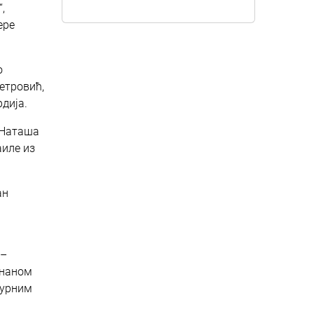
,
ере
о
Петровић,
дија.
 Наташа
аиле из
ан
 –
знаном
бурним