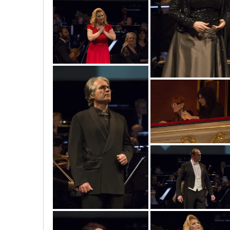
mg_7463_copy
mg_7523_copy
mg_7500_copy
mg_7440_copy
mg_7526_copy