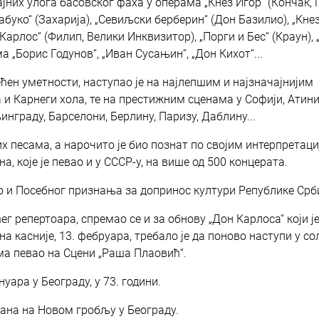
ајних улога басовског фаха у операма „Кнез Игор“ (Кончак, 
Набуко“ (Захарија), „Севиљски берберин“ (Дон Базилио), „Кне
 Карлос“ (Филип, Велики Инквизитор), „Порги и Бес“ (Краун), 
а „Борис Годунов“, „Иван Сусањин“, „Дон Кихот“...
ћен уметности, наступао је на најлепшим и најзначајнијим
 и Карнеги хола, те на престижним сценама у Софији, Атини
инграду, Барселони, Берлину, Паризу, Даблину...
х песама, а нарочито је био познат по својим интерпретац
 које је певао и у СССР-у, на више од 500 концерата.
ао и Посебног признања за допринос култури Републике Срби
ег репертоара, спремао се и за обнову „Дон Карлоса“ који ј
на касније, 13. фебруара, требало је да поново наступи у со
ма певао на Сцени „Раша Плаовић“.
нуара у Београду, у 73. години.
ђана на Новом гробљу у Београду.