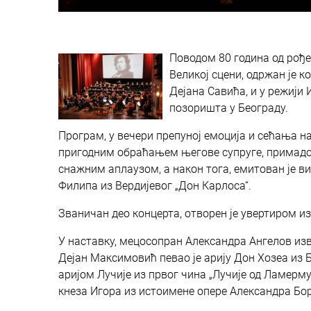
Поводом 80 година од рођ
Великој сцени, одржан је к
Дејана Савића, и у режији
позоришта у Београду.
Програм, у вечери препуној емоција и сећања на
пригодним обраћањем његове супруге, примадоне
снажним аплаузом, а након тога, емитован је
Филипа из Вердијевог „Дон Карлоса“.
Званичан део концерта, отворен је увертиром из
У наставку, мецосопран Александра Ангелов изве
Дејан Максимовић певао је арију Дон Хозеа из 
аријом Лучије из првог чина „Лучије од Ламерм
кнеза Игора из истоимене опере Александра Бо