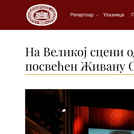
Репертоар
Улазнице
На Великој сцени 
посвећен Живану 