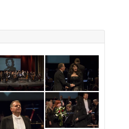
mg_7602_copy
mg_7481_copy
mg_7630_copy