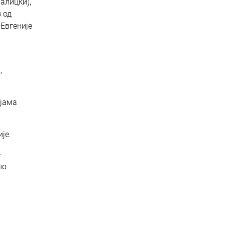
Галицки),
з од
„Евгеније
,
ијама
је.
е
ло-