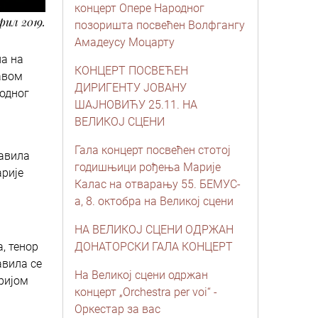
концерт Опере Народног
прил 2019.
позоришта посвећен Волфгангу
Амадеусу Моцарту
а на
КОНЦЕРТ ПОСВЕЋЕН
равом
ДИРИГЕНТУ ЈОВАНУ
родног
ШАЈНОВИЋУ 25.11. НА
ВЕЛИКОЈ СЦЕНИ
Гала концерт посвећен стотој
равила
годишњици рођења Марије
рије
Калас на отварању 55. БЕМУС-
а, 8. октобра на Великој сцени
НА ВЕЛИКОЈ СЦЕНИ ОДРЖАН
, тенор
ДОНАТОРСКИ ГАЛА КОНЦЕРТ
авила се
На Великој сцени одржан
аријом
концерт „Orchestra per voi“ -
Оркестар за вас