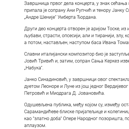
Завршница првог дела концерта, у знак сећања 
припала је сопрану Ани Рупчић и тенору Јанку 
„Андре Шеније“ Умберта Ђордана.
Други део концерта отворен је аријом Тоске, и
љубави, страсти, опсесији, али и тиранији, злу
а потом, настављен, наступом баса Ивана Томаше
Славни италијански композитор био је заступљ
Јовић Тривић и, затим, сопран Сања Керкез изве
„Набука“.
Јанко Синадиновић, у завршници овог спектакла, 
дуетом Леоноре и Луне из још једног Вердијево
Петровић и Миодрага Д. Јовановића.
Одушевљена публика, међу којом су, између ос
Сарамандићеве блиске пријатељице и колегинице
као "златно доба" Опере Народног позоришта, 
аплаузом.