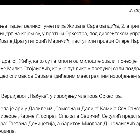
2. а
ења нашег великог уметника Живана Сарамандића, 2. април
онцерт на којем су, у пратњи Оркестра, под диргентском уп
 Иване Драгутиновић Маричић, наступили прваци Опере На
 драгог Жићу, како су га многи од милоште звали, почео је
 Милке Стојановић, коју је публика у препуној сали позд
 видео снимак са Сарамандићевим маестралним извођењем а
 Вердијевог „Набука“, у извођењу чланова Оркестра.
ла је арију Далиле из „Самсона и Далије“ Камија Сен Санса
Бизеове „Кармен“, сопран Снежана Савичић Секулић предст
ура“ Гаетана Доницетија, а баритон Миодраг Д. Јовановић 
родина.