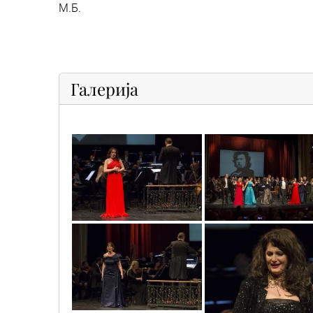
М.Б.
Галерија
mg_7570_copy
mg_7621_copy
mg_7412_copy