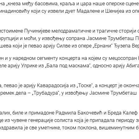
на „кнеза међу басовима, краља и цара наше оперске сцене“
Синадиновићу који су извели дует Мадалене и Шенијеа из оп
з истоимене Пучинијеве мелодраматичне и трагичне сторији 
, корупцији и моћи, у извођењу сопрана Јасмине Трумбеташ 
ва који је певао арију Силве из опере „Ернани“ Ђузепа Вер
ен и у наредном сегменту концерта на којем су мецосопран
ле арију Улрике из „Бала под маскама“, односно арију Абиг
певао је арију Каварадосија из „Тоске“, а концерт је оконч
г ремек дела – „Трубадура“, у извођењу Јасмине Трумбеташ
талих, биле и примадоне Радмила Бакочевић и Бреда Калеф
 из чувене генерације солиста која је припадала периоду 
поздравила је све уметнике, током поклона, вишеминутним 