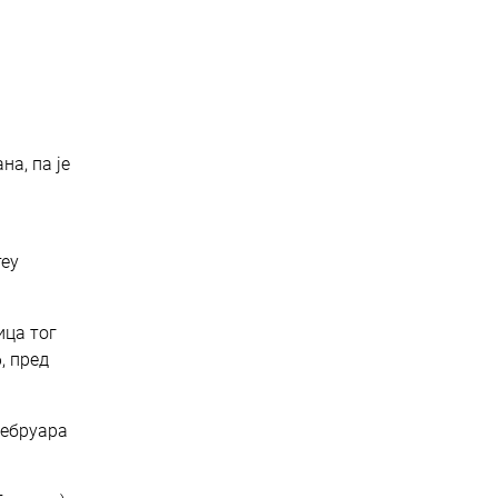
а, па је
теу
ица тог
, пред
фебруара