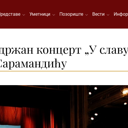
Представе
Уметници
Позориште
Вести
Инфор
одржан концерт „У слав
Сарамандићу