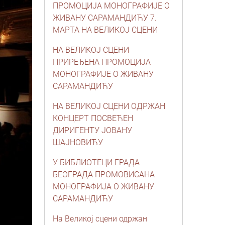
ПРОМОЦИЈА МОНОГРАФИЈЕ О
ЖИВАНУ САРАМАНДИЋУ 7.
МАРТА НА ВЕЛИКОЈ СЦЕНИ
НА ВЕЛИКОЈ СЦЕНИ
ПРИРЕЂЕНА ПРОМОЦИЈА
МОНОГРАФИЈЕ О ЖИВАНУ
САРАМАНДИЋУ
НА ВЕЛИКОЈ СЦЕНИ ОДРЖАН
КОНЦЕРТ ПОСВЕЋЕН
ДИРИГЕНТУ ЈОВАНУ
ШАЈНОВИЋУ
У БИБЛИОТЕЦИ ГРАДА
БЕОГРАДА ПРОМОВИСАНА
МОНОГРАФИЈА О ЖИВАНУ
САРАМАНДИЋУ
На Великој сцени одржан