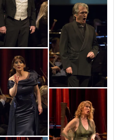
mg_7560_copy
mg_7437_copy
mg_7409_copy
mg_7387_copy_-_copy