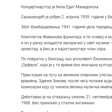
Концертмајстор је била Едит Македонска.
Сарамандић је рођен 2. априла 1939. године у Б
Због бомбардовања, 1941. године цела породица
Комплетна Живанова фамилија, и по очевој и мај
и он у раној младости закорачио у свет музике 
оркестар, а био је и најистакнутији члан хора.
По повратку у Београд, као апсолвент Економско
„Орфеум“, који је у то време био значајна култур
Први корак на путу ка великим оперским улогам
времена, Зденке Зикове, после чега полаже ауди
комисијом коју су чинила велика музичка имена
Дебитовао је на отварању сезоне, 21. септембра 
1968. био примљен у стални ангажман.