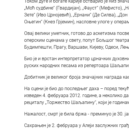
Током дуге и богате карије остварио је низ знач
„Моћ судбине“ (Гвардијан), „Фауст“ (Мефисто), „
Зете“ (Иво Црнојевић), „Ернани“ (Де Силва), „Дон
Оњегин“ (Кнез Грјемин), насловне улоге у операм
Овај велики уметник, готово до аскетизма посве
оперским сценама у свету, попут Бољшог театра
Будимпешти, Прагу, Варшави, Кијеву, Одеси, Лењ
Био је и врстан интерпретатор црначких духовни
руских народних песама из репертоара Шаљапина,
Добитник је великог броја значајних награда к
На сцени је био до последњег даха – поред текућ
изведен 4. фебруара 2012. године, а неколико да
рециталу „Торжество Шаљапину“, који је година
Нажалост, смрт је била бржа - преминуо је 30. ја
Сахрањен је 2. фебруара у Алеји заслужних гра