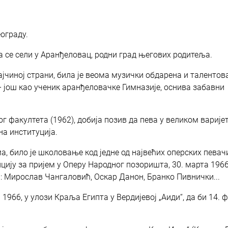
еограду.
 се сели у Аранђеловац, родни град његових родитеља.
чиној страни, била је веома музички обдарена и талентован
– још као ученик аранђеловачке Гимназије, оснива забавни
г факултета (1962), добија позив да пева у великом варије
на институција.
а, било је школовање код једне од највећих оперских певач
цију за пријем у Оперу Народног позоришта, 30. марта 1966
: Мирослав Чангаловић, Оскар Данон, Бранко Пивнички...
1966, у улози Краља Египта у Вердијевој „Аиди“, да би 14. 