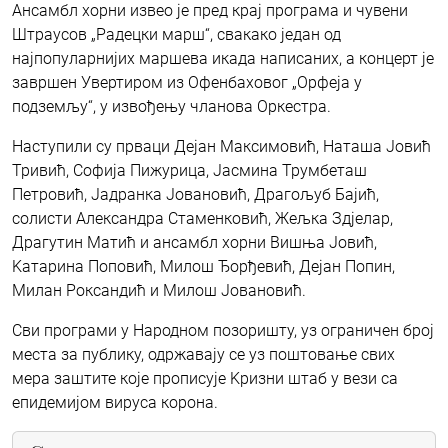
Ансамбл хорни извео је пред крај програма и чувени
Штраусов „Радецки марш“, свакако један од
најпопуларнијих маршева икада написаних, а концерт је
завршен Увертиром из Офенбаховог „Орфеја у
подземљу“, у извођењу чланова Оркестра.
Наступили су прваци Дејан Максимовић, Наташа Јовић
Тривић, Софија Пижурица, Јасмина Трумбеташ
Петровић, Јадранка Јовановић, Драгољуб Бајић,
солисти Александра Стаменковић, Жељка Здјелар,
Драгутин Матић и ансамбл хорни Вишња Јовић,
Kатарина Поповић, Милош Ђорђевић, Дејан Попин,
Милан Роксандић и Милош Јовановић.
Сви програми у Народном позоришту, уз ограничен број
места за публику, одржавају се уз поштовање свих
мера заштите које прописује Kризни штаб у вези са
епидемијом вируса корона.