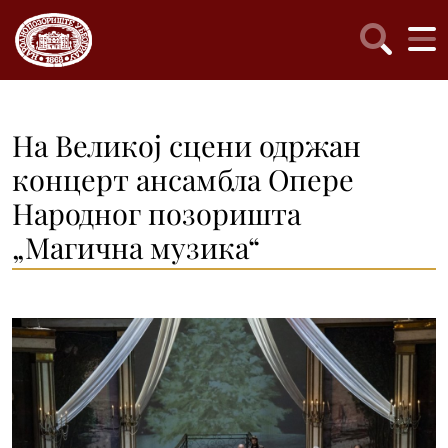
На Великој сцени одржан
концерт ансамбла Опере
Народног позоришта
„Магична музика“