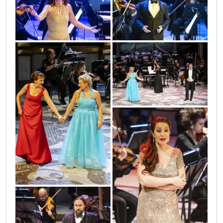
sif_1826
sif_2294
sif_2278
sif_1954
sif_1847
sif_2423