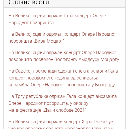
Сличне вести
На Великој сцени одржан Гала концерт Опере
Народног позоришта
На Великој сцени одржан концерт Опере Народног
позоришта „Вива Моцарт"
На Великој сцени одржан концерт Опере Народног
позоришта посвећен Волфгангу Амадеусу Моцарту
На Савској променади одржан спектакуларни Гала
концерт поводом сто година од оснивања
ансамбла Опере Народног позоришта у Београду
На Тргу републике одржан Гала концерт ансамбла
Опере Народног позоришта, у оквиру
манифестације „Дани слободе 2021“
На Великој сцени одржан концерт Хора Опере, уз
учешће оперских солиста Народног позоришта у