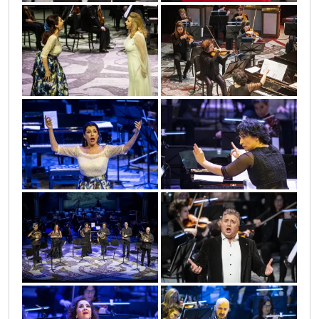
sif_2366
sif_1861
sif_2116
sif_1990
sif_2719
sif_1749