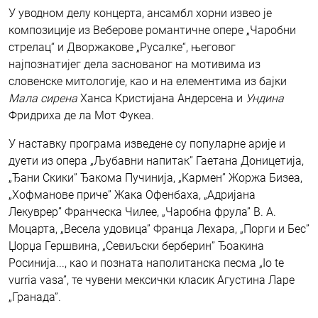
У уводном делу концерта, ансамбл хорни извео је
композиције из Веберове романтичне опере „Чаробни
стрелац“ и Дворжакове „Русалке“, његовог
најпознатијег дела заснованог на мотивима из
словенске митологије, као и на елементима из бајки
Мала сирена
Ханса Кристијана Андерсена и
Ундина
Фридриха де ла Мот Фукеа.
У наставку програма изведене су популарне арије и
дуети из опера „Љубавни напитак” Гаетана Доницетија,
„Ђани Скики” Ђакома Пучинија, „Kармен” Жоржа Бизеа,
„Хофманове приче” Жака Офенбаха, „Адријана
Лекуврер” Франческа Чилее, „Чаробна фрула” В. А.
Моцарта, „Весела удовица” Франца Лехара, „Порги и Бес”
Џорџа Гершвина, „Севиљски берберин” Ђоакина
Росинија..., као и позната наполитанска песма „Io te
vurria vasa”, те чувени мексички класик Агустина Ларе
„Гранада”.