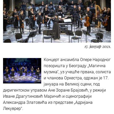
17. јануар 2021.
Kонцерт ансамбла Опере Народног
позоришта у Београду „Магична
музика“, уз учешће првака, солиста
и чланова Оркестра, одржан је 17.
јануара на Великој сцени, под
диригентском управом Ане Зоране Брајовић, у режији
Иване Драгутиновић Маричић и сценографији
Александра Златовића из представе „Адријана
Лекуврер".