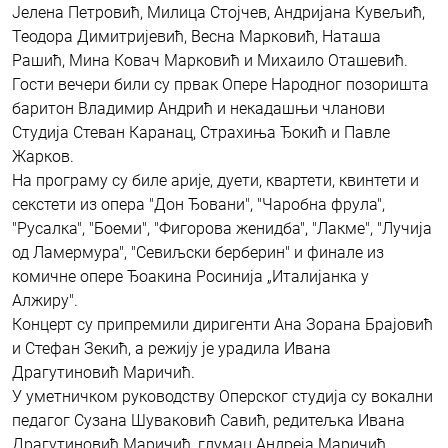
Јелена Петровић, Милица Стојчев, Андријана Кувељић,
Теодора Димитријевић, Весна Марковић, Наташа
Рашић, Мина Ковач Марковић и Михаило Оташевић.
Гости вечери били су првак Опере Народног позоришта
баритон Владимир Андрић и некадашњи чланови
Студија Стеван Каранац, Страхиња Ђокић и Павле
Жарков.
На програму су биле арије, дуети, квартети, квинтети и
секстети из опера "Дон Ђовани", "Чаробна фрула",
"Русалка", "Боеми", "Фигорова женидба", "Лакме", "Лучија
од Ламермура", "Севиљски берберин" и финале из
комичне опере Ђоакина Росинија „Италијанка у
Алжиру".
Концерт су припремили диригенти Ана Зорана Брајовић
и Стефан Зекић, а режију је урадила Ивана
Драгутиновић Маричић.
У уметничком руководству Оперског студија су вокални
педагог Сузана Шуваковић Савић, редитељка Ивана
Драгутиновић Маричић, глумац Андреја Маричић