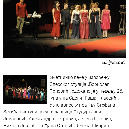
26. јун 2016.
Уметничко вече у извођењу
Оперског студија „Борислав
Поповић", одржано је у недељу 26.
јуна у на Сцени „Раша Плаовић".
Уз клавирску пратњу Стефана
Зекића наступили су полазници Студија Јана
Јовановић, Александра Петровић, Јелена Шкорић,
Никола Јевтић, Слађана Стошић, Јелена Шкорић,