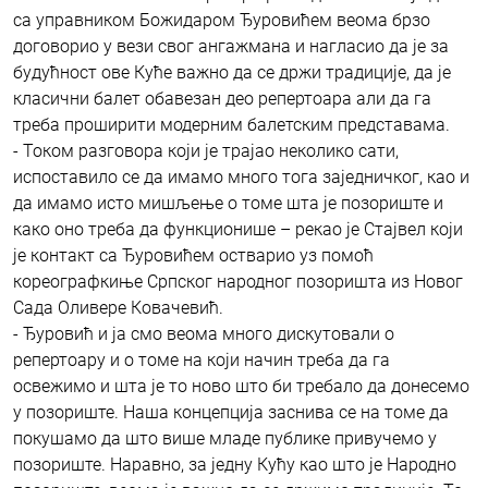
са управником Божидаром Ђуровићем веома брзо
договорио у вези свог ангажмана и нагласио да је за
будућност ове Куће важно да се држи традиције, да је
класични балет обавезан део репертоара али да га
треба проширити модерним балетским представама.
- Током разговора који је трајао неколико сати,
испоставило се да имамо много тога заједничког, као и
да имамо исто мишљење о томе шта је позориште и
како оно треба да функционише – рекао је Стајвел који
је контакт са Ђуровићем остварио уз помоћ
кореографкиње Српског народног позоришта из Новог
Сада Оливере Ковачевић.
- Ђуровић и ја смо веома много дискутовали о
репертоару и о томе на који начин треба да га
освежимо и шта је то ново што би требало да донесемо
у позориште. Наша концепција заснива се на томе да
покушамо да што више младе публике привучемо у
позориште. Наравно, за једну Кућу као што је Народно