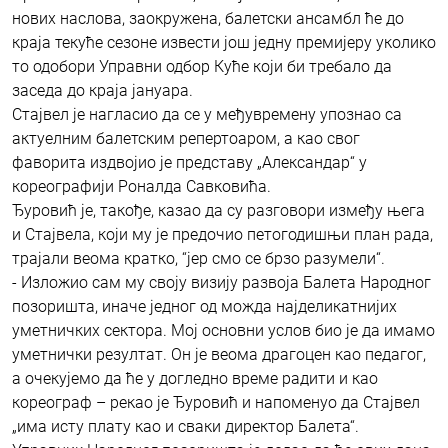
нових наслова, заокружена, балетски ансамбл ће до
краја текуће сезоне извести још једну премијеру уколико
то одобори Управни одбор Куће који би требало да
заседа до краја јануара.
Стајвел је нагласио да се у међувремену упознао са
актуелним балетским репертоаром, а као свог
фаворита издвојио је представу „Александар“ у
кореографији Роналда Савковића.
Ђуровић је, такође, казао да су разговори између њега
и Стајвела, који му је предочио петогодишњи план рада,
трајали веома кратко, “јер смо се брзо разумели“.
- Изложио сам му своју визију развоја Балета Народног
позоришта, иначе једног од можда најделикатнијих
уметничких сектора. Мој основни услов био је да имамо
уметнички резултат. Он је веома драгоцен као педагог,
а очекујемо да ће у догледно време радити и као
кореограф – рекао је Ђуровић и напоменуо да Стајвел
„има исту плату као и сваки директор Балета“.