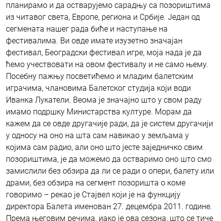
планирамо и да остварујемо сарадњу са позориштима
из читавог света, Европе, региона и Србије. Један од
сегмената нашег рада биће и наступање на
фестивалима. Ви овде имате изузетно значајан
фестивал, Београдски фестивал игре, моја нада је да
ћемо учествовати на овом фестивалу и не само њему.
Посебну пажњу посветићемо и младим балетским
играчима, члановима Балетског студија који води
Иванка Лукатели. Веома је значајно што у свом раду
имамо подршку Министарства културе. Морам да
кажем да се овде другачије ради, да је систем другачији
у односу на оно на шта сам навикао у земљама у
којима сам радио, али оно што јесте заједничко свим
позориштима, је да можемо да остваримо оно што смо
замислили без обзира да ли се ради о опери, балету или
драми, без обзира на сегмент позоришта о коме
говоримо – рекао је Стајвел који је на функцију
директора Балета именован 27. децембра 2011. године.
Према његовим речима, иако је ова сезона, што се тиче