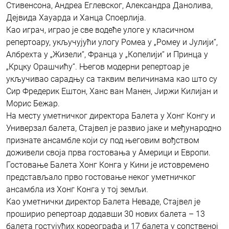
Стивенсона, Андреа Еглевског, Александра Данолива,
Дејвида Хауарда и Ханца Споерлија.
Као играч, играо је све водеће улоге у класичном
репертоару, укључујући улогу Ромеа у „Ромеу и Јулији“,
Албрехта у „Жизели“, Франца у „Копелији“ и Принца у
„Крцку Орашчићу“. Његов модерни репертоар је
укључивао сарадњу са таквим величинама као што су
Сир Фредерик Ештон, Ханс ван Манен, Јиржи Килијан и
Морис Бежар.
На месту уметничког директора Балета у Хонг Конгу и
Универзал балета, Стајвел је развио јаке и међународно
признате ансамбле који су под његовим вођством
доживели своја прва гостовања у Америци и Европи.
Гостовање Балета Хонг Конга у Кини је истовремено
представљало прво гостовање неког уметничког
ансамбла из Хонг Конга у тој земљи.
Као уметнички директор Балета Неваде, Стајвел је
проширио репертоар додавши 30 нових балета – 13
балета гостујућих кореографа и 17 балета у сопственој