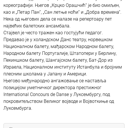
кореографији. Његов „Крцко Орашчић“ је био омиљен,
као и „Петар Пан“, „Сан летње ноћи“ и „Добра времена“.
Нека од његових дела се налазе на репертоару пет
највећих балетских ансамбала.
Стајвел је често тражен као гостујући педагог.
Предавао је у холандском Данс театру, норвешком
Националном балету, мађарском Народном балету,
Народном балету Португалије, Штатопери у Берлину,
Пекиншком балету, Шангајском балету, Бат-Дор из
Израела, Националном институту Истанбула и бројним
плесним школама у Јапану и Америци.
Његово међународно ангажовање се наставља
позицијом уметничког директора престижног
International Concours de Danse у Луксембургу, под
покровитељством Великог војводе и Војвоткиње од
Луксембурга.