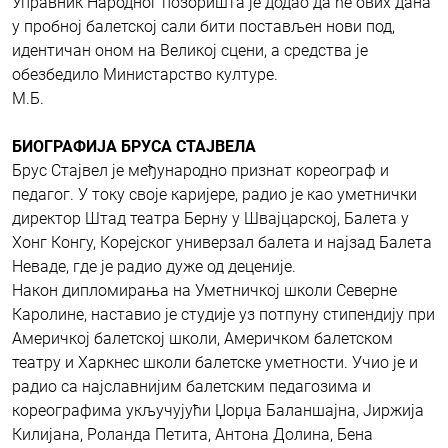
Управник Народног позоришта је додао да ће ових дана
у пробној балетској сали бити постављен нови под,
идентичан оном на Великој сцени, а средства је
обезбедило Министарство културе.
М.Б.
БИОГРАФИЈА БРУСА СТАЈВЕЛА
Брус Стајвел је међународно признат кореограф и
педагог. У току своје каријере, радио је као уметнички
директор Штад театра Берну у Швајцарској, Балета у
Хонг Конгу, Корејског универзал балета и најзад Балета
Неваде, где је радио дуже од деценије.
Након дипломирања на Уметничкој школи Северне
Каролине, наставио је студије уз потпуну стипендију при
Америчкој балетској школи, Америчком балетском
театру и Харкнес школи балетске уметности. Учио је и
радио са најславнијим балетским педагозима и
кореографима укључујући Џорџа Баланшајна, Јиржија
Килијана, Роланда Петита, Антона Долина, Бена