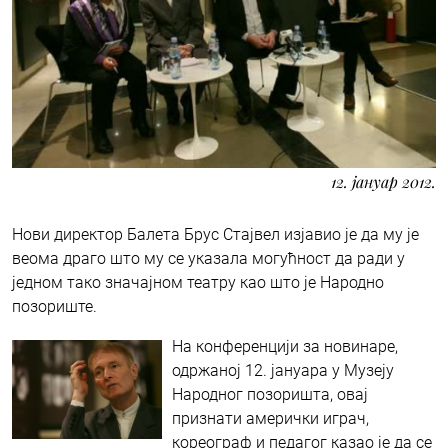
12. јануар 2012.
Нови директор Балета Брус Стајвел изјавио је да му је
веома драго што му се указала могућност да ради у
једном тако значајном театру као што је Народно
позориште.
На конференцији за новинаре,
одржаној 12. јануара у Музеју
Народног позоришта, овај
признати амерички играч,
кореограф и педагог казао је да се