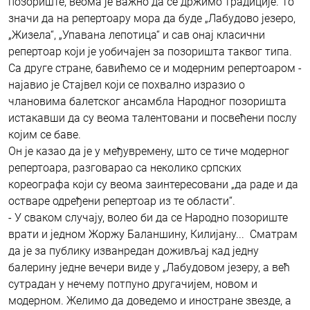
позориште, веома је важно да се држимо традиције. То
значи да на репертоару мора да буде „Лабудово језеро,
„Жизела“, „Упавана лепотица“ и сав онај класични
репертоар који је уобичајен за позоришта таквог типа.
Са друге стране, бавићемо се и модерним репертоаром -
најавио је Стајвел који се похвално изразио о
члановима балетског ансамбла Народног позоришта
истакавши да су веома талентовани и посвећени послу
којим се баве.
Он је казао да је у међувремену, што се тиче модерног
репертоара, разговарао са неколико српских
кореографа који су веома заинтересовани „да раде и да
остваре одређени репертоар из те области“.
- У сваком случају, волео би да се Народно позориште
врати и једном Жоржу Баланшину, Килијану... Сматрам
да је за публику изванредан доживљај кад једну
балерину једне вечери виде у „Лабудовом језеру, а већ
сутрадан у нечему потпуно другачијем, новом и
модерном. Желимо да доведемо и иностране звезде, а