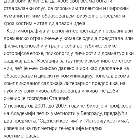
Драговић је успела да, кроз свој веома богати
стваралачки опус, са огромним талентом и широким
хуманистичким образовањем, визуелно опредмети
кроз костим читав дијапазон идеја.
- Костимографија у њеној интерпретацији превазилази
временско ограничење у коме се одвија представа или
филм, преносећи у трајно сећање публике слике
историјске епохе, психологију личности и драматуршки
садржај дела. Креација за њу није искључиво естетски
чин, већ је њен смисао далеко шири као деловање на
образовање и директну комуникацију, понекад веома
компликованог садржаја литерарног предлошка, на
публику свих нивоа образовања и животне доби -
оценио је господин Стајевић.
У периоду од 2001. до 2007. године, била је и професор
на Академији лепих уметности у Београду, предајући
два предмета: ''Сценски костим'' и ''Историју костима'',
извевши на пут четири генерације младих
костимографа.