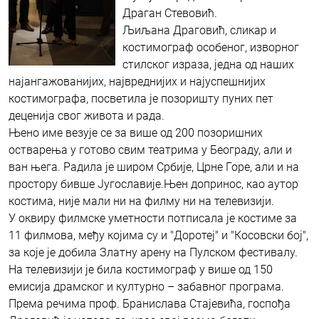
Драган Стевовић.
Љиљана Драговић, сликар и
костимограф особеног, изворног
стилског израза, једна од наших
најангажованијих, највреднијих и најуспешнијих
костимографа, посветила је позоришту пуних пет
деценија свог живота и рада.
Њено име везује се за више од 200 позоришних
остварења у готово свим театрима у Београду, али и
ван њега. Радила је широм Србије, Црне Горе, али и на
простору бивше Југославије.Њен допринос, као аутор
костима, није мали ни на филму ни на телевизији.
У оквиру филмске уметности потписала је костиме за
11 филмова, међу којима су и "Доротеј" и "Косовски бој",
за које је добила Златну арену на Пулском фестивалу.
На телевизији је била костимограф у више од 150
емисија драмског и културно – забавног програма.
Према речима проф. Бранислава Стајевића, госпођа