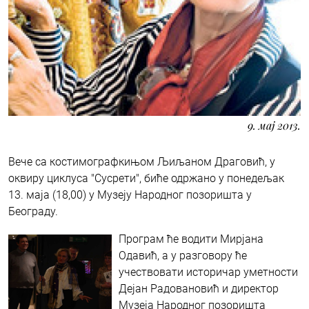
9. мај 2013.
Вече са костимографкињом Љиљаном Драговић, у
оквиру циклуса "Сусрети", биће одржано у понедељак
13. маја (18,00) у Музеју Народног позоришта у
Београду.
Програм ће водити Мирјана
Одавић, а у разговору ће
учествовати историчар уметности
Дејан Радовановић и директор
Музеја Народног позоришта