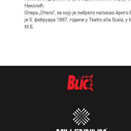
Николић.
Опера „Отело”, за коју је либрето написао Ари
је 5. фебруара 1887. године у Teatro alla Scala, у
М.Б.