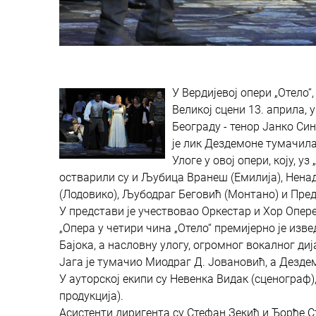
У Вердијевој опери „Отело“
Великој сцени 13. априла,
Београду - тенор Јанко Си
је лик Дездемоне тумачил
Улоге у овој опери, коју, 
остварили су и Љубица Вранеш (Емилија), Нена
(Лодовико), Љубодраг Беговић (Монтано) и Пред
У представи је учествовао Оркестар и Хор Опер
„Опера у четири чина „Отело“ премијерно је изв
Бајока, а насловну улогу, огромног вокалног ди
Јага је тумачио Миодраг Д. Јовановић, а Дезде
У ауторској екипи су Невенка Видак (сценограф
продукција).
Асистенти диригента су Стефан Зекић и Ђорђе 