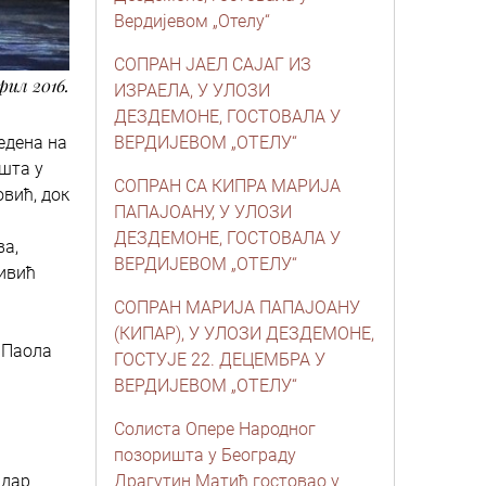
Вердијевом „Отелу“
СОПРАН ЈАЕЛ САЈАГ ИЗ
прил 2016.
ИЗРАЕЛА, У УЛОЗИ
ДЕЗДЕМОНЕ, ГОСТОВАЛА У
едена на
ВЕРДИЈЕВОМ „ОТЕЛУ“
ишта у
СОПРАН СА КИПРА МАРИЈА
овић, док
ПАПАЈОАНУ, У УЛОЗИ
ДЕЗДЕМОНЕ, ГОСТОВАЛА У
ва,
ВЕРДИЈЕВОМ „ОТЕЛУ“
љивић
СОПРАН МАРИЈА ПАПАЈОАНУ
(КИПАР), У УЛОЗИ ДЕЗДЕМОНЕ,
е Паола
ГОСТУЈЕ 22. ДЕЦЕМБРА У
ВЕРДИЈЕВОМ „ОТЕЛУ“
Солиста Опере Народног
позоришта у Београду
ндар
Драгутин Матић гостовао у