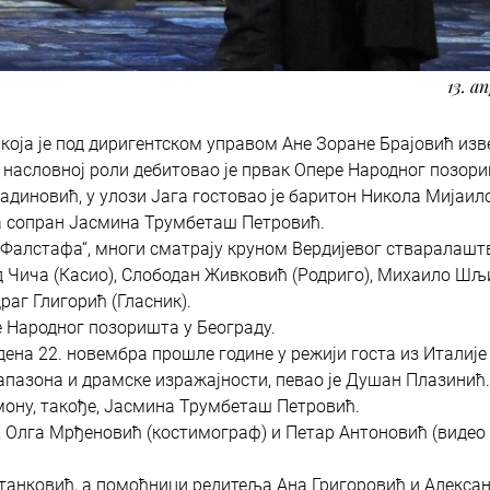
13. а
, која је под диригентском управом Ане Зоране Брајовић изв
 у насловној роли дебитовао је првак Опере Народног позор
надиновић, у улози Јага гостовао је баритон Никола Мијаил
а сопран Јасмина Трумбеташ Петровић.
уз „Фалстафа“, многи сматрају круном Вердијевог стваралашт
д Чича (Касио), Слободан Живковић (Родриго), Михаило Ш
раг Глигорић (Гласник).
е Народног позоришта у Београду.
едена 22. новембра прошле године у режији госта из Италиј
јапазона и драмске изражајности, певао је Душан Плазинић.
мону, такође, Јасмина Трумбеташ Петровић.
), Олга Мрђеновић (костимограф) и Петар Антоновић (видео
Станковић, а помоћници редитеља Ана Григоровић и Алекса