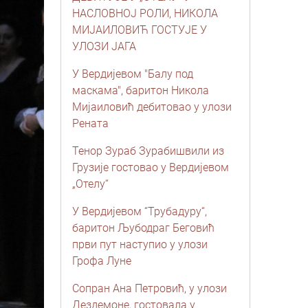
НАСЛОВНОЈ РОЛИ, НИКОЛА
МИЈАИЛОВИЋ ГОСТУЈЕ У
УЛОЗИ ЈАГА
У Вердијевом "Балу под
маскама", баритон Никола
Мијаиловић дебитовао у улози
Рената
Тенор Зураб Зурабишвили из
Грузије гостовао у Вердијевом
„Отелу“
У Вердијевом “Трубадуру“,
баритон Љубодраг Беговић
први пут наступио у улози
Грофа Луне
Сопран Ана Петровић, у улози
Дездемоне, гостовала у