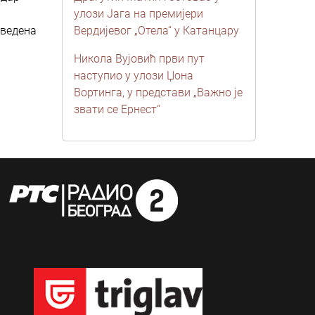
улози Јага на премијери
зведена
Вердијевог „Отела“ у Катанцару
Никола Вујовић први пут
наступио у улози Џона
Вортинга, у представи „Важно је
звати се Ернест“