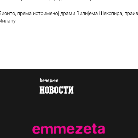
го Биоито, према истоименој драми Вилијема Шекспира, праи
 Милану.