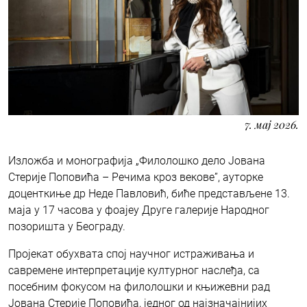
7. мај 2026.
Изложба и монографија „Филолошко дело Јована
Стерије Поповића – Речима кроз векове”, ауторке
доценткиње др Неде Павловић, биће представљене 13.
маја у 17 часова у фоајеу Друге галерије Народног
позоришта у Београду.
Пројекат обухвата спој научног истраживања и
савремене интерпретације културног наслеђа, са
посебним фокусом на филолошки и књижевни рад
Јована Стерије Поповића, једног од најзначајнијих