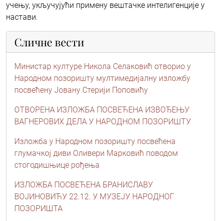
учењу, укључујући примену вештачке интелигенције у
настави.
Сличне вести
Министар културе Никола Селаковић отворио у
Народном позоришту мултимедијалну изложбу
посвећену Јовану Стерији Поповићу
ОТВОРЕНА ИЗЛОЖБА ПОСВЕЋЕНА ИЗВОЂЕЊУ
ВАГНЕРОВИХ ДЕЛА У НАРОДНОМ ПОЗОРИШТУ
Изложба у Народном позоришту посвећена
глумачкој диви Оливери Марковић поводом
стогодишњице рођења
ИЗЛОЖБА ПОСВЕЋЕНА БРАНИСЛАВУ
ВОЈИНОВИЋУ 22.12. У МУЗЕЈУ НАРОДНОГ
ПОЗОРИШТА