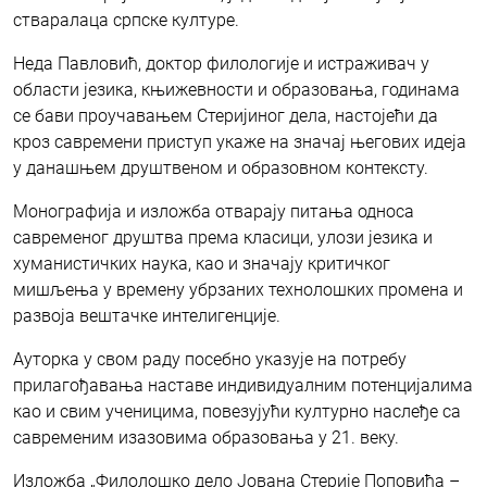
стваралаца српске културе.
Неда Павловић, доктор филологије и истраживач у
области језика, књижевности и образовања, годинама
се бави проучавањем Стеријиног дела, настојећи да
кроз савремени приступ укаже на значај његових идеја
у данашњем друштвеном и образовном контексту.
Монографија и изложба отварају питања односа
савременог друштва према класици, улози језика и
хуманистичких наука, као и значају критичког
мишљења у времену убрзаних технолошких промена и
развоја вештачке интелигенције.
Ауторка у свом раду посебно указује на потребу
прилагођавања наставе индивидуалним потенцијалима
као и свим ученицима, повезујући културно наслеђе са
савременим изазовима образовања у 21. веку.
Изложба „Филолошко дело Јована Стерије Поповића –