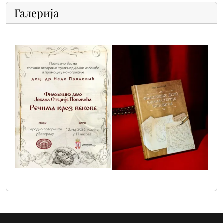
Галерија
sterija_1
sterija_2