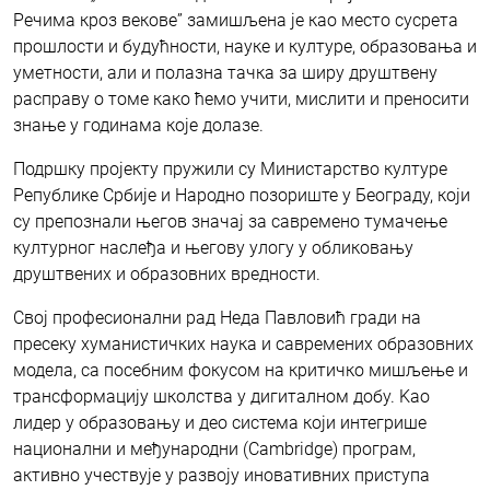
Речима кроз векове” замишљена је као место сусрета
прошлости и будућности, науке и културе, образовања и
уметности, али и полазна тачка за ширу друштвену
расправу о томе како ћемо учити, мислити и преносити
знање у годинама које долазе.
Подршку пројекту пружили су Министарство културе
Републике Србије и Народно позориште у Београду, који
су препознали његов значај за савремено тумачење
културног наслеђа и његову улогу у обликовању
друштвених и образовних вредности.
Свој професионални рад Неда Павловић гради на
пресеку хуманистичких наука и савремених образовних
модела, са посебним фокусом на критичко мишљење и
трансформацију школства у дигиталном добу. Kао
лидер у образовању и део система који интегрише
национални и међународни (Cambridge) програм,
активно учествује у развоју иновативних приступа