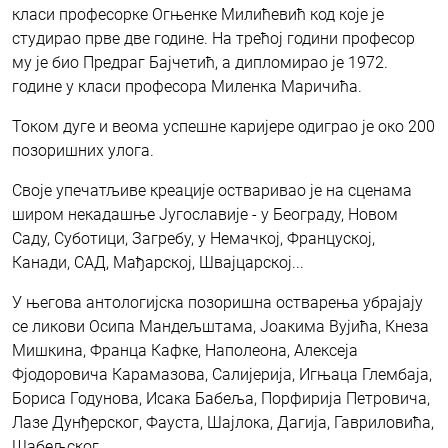
класи професорке Огњенке Милићевић код које је
студирао прве две године. На трећој години професор
му је био Предраг Бајчетић, а дипломирао је 1972.
године у класи професора Миленка Маричића.
Током дуге и веома успешне каријере одиграо је око 200
позоришних улога.
Своје упечатљиве креације остваривао је на сценама
широм некадашње Југославије - у Београду, Новом
Саду, Суботици, Загребу, у Немачкој, Француској,
Канади, САД, Мађарској, Швајцарској...
У његова антологијска позоришна остварења убрајају
се ликови Осипа Мандељштама, Јоакима Вујића, Кнеза
Мишкина, Франца Кафке, Наполеона, Алексеја
Фјодоровича Карамазова, Салијерија, Игњаца Глембаја,
Бориса Годунова, Исака Бабеља, Порфирија Петровича,
Лазе Дунђерског, Фауста, Шајлока, Дагија, Гавриловића,
Шабељског...