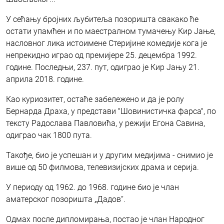
У сећању бројних љубитеља позоришта свакако ће
остати упамћен и по маестралном тумачењу Кир Јање,
насловног лика истоимене Стеријине комедије кога је
непрекидно играо од премијере 25. децембра 1992.
године. Последњи, 237. пут, одиграо је Кир Јању 21.
априла 2018. године.
Као куриозитет, остаће забележено и да је ролу
Бернарда Драха, у представи "Шовинистичка фарса", по
тексту Радослава Павловића, у режији Егона Савина,
одиграо чак 1800 пута.
Такође, био је успешан и у другим медијима - снимио је
више од 50 филмова, телевизијских драма и серија.
У периоду од 1962. до 1968. године био је члан
аматерског позоришта „Дадов“.
Одмах после дипломирања, постао је члан Народног