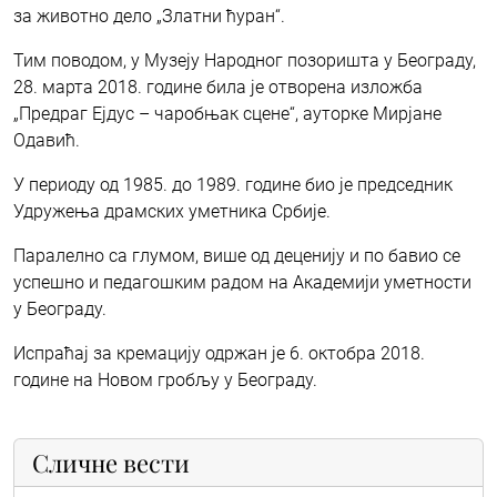
за животно дело „Златни ћуран“.
Тим поводом, у Музеју Народног позоришта у Београду,
28. марта 2018. године била је отворена изложба
„Предраг Ејдус – чаробњак сцене“, ауторке Мирјане
Одавић.
У периоду од 1985. до 1989. године био је председник
Удружења драмских уметника Србије.
Паралелно са глумом, више од деценију и по бавиo се
успешно и педагошким радом на Академији уметности
у Београду.
Испраћај за кремацију одржан је 6. октобра 2018.
године на Новом гробљу у Београду.
Сличне вести