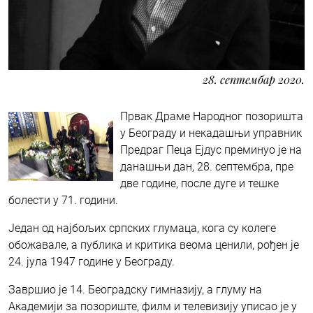
28. септембар 2020.
Првак Драме Народног позоришта
у Београду и некадашњи управник
Предраг Пеца Ејдус преминуо је на
данашњи дан, 28. септембра, пре
две године, после дуге и тешке
болести у 71. години.
Један од најбољих српских глумаца, кога су колеге
обожавале, а публика и критика веома ценили, рођен је
24. јула 1947 године у Београду.
Завршио је 14. Београдску гимназију, а глуму на
Академији за позориште, филм и телевизију уписао је у