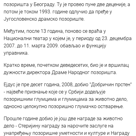
позоришта у Београду. Ту је провео пуне две деценије, а
потом је током 1993. године одлучио да пређе у
Југословенско драмско позориште.
Међутим, после 13 година, поново се враћа у
Национални театар у којем је, у периоду од 23. децембра
2007. до 11. марта 2009. обављао и функцију
управника.
Кратко време, почетком деведесетих, био је и вршилац
дужности директора Драме Народног позоришта.
Ејдус је пре десет година, 2008, добио "Добричин прстен"
- највеће признање које се у Србији додељује
позоришним глумцима и глумицама за животно дело,
односно целокупно позоришно глумачко остварење.
Прошле године добио је још две награде за животно
дело - Стеријину награду за нарочите заслуге на
унапређењу позоришне уметности и културе и Награду