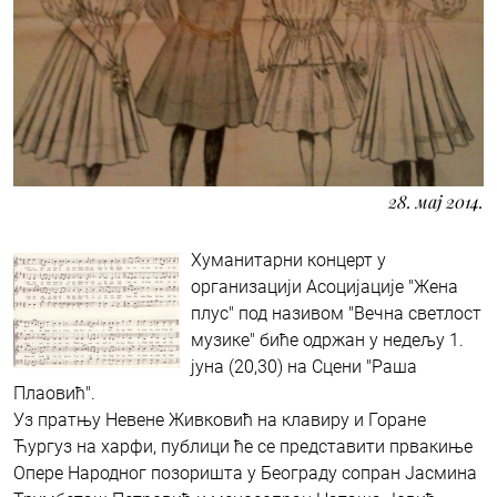
28. мај 2014.
Хуманитарни концерт у
организацији Асоцијације "Жена
плус" под називом "Вечна светлост
музике" биће одржан у недељу 1.
јуна (20,30) на Сцени "Раша
Плаовић".
Уз пратњу Невене Живковић на клавиру и Горане
Ћургуз на харфи, публици ће се представити првакиње
Опере Народног позоришта у Београду сопран Јасмина