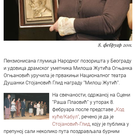
8. фебруар 2011.
Пензионисана глумица Народног позоришта у Београду
и удовица драмског уметника Милоша Жутића Огњанка
Огњановић уручила је првакињи Националног театра
Душанки Стојановић Глид награду “Милош Жутић”.
На свечаности, одржаној на Сцени
“Раша Плаовић” у уторак 8.
фебруара после представе
„Код
куће/Кабул”
, речено је да је
Стојановић-Глид
, коју је публика у
препуној сали неколико пута поздрављала бурним