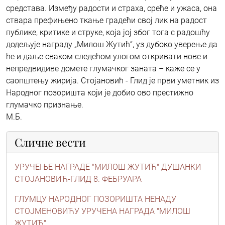
средстава. Између радости и страха, среће и ужаса, она
ствара префињено ткање градећи свој лик на радост
публике, критике и струке, која јој због тога с радошћу
додељује награду „Милош Жутић“, уз дубоко уверење да
ће и даље сваком следећом улогом откривати нове и
непредвидиве домете глумачког заната – каже се у
саопштењу жирија. Стојановић - Глид је први уметник из
Народног позоришта који је добио ово престижно
глумачко признање.
М.Б.
Сличне вести
УРУЧЕЊЕ НАГРАДЕ "МИЛОШ ЖУТИЋ" ДУШАНКИ
СТОЈАНОВИЋ-ГЛИД 8. ФЕБРУАРА
ГЛУМЦУ НАРОДНОГ ПОЗОРИШТА НЕНАДУ
СТОЈМЕНОВИЋУ УРУЧЕНА НАГРАДА "МИЛОШ
ЖУТИЋ"