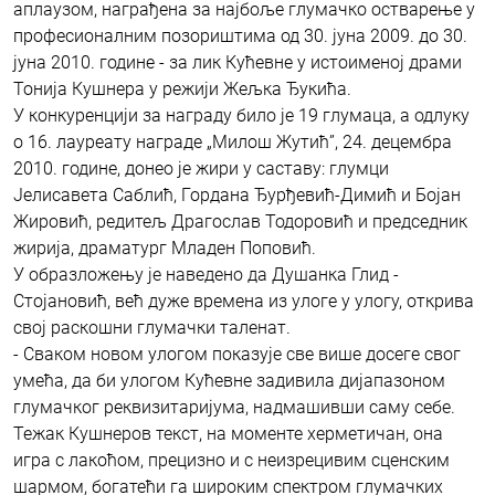
аплаузом, награђена за најбоље глумачко остварење у
професионалним позориштима од 30. јуна 2009. до 30.
јуна 2010. године - за лик Кућевне у истоименој драми
Тонија Кушнера у режији Жељка Ђукића.
У конкуренцији за награду било је 19 глумаца, а одлуку
о 16. лауреату награде „Милош Жутић”, 24. децембра
2010. године, донео је жири у саставу: глумци
Јелисавета Саблић, Гордана Ђурђевић-Димић и Бојан
Жировић, редитељ Драгослав Тодоровић и председник
жирија, драматург Младен Поповић.
У образложењу је наведено да Душанка Глид -
Стојановић, већ дуже времена из улоге у улогу, открива
свој раскошни глумачки таленат.
- Сваком новом улогом показује све више досеге свог
умећа, да би улогом Кућевне задивила дијапазоном
глумачког реквизитаријума, надмашивши саму себе.
Тежак Кушнеров текст, на моменте херметичан, она
игра с лакоћом, прецизно и с неизрецивим сценским
шармом, богатећи га широким спектром глумачких