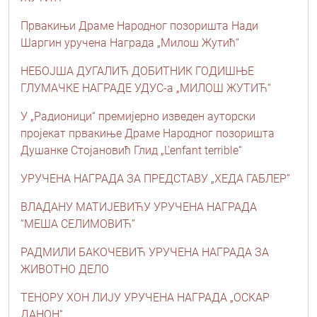
Првакињи Драме Народног позоришта Нади
Шаргин уручена Награда „Милош Жутић“
НЕБОЈША ДУГАЛИЋ ДОБИТНИК ГОДИШЊЕ
ГЛУМАЧКЕ НАГРАДЕ УДУС-а „МИЛОШ ЖУТИЋ“
У „Радионици“ премијерно изведен ауторски
пројекат првакиње Драме Народног позоришта
Душанке Стојановић Глид „L'enfant terrible“
УРУЧЕНА НАГРАДА ЗА ПРЕДСТАВУ „ХЕДА ГАБЛЕР”
ВЛАДАНУ МАТИЈЕВИЋУ УРУЧЕНА НАГРАДА
“МЕША СЕЛИМОВИЋ”
РАДМИЛИ БАКОЧЕВИЋ УРУЧЕНА НАГРАДА ЗА
ЖИВОТНО ДЕЛО
ТЕНОРУ ХОН ЛИЈУ УРУЧЕНА НАГРАДА „ОСКАР
ДАНОН“