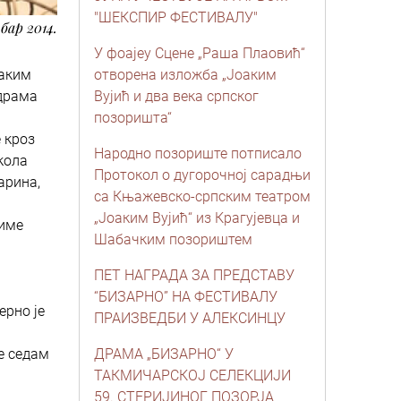
"ШЕКСПИР ФЕСТИВАЛУ"
бар 2014.
У фоајеу Сцене „Раша Плаовић“
оаким
отворена изложба „Јоаким
 драма
Вујић и два века српског
позоришта“
 кроз
Народно позориште потписало
икола
Протокол о дугорочној сарадњи
арина,
са Књажевско-српским театром
„Јоаким Вујић“ из Крагујевца и
тиме
Шабачким позориштем
ПЕТ НАГРАДА ЗА ПРЕДСТАВУ
“БИЗАРНО” НА ФЕСТИВАЛУ
ерно је
ПРАИЗВЕДБИ У АЛЕКСИНЦУ
је седам
ДРАМА „БИЗАРНО“ У
ТАКМИЧАРСКОЈ СЕЛЕКЦИЈИ
59. СТЕРИЈИНОГ ПОЗОРЈА