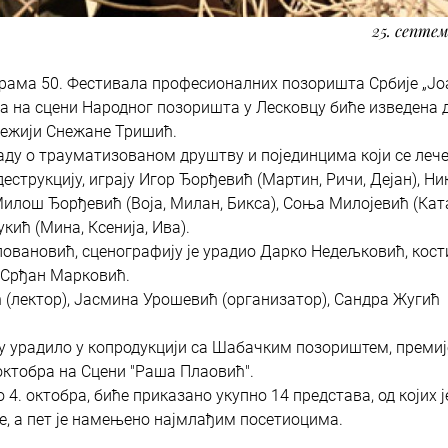
25. септем
грама 50. Фестивала професионалних позоришта Србије „Ј
бра на сцени Народног позоришта у Лесковцу биће изведена
режији Снежане Тришић.
у о трауматизованом друштву и појединцима који се лече
деструкцију, играју Игор Ђорђевић (Мартин, Ричи, Дејан), Н
 Милош Ђорђевић (Воја, Милан, Бикса), Соња Милојевић (Кат
кић (Мина, Ксенија, Ива).
ловановић, сценографију је урадио Дарко Недељковић, кос
 Срђан Марковић.
(лектор), Јасмина Урошевић (организатор), Сандра Жугић
ду урадило у копродукцији са Шабачким позориштем, премиј
 октобра на Сцени "Раша Плаовић".
4. октобра, биће приказано укупно 14 представа, од којих 
је, а пет је намењено најмлађим посетиоцима.