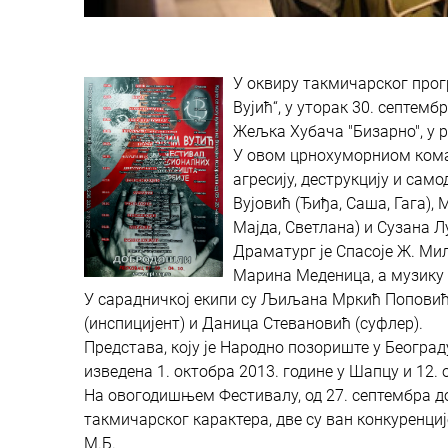
У оквиру такмичарског про
Вујић“, у уторак 30. септем
Жељка Хубача "Бизарно", у 
У овом црнохуморниом комад
агресију, деструкцију и само
Вујовић (Ђиђа, Саша, Гага),
Мајда, Светлана) и Сузана Лу
Драматург је Спасоје Ж. Ми
Марина Меденица, а музику
У сарадничкој екипи су Љиљана Мркић Поповић 
(инспицијент) и Даница Стевановић (суфлер).
Представа, коју је Народно позориште у Београ
изведена 1. октобра 2013. године у Шапцу и 12.
На овогодишњем Фестивалу, од 27. септембра до 
такмичарског карактера, две су ван конкуренци
М.Б.