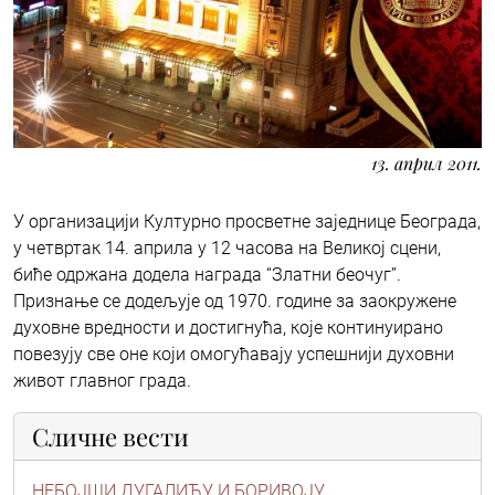
13. април 2011.
У организацији Културно просветне заједнице Београда,
у четвртак 14. априла у 12 часова на Великој сцени,
биће одржана додела награда “Златни беочуг”.
Признање се додељује од 1970. године за заокружене
духовне вредности и достигнућа, које континуирано
повезују све оне који омогућавају успешнији духовни
живот главног града.
Сличне вести
НЕБОЈШИ ДУГАЛИЋУ И БОРИВОЈУ