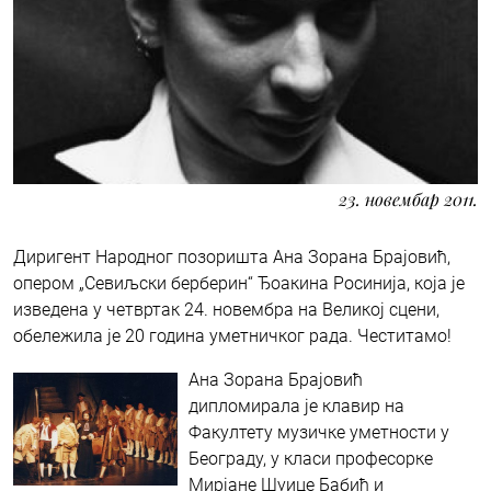
23. новембар 2011.
Диригент Народног позоришта Ана Зорана Брајовић,
опером „Севиљски берберин“ Ђоакина Росинија, која је
изведена у четвртак 24. новембра на Великој сцени,
обележила је 20 година уметничког рада. Честитамо!
Ана Зорана Брајовић
дипломирала је клавир на
Факултету музичке уметности у
Београду, у класи професорке
Мирјане Шуице Бабић и