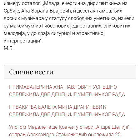
између осталог: „Млада, енергична диригенткиња из
Србије, Ана Зорана Брајовић, и десетак тамошњих
врсних музичара у статусу слободних уметника, изнели
су максимум из Гибсонових једноставних, сликовитих
мелодија, у до краја сигурној и атрактивној
интерпретацији“.
М.Б.
Сличне вести
ПРИМАБАЛЕРИНА АНА ПАВЛОВИЋ УСПЕШНО
ОБЕЛЕЖИЛА ДВЕ ДЕЦЕНИЈЕ УМЕТНИЧКОГ РАДА
ПРВАКИЊА БАЛЕТА МИЛА ДРАГИЧЕВИЋ
ОБЕЛЕЖИЛА ДВЕ ДЕЦЕНИЈЕ УМЕТНИЧКОГ РАДА
Улогом Мадалене де Коањи у опери „Андре Шеније“,
сопран Александра Стаменковић обележила 25