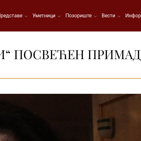
Представе
Уметници
Позориште
Вести
Инфор
И“ ПОСВЕЋЕН ПРИМА