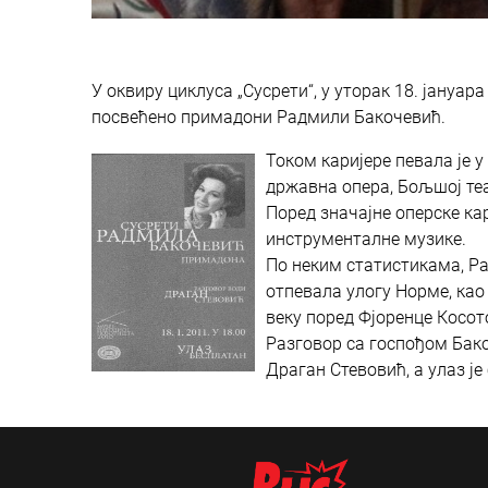
У оквиру циклуса „Сусрети“, у уторак 18. јануа
посвећено примадони Радмили Бакочевић.
Током каријере певала је 
државна опера, Бoљшој теат
Поред значајне оперске кар
инструменталне музике.
По неким статистикама, Ра
отпевала улогу Норме, као 
веку поред Фјоренце Косот
Разговор са госпођом Бак
Драган Стевовић, а улаз је