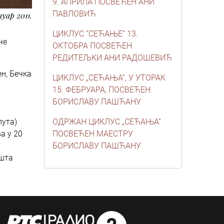
9. АПРИЛА ПОСВЕЋЕН АНИ
ПАВЛОВИЋ
ануар 2011.
ЦИКЛУС “СЕЋАЊЕ” 13.
че
ОКТОБРА ПОСВЕЋЕН
РЕДИТЕЉКИ АНИ РАДОШЕВИЋ
н, Бечка
ЦИКЛУС „СЕЋАЊА“, У УТОРАК
15. ФЕБРУАРА, ПОСВЕЋЕН
БОРИСЛАВУ ПАШЋАНУ
пута)
ОДРЖАН ЦИКЛУС „СЕЋАЊА“
а у 20
ПОСВЕЋЕН МАЕСТРУ
БОРИСЛАВУ ПАШЋАНУ
ишта