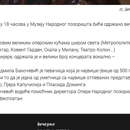
17. ј
ра у 18 часова у Музеју Народног позоришта биће одржано ве
у свим великим оперским кућама широм света (Метрополите
ар, Ковент Гарден, Скала у Милану, Театро Колон...)
ијере, одржала је и велики број концерата вокално –
дмила Бакочевић је певачица која је највише (више од 500 
и то да је једна од уметница са највише отпеваних представ
о, Пјера Капучилија и Пласида Доминга.
очевић водиће помоћник директора Опере Народног позор
 бесплатан.