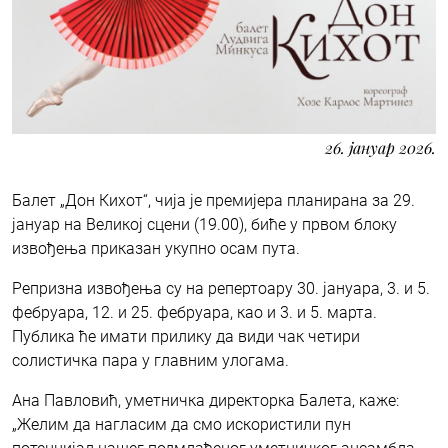
26. јануар 2026.
Балет „Дон Кихот“, чија је премијера планирана за 29.
јануар на Великој сцени (19.00), биће у првом блоку
извођења приказан укупно осам пута.
Репризна извођења су на репертоару 30. јануара, 3. и 5.
фебруара, 12. и 25. фебруара, као и 3. и 5. марта.
Публика ће имати прилику да види чак четири
солистичка пара у главним улогама.
Ана Павловић, уметничка директорка Балета, каже:
„Желим да нагласим да смо искористили пун