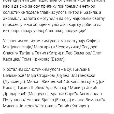
потенцијал нашег подмлађеног уметничког ансамбла,
као и да смо за ову прилику припремили четири
солистичке поделе главних улога Китри и Базила, а
ансамблу Балета омогућили да се у најбољем светлу
прикаже у многобројним улогама које су добили да
интерпретирају у овој балетској продукцији“.
У главним солистичким улогама наступају Софија
Матјушенскаја/ Маргарита Черомухина/ Теодора
Спасић/ Татјана Татић (Китри) и Лев Семенов/ Олег
Карацев/ Тома Крижнар (Базил).
У осталим солистичким улогама су: Љиљана
Велимиров/ Маја Стојаков/ Дејана Златановски
(Дулсинеја), Милош Живановић/ Јовица Бегојев (Дон
Кихот), Тијана Шебез/ Ада Распор/ Милица Јевић
Дрндаревић (Мерцедес), Бранко Сарић/ Александар
Полупанов/ Никола Бјанко (Еспада) и Јана Зимоњић/
Милена Јанковић/ Наталија Тапић (Купидон).