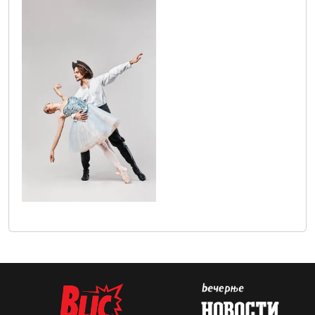
don_kihot_94