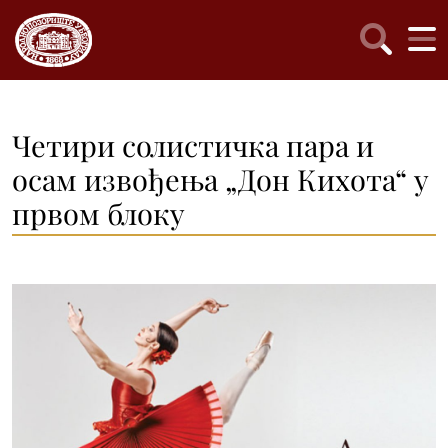
Четири солистичка пара и
осам извођења „Дон Кихота“ у
првом блоку