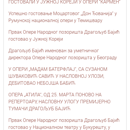
ГОСТОВАЛИ У ЈУЖНОЈ КОРЕЈИ У ОПЕРИ “КАРМЕН”
Успешно гостовање Mоцартовог „Дон Ђованиja“ у
Румунској националној опери у Темишвару
Првак Опере Народног позоришта Драгољуб Бајић
гостовао у Јужној Кореји
Драгољуб Бајић именован за уметничког
директора Опере Народног позоришта у Београду
У ОПЕРИ „МАДАМ БАТЕРФЛАЈ“, СА СУЗАНОМ
ШУВАКОВИЋ САВИЋ У НАСЛОВНОЈ УЛОЗИ,
ДЕБИТОВАО НЕБОЈША БАБИЋ
ОПЕРА „АТИЛА“, ОД 25. МАРТА ПОНОВО НА
РЕПЕРТОАРУ, НАСЛОВНУ УЛОГУ ПРЕМИЈЕРНО
ТУМАЧИ ДРАГОЉУБ БАЈИЋ
Првак Опере Народног позоришта Драгољуб Бајић
гостовао у Националном театру у Букурешту, у