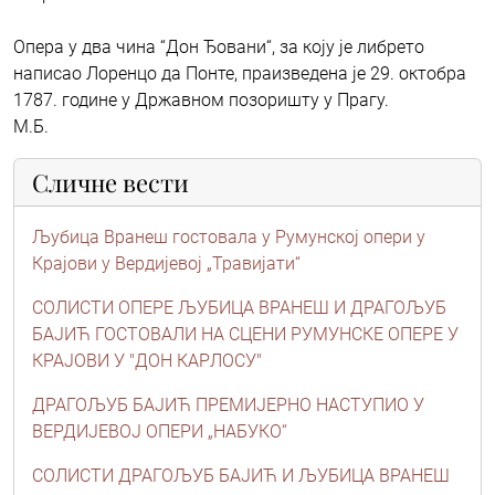
Опера у два чина “Дон Ђовани“, за коју је либрето
написао Лоренцо да Понте, праизведена је 29. октобра
1787. године у Државном позоришту у Прагу.
М.Б.
Сличне вести
Љубица Вранеш гостовала у Румунској опери у
Крајови у Вердијевој „Травијати“
СОЛИСТИ ОПЕРЕ ЉУБИЦА ВРАНЕШ И ДРАГОЉУБ
БАЈИЋ ГОСТОВАЛИ НА СЦЕНИ РУМУНСКЕ ОПЕРЕ У
КРАЈОВИ У "ДОН КАРЛОСУ"
ДРАГОЉУБ БАЈИЋ ПРЕМИЈЕРНО НАСТУПИО У
ВЕРДИЈЕВОЈ ОПЕРИ „НАБУКО“
СОЛИСТИ ДРАГОЉУБ БАЈИЋ И ЉУБИЦА ВРАНЕШ