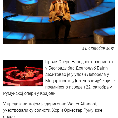
23. октобар 2017.
Првак Опере Народног позоришта
у Београду бас Драгољуб Бајић
дебитовао је у улози Лепорела у
Моцартовом „Дон Ђованију“ који је
премијерно изведен 22. октобра у
Румунској опери у Крајови.
У представи, којом је дириговао Walter Attanasi,
учествовали су солисти, Хор и Оркестар Румунске
опере.