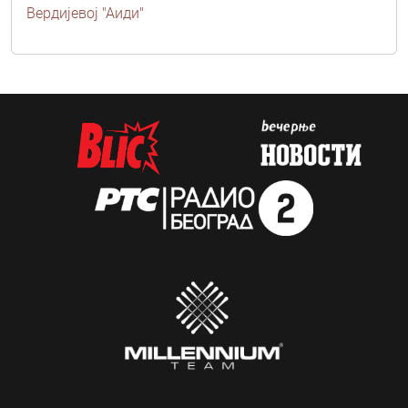
Вердијевој "Аиди"