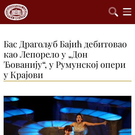
Бас Драгољуб Бајић дебитовао
као Лепорело у „Дон
Ђованију“, у Румунској опери
у Крајови