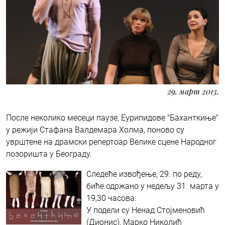
29. март 2013.
После неколико месеци паузе, Еурипидове "Баханткиње"
у режији Стафана Валдемара Холма, поново су
уврштене на драмски репертоар Велике сцене Народног
позоришта у Београду.
Следеће извођење, 29. по реду,
биће одржано у недељу 31. марта у
19,30 часова.
У подели су Ненад Стојменовић
(Дионис), Марко Николић