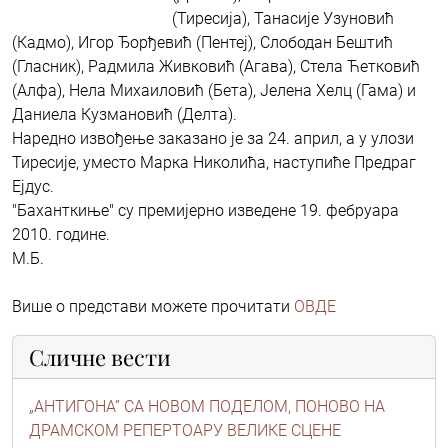
(Тиресија), Танасије Узуновић
(Кадмо), Игор Ђорђевић (Пентеј), Слободан Бештић
(Гласник), Радмила Живковић (Агава), Стела Ћетковић
(Алфа), Нела Михаиловић (Бета), Јелена Хелц (Гама) и
Даниела Кузмановић (Делта).
Наредно извођење заказано је за 24. април, а у улози
Тиресије, уместо Марка Николића, наступиће Предраг
Ејдус.
"Баханткиње" су премијерно изведене 19. фебруара
2010. године.
М.Б.
Више о представи можете прочитати
ОВДЕ
Сличне вести
„АНТИГОНА” СА НОВОМ ПОДЕЛОМ, ПОНОВО НА
ДРАМСКОМ РЕПЕРТОАРУ ВЕЛИКЕ СЦЕНЕ