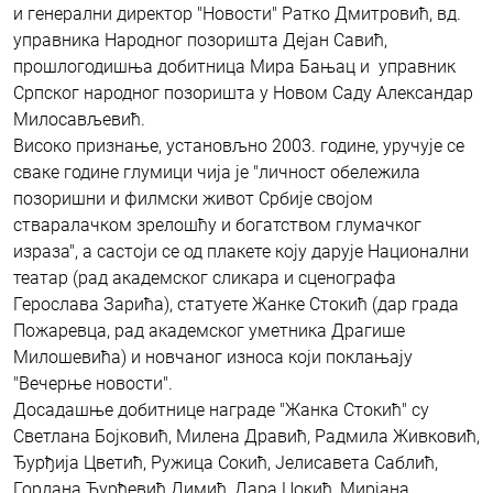
и генерални директор "Новости" Ратко Дмитровић, вд.
управника Народног позоришта Дејан Савић,
прошлогодишња добитница Мира Бањац и управник
Српског народног позоришта у Новом Саду Александар
Милосављевић.
Високо признање, установљно 2003. године, уручује се
сваке године глумици чија је "личност обележила
позоришни и филмски живот Србије својом
стваралачком зрелошћу и богатством глумачког
израза", а састоји се од плакете коју дарује Национални
театар (рад академског сликара и сценографа
Герослава Зарића), статуете Жанке Стокић (дар града
Пожаревца, рад академског уметника Драгише
Милошевића) и новчаног износа који поклањају
"Вечерње новости".
Досадашње добитнице награде "Жанка Стокић" су
Светлана Бојковић, Милена Дравић, Радмила Живковић,
Ђурђија Цветић, Ружица Сокић, Јелисавета Саблић,
Гордана Ђурђевић Димић, Дара Џокић, Мирјана