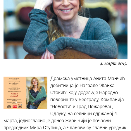
4. март 2015.
Драмска уметница Анита Манчић
добитница је Награде "Жанка
Стокић" коју додељује Народно
позориште у Београду, Компанија
"Новости" и Град Пожаревац.
Одлуку, на седници одржаној 4.
марта, једногласно је донео жири чији је почасни
председник Мира Ступица, а чланови су главни уредник