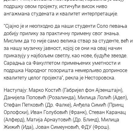
подршку овом пројекту, истичући висок ниво
ангажмана студената и квалитет интерпретације.
“Сјајно је и неопходно да наши студенти Соло певања
добију прилику за практичну примену свог знања.
Мислим да то није само велика ствар за студенте, већ и
за нашу музичку јавност, којој се они на овај начин
приказују у најбољем светлу, као нове, будуће звезде.
Сарадња са Факултетом примењених уметности и
подршка Народног позоришта немерљиво доприносе
квалитету целог пројекта”, рекла је Несторовска.
Наступају: Марко Костић (Габријел фон Ајзенштајн),
Данијела Поповић (Розалинда), Милица Лолић (Адел),
Стефан Петковић (Др. Фалке), Анђела Симић (Принц
Орлофски), Иван Голубовић (Франк), Стеван Каранац
(Алферд), Матија Арнаутовић (Др. Блинд), Милица
Жижић (Ида), Јован Симеуновић, ФДУ (Фрош).