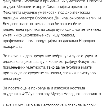
факултета - музичке и примењених уметности. Оперски
студио, Мешовити хор и Симфонијски оркестар
Факултета музичке уметности, под диригентском
палицом маестра Србољуба Динића, оживеће магични
Беч деветнаестог века, а ово ће за њих бити
јединствена прилика да своје дугогодишње интензивно
уметничко школовање крунишу правом,
професионалном продукцијом на даскама Народног
позоришта.
За визуелни део представе побринули су се студенти
одсека за сценографију и костимографију Факултета
примењених уметности, тако да ће публика имати
прилику да се сусретне са новим, свежим приступом
овом делу.
За посетиоце је приређена и изложба костима
студената ФПУ, у простору Музеја Народног позоришта.
Декан ФМУ, Љиљана Несторовска, изразила је своју