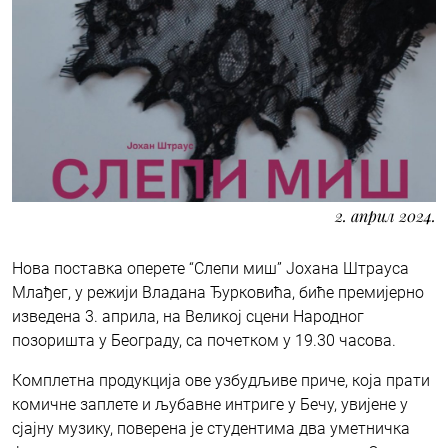
2. април 2024.
Нова поставка оперете “Слепи миш” Јохана Штрауса
Млађег, у режији Владана Ђурковића, биће премијерно
изведена 3. априла, на Великој сцени Народног
позоришта у Београду, са почетком у 19.30 часова.
Комплетна продукција ове узбудљиве приче, која прати
комичне заплете и љубавне интриге у Бечу, увијене у
сјајну музику, поверена је студентима два уметничка