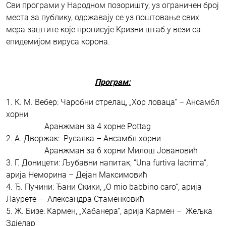
Сви програми у Народном позоришту, уз ограничен број
места за публику, одржавају се уз поштовање свих
мера заштите које прописује Kризни штаб у вези са
епидемијом вируса корона.
Програм:
1. К. М. Вебер: Чаробни стрелац, „Хор ловаца“ – Ансамбл
хорни
Аранжман за 4 хорне Pottag
2. А. Дворжак: Русалка – Ансамбл хорни
Аранжман за 6 хорни Милош Јовановић
3. Г. Доницети: Љубавни напитак, “Una furtiva lacrima“,
арија Неморина – Дејан Максимовић
4. Ђ. Пучини: Ђани Скики, „O mio babbino caro“, арија
Лаурете – Александра Стаменковић
5. Ж. Бизе: Кармен, „Хабанера“, арија Кармен – Жељка
Здјелар