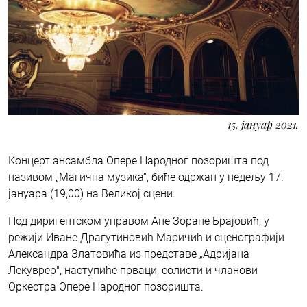
15. јануар 2021.
Концерт ансамбла Опере Народног позоришта под
називом „Магична музика“, биће одржан у недељу 17.
јануара (19,00) на Великој сцени.
Под диригентском управом Ане Зоране Брајовић, у
режији Иване Драгутиновић Маричић и сценографији
Александра Златовића из представе „Адријана
Лекуврер", наступиће прваци, солисти и чланови
Оркестра Опере Народног позоришта.