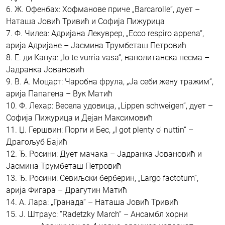
6. Ж. Офенбах: Хофманове приче „Barcarolle“, дует –
Наташа Јовић Тривић и Софија Пижурица
7. Ф. Чилеа: Адријана Лекуврер, „Ecco respiro appena“,
арија Адријане – Јасмина Трумбеташ Петровић
8. Е. ди Капуа: „Io te vurria vasa“, наполитанска песма –
Јадранка Јовановић
9. В. А. Моцарт: Чаробна фрула, „Ја себи жену тражим“,
арија Папагена – Вук Матић
10. Ф. Лехар: Весела удовица, „Lippen schweigen“, дует –
Софија Пижурица и Дејан Максимовић
11. Џ. Гершвин: Порги и Бес, „I got plenty o' nuttin“ –
Драгољуб Бајић
12. Ђ. Росини: Дует мачака – Јадранка Јовановић и
Јасмина Трумбеташ Петровић
13. Ђ. Росини: Севиљски берберин, „Largo factotum“,
арија Фигара – Драгутин Матић
14. А. Лара: „Гранада“ – Наташа Јовић Тривић
15. Ј. Штраус: “Radetzky March“ – Ансамбл хорни