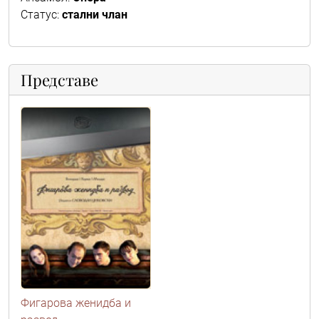
Статус:
стални члан
Представе
Фигарова женидба и