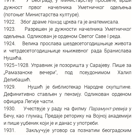
1919. У Београду, у Министарству просвете, врши
дужност првог начелника Уметничког одељења
(потоњег Министарства културе).
1922. Због драме
Наход
, црква га је анатемисала.
1923. Разрешен је дужности начелника Уметничког
одељења. Одликован је орденом Светог Саве I реда.
1924. Велика прослава шездесетогодишњице живота
и четрдесетогодишњице књижевног рада Бранислава
Нушића.
1925–1928. Управник је позоришта у Сарајеву. Пише за
„Рамазанске вечери“, под псеудонимом Халил
Делибашић.
1929. Нушић је библиотекар Народне скупштине.
Дефинитивно стављен у пензију. Одликован орденом
официра Легије части.
1930. Учествује у раду на филму
Парамунт-ревија
у
Бечу, као глумац. Предаје реторику на Војној академији
и пише уџбеник који је и данас у употреби.
1931. Закључује уговор са познатим београдским