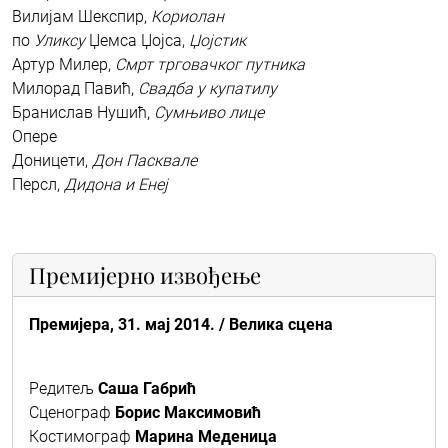
Вилијам Шекспир,
Кориолан
по
Уликсу
Џемса Џојса,
Џојстик
Артур Милер,
Смрт трговачког путника
Милорад Павић,
Свадба у купатилу
Бранислав Нушић,
Сумњиво лице
Опере
Доницети,
Дон Пасквале
Персл,
Дидона и Енеј
Премијерно извођење
Премијера,
31. мај 2014. / Велика сцена
Редитељ
Саша Габрић
Сценограф
Борис Максимовић
Костимограф
Марина Меденица