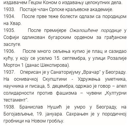
издавачем Гецом Коном о издавању целокупних дела.
1933. Постаје члан Српске краљевске академије.
1934. После прве теже болести одлази са породицом
на Хвар.
1935. После премијере
Ожалошћене породице
у
Софији одликован бугарским орденом за грађанске
заслуге.
1936. После много сељења купио је плац и сазидао
кућу, у коју се уселио 15. септембра, у улици Розалије
Мортон 1 (данас Шекспирова).
1937. Оперисан је у Санаторијуму „Врачар“ у Београду.
На оснивачкој Скупштини - Удружења уметника,
научника и писаца, 5. децембра, одржао је говор – апел
солидарности против фашизма – чувени „Културни
тестамент“.
1938. Бранислав Нушић је умро у Београду, на
Богојављење, 19. јануара. Сахрањен је у породичној
гробници на Новом гробљу.