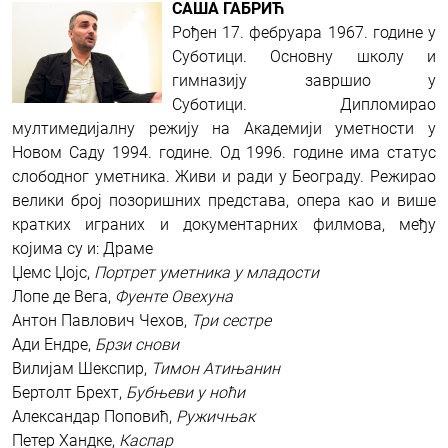
САША ГАБРИЋ
Рођен 17. фебруара 1967. године у
Суботици.
Основну школу и
гимназију завршио у
Суботици.
Дипломирао
мултимедијалну режију на Академији уметности у
Новом Саду 1994. године.
Од 1996. године има статус
слободног уметника.
Живи и ради у Београду.
Режирао
велики број позоришних представа, опера као и више
кратких играних и документарних филмова, међу
којима су и:
Драме
Џемс Џојс,
Портрет уметника у младости
Лопе де Вега,
Фуенте Овехуна
Антон Павлович Чехов,
Три сестре
Ади Ендре,
Брзи снови
Вилијам Шекспир,
Тимон Атињанин
Бертолт Брехт,
Бубњеви у ноћи
Александар Поповић,
Ружичњак
Петер Хандке,
Каспар