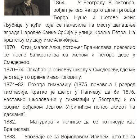
1864. У Београду, 8. октобра,
рођен је као четврто дете трговца
Ђорђа Нуше и његове жене
Љубице, у кући која се налазила на месту данашње
зграде Народне банке Србије у улици Краља Петра. На
крштењу му дају име Алкибијад.
1870. Отац малог Алка, потоњег Бранислава, преселио
се после банкротства са женом и петоро деце у
Смедерево.
1870–74. Похађао је основну школу у Смедереву, где му
је отац у то време имао трговину.
1874–82. Похађа гимназију (1875. понавља I разред
гимназије, кратко је шегрт у Панчеву, да би 1876.
наставио школовање у гимназији у Београду, и са
својим рођаком Јевтом Угричићем почео „живот на
даскама“.
1882. Матурира и почиње да се потписује као
Бранислав.
1883. Упознаје се са Војиславом Илићем, што ће га