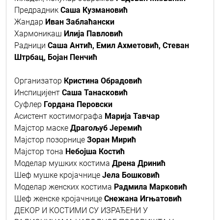
Предрадник
Саша Кузмановић
Жандар
Иван Заблаћански
Хармоникаш
Илија Павловић
Радници
Саша Антић, Емил Ахметовић, Стеван
Штрбац, Бојан Пенчић
Организатор
Кристина Обрадовић
Инспицијент
Саша Танасковић
Суфлер
Гордана Перовски
Aсистент костимографа
Марија Тавчар
Мајстор маске
Драгољуб Јеремић
Мајстор позорнице
Зоран Мирић
Мајстор тона
Небојша Костић
Моделар мушких костима
Дрена Дринић
Шеф мушке кројачнице
Јела Бошковић
Моделар женских костима
Радмила Марковић
Шеф женске кројачнице
Снежана Игњатовић
ДЕКОР И КОСТИМИ СУ ИЗРАЂЕНИ У