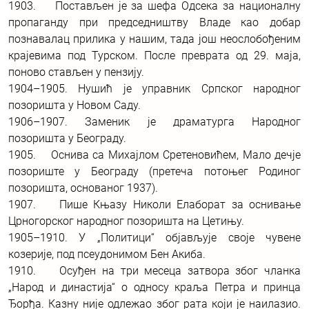
1903. Постављен је за шефа Одсека за националну
пропаганду при председништву Владе као добар
познавалац прилика у нашим, тада још неослобођеним
крајевима под Турском. После преврата од 29. маја,
поново стављен у пензију.
1904–1905. Нушић је управник Српског народног
позоришта у Новом Саду.
1906–1907. Заменик је драматурга Народног
позоришта у Београду.
1905. Оснива са Михајлом Сретеновићем, Мало дечје
позориште у Београду (претеча потоњег Родиног
позоришта, основаног 1937).
1907. Пише Књазу Николи Елаборат за оснивање
Црногорског народног позоришта на Цетињу.
1905–1910. У „Политици“ објављује своје чувене
козерије, под псеудонимом Бен Акиба.
1910. Осуђен на три месеца затвора због чланка
„Народ и династија“ о односу краља Петра и принца
Ђорђа. Казну није одлежао због рата који је наилазио.