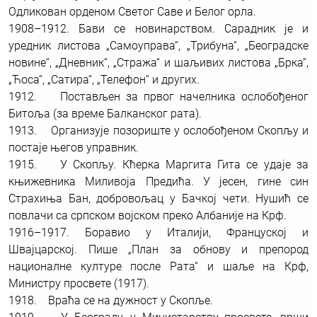
Одликован орденом Светог Саве и Белог орла.
1908–1912. Бави се новинарством. Сарадник је и
уредник листова „Самоуправа“, „Трибуна“, „Београдске
новине“, „Дневник“, „Стража“ и шаљивих листова „Брка“,
„Ћоса“, „Сатира“, „Телефон“ и других.
1912. Постављен за првог начелника ослобођеног
Битоља (за време Балканског рата).
1913. Организује позориште у ослобођеном Скопљу и
постаје његов управник.
1915. У Скопљу. Кћерка Маргита Гита се удаје за
књижевника Миливоја Предића. У јесен, гине син
Страхиња Бан, добровољац у Бачкој чети. Нушић се
повлачи са српском војском преко Албаније на Крф.
1916–1917. Боравио у Италији, Француској и
Швајцарској. Пише „План за обнову и препород
националне културе после Рата“ и шаље на Крф,
Министру просвете (1917).
1918. Враћа се на дужност у Скопље.