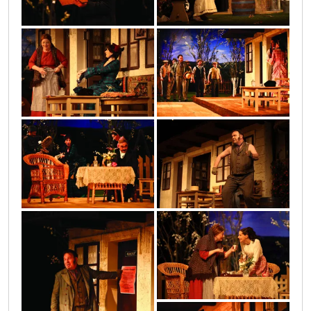
11
img_5650
img_5283
10
4
img_5670