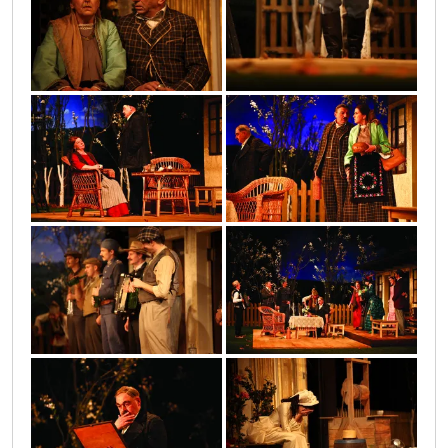
14
img_5522
img_5456
12
img_5486
img_5322
13