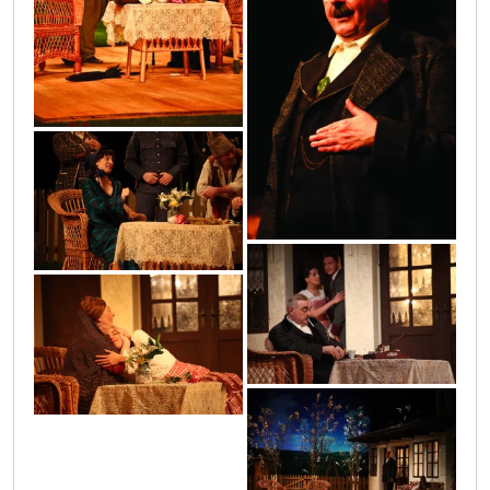
img_5365
6
2
3
1