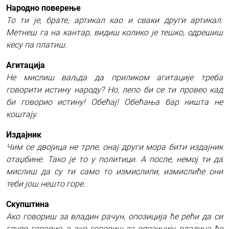
Народно поверење
То ти је, брате, артикал као и сваки други артикал.
Метнеш га на кантар, видиш колико је тешко, одрешиш
кесу па платиш.
Агитација
Не мислиш ваљда да приликом агитације треба
говорити истину народу? Но, лепо би се ти провео кад
би говорио истину!
Обећај! Обећања бар ништа не
коштају.
Издајник
Чим се двојица не трпе, онај други мора бити издајник
отаџбине. Тако је то у политици. А после, немој ти да
мислиш да су ти само то измислили, измислиће они
теби још нешто горе.
Скупштина
Ако говориш за владин рачун, опозиција ће рећи да си
глупо говорио, а ако говориш за опозицију, владина ће