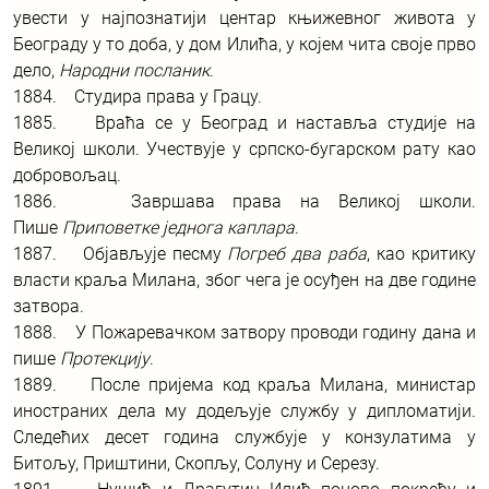
увести у најпознатији центар књижевног живота у
Београду у то доба, у дом Илића, у којем чита своје прво
дело,
Народни посланик
.
1884. Студира права у Грацу.
1885. Враћа се у Београд и наставља студије на
Великој школи. Учествује у српско-бугарском рату као
добровољац.
1886. Завршава права на Великој школи.
Пише
Приповетке једнога каплара
.
1887. Објављује песму
Погреб два раба
, као критику
власти краља Милана, због чега је осуђен на две године
затвора.
1888. У Пожаревачком затвору проводи годину дана и
пише
Протекцију
.
1889. После пријема код краља Милана, министар
иностраних дела му додељује службу у дипломатији.
Следећих десет година службује у конзулатима у
Битољу, Приштини, Скопљу, Солуну и Серезу.