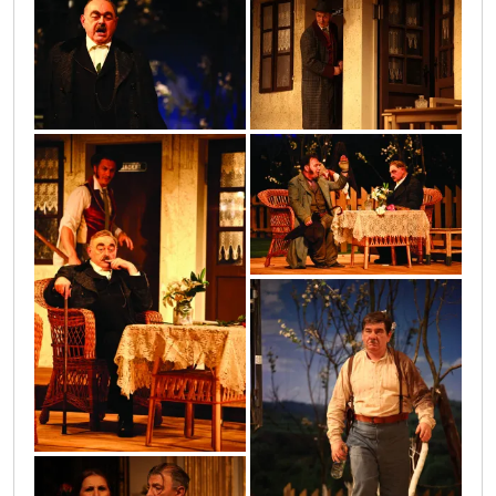
img_5744
8
img_5418
img_5182
9