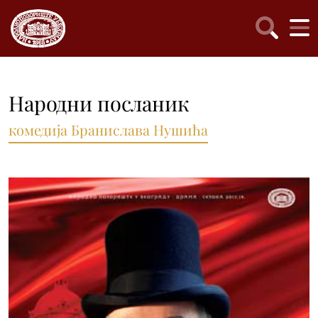
Народни посланик
комедија Бранислава Нушића