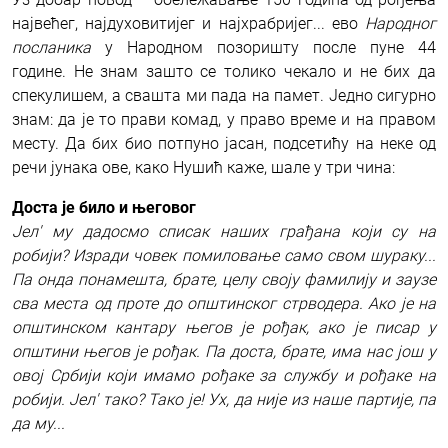
највећег, најдуховитијег и најхрабријег... ево
Народног
посланика
у Народном позоришту после пуне 44
године.
Не знам зашто се толико чекало и не бих да
спекулишем, а свашта ми пада на памет. Једно сигурно
знам: да је то прави комад, у право време и на правом
месту. Да бих био потпуно јасан, подсетићу на неке од
речи јунака ове, како Нушић каже, шале у три чина:
Доста је било и његовог
Јел' му дадосмо списак наших грађана који су на
робији? Изради човек помиловање само свом шураку...
Па онда понамешта, брате, целу своју фамилију и заузе
сва места од проте до општинског стрводера. Ако је на
општинском кантару његов је рођак, ако је писар у
општини његов је рођак. Па доста, брате, има нас још у
овој Србији који имамо рођаке за службу и рођаке на
робији. Јел' тако? Тако је! Ух, да није из наше партије, па
да му...