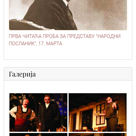
ПРВА ЧИТАЋА ПРОБА ЗА ПРЕДСТАВУ "НАРОДНИ
ПОСЛАНИК", 17. МАРТА
Галерија
img_5232
img_5756