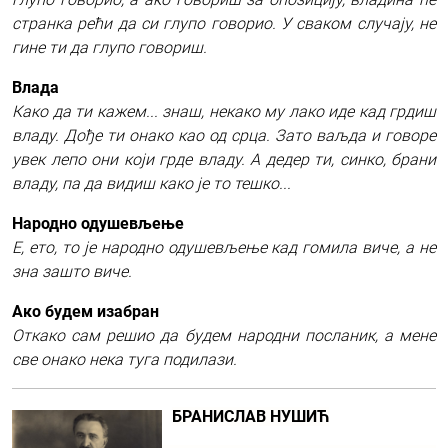
странка рећи да си глупо говорио. У сваком случају, не
гине ти да глупо говориш.
Влада
Како да ти кажем... знаш, некако му лако иде кад грдиш
владу. Дође ти онако као од срца. Зато ваљда и говоре
увек лепо они који грде владу. А дедер ти, синко, брани
владу, па да видиш како је то тешко...
Народно одушевљење
Е, ето, то је народно одушевљење кад гомила виче, а не
зна зашто виче.
Ако будем изабран
Откако сам решио да будем народни посланик, а мене
све онако нека туга подилази.
БРАНИСЛАВ НУШИЋ