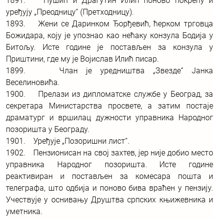
1891. Нушић и Драгутин Илић поново покрећу и
уређују „Преодницу“ (Претходницу).
1893. Жени се Даринком Ђорђевић, ћерком трговца
Божидара, коју је упознао као нећаку конзула Бодија у
Битољу. Исте године је постављен за конзула у
Приштини, где му је Војислав Илић писар.
1899. Члан је уредништва „Звезде“ Јанка
Веселиновића.
1900. Прелази из дипломатске службе у Београд, за
секретара Министарства просвете, а затим постаје
драматург и вршилац дужности управника Народног
позоришта у Београду.
1901. Уређује „Позоришни лист“.
1902. Пензионисан на свој захтев, јер није добио место
управника Народног позоришта. Исте године
реактивиран и постављен за комесара пошта и
телеграфа, што одбија и поново бива враћен у пензију.
Учествује у оснивању Друштва српских књижевника и
уметника.