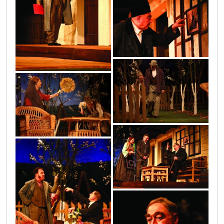
img_5616
5
7
img_5628
img_5371