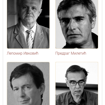
Лепомир Ивковић
Предраг Милетић