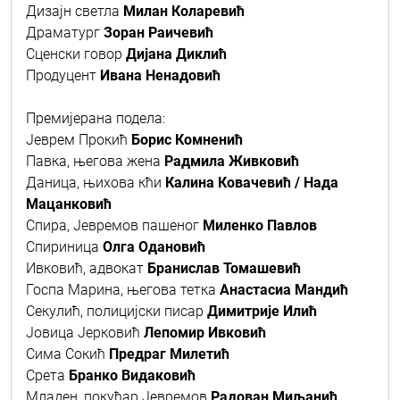
Дизајн светла
Милан Коларевић
Драматург
Зоран Раичевић
Сценски говор
Дијана Диклић
Продуцент
Ивана Ненадовић
Премијерана подела:
Јеврем Прокић
Борис Комненић
Павка, његова жена
Радмила Живковић
Даница, њихова кћи
Калина Ковачевић / Нада
Мацанковић
Спира, Јевремов пашеног
Миленко Павлов
Спириница
Олга Одановић
Ивковић, адвокат
Бранислав Томашевић
Госпа Марина, његова тетка
Анастасиа Мандић
Секулић, полицијски писар
Димитрије Илић
Јовица Јерковић
Лепомир Ивковић
Сима Сокић
Предраг Милетић
Срета
Бранко Видаковић
Младен, покућар Јевремов
Радован Миљанић