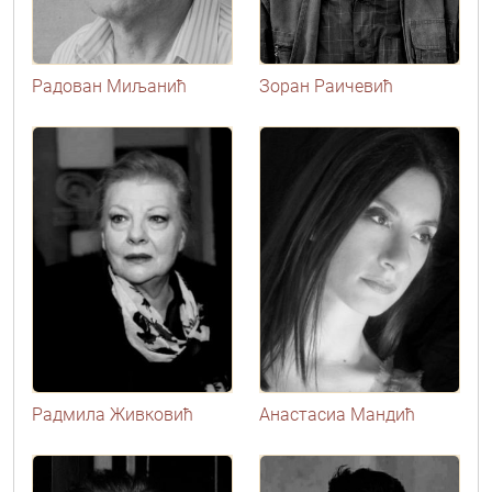
Радован Миљанић
Зоран Раичевић
Радмила Живковић
Анастасиа Мандић