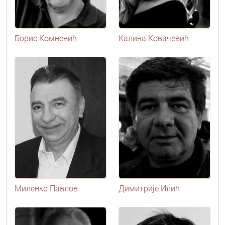
Борис Комненић
Калина Ковачевић
Миленко Павлов
Димитрије Илић