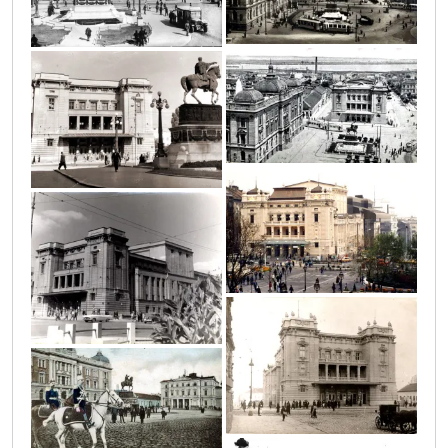
9
12
13
11
10
7_1