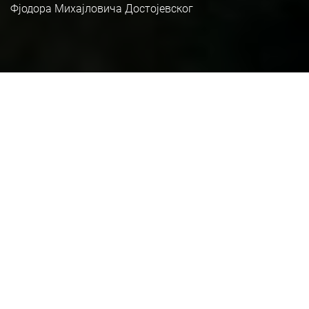
Фјодора Михајловича Достојевског