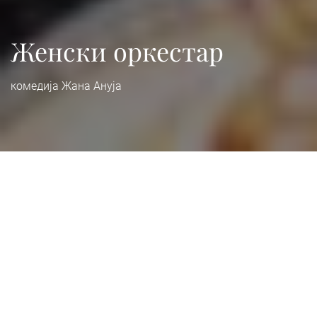
Женски оркестар
комедија Жана Ануја