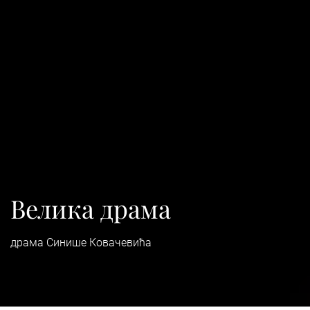
Велика драма
драма Синише Ковачевића