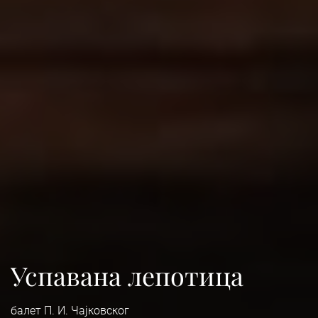
Успавана лепотица
балет П. И. Чајковског