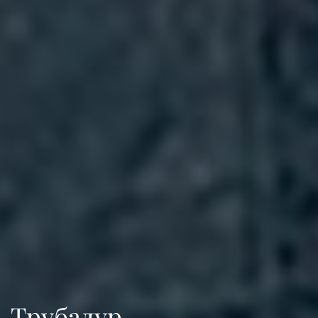
Трубадур