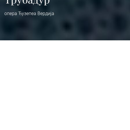
опера Ђузепеа Вердија