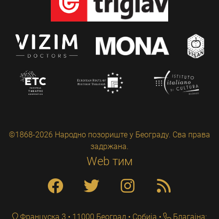
©1868-2026 Народно позориште у Београду. Сва права
задржана.
Web тим
Француска 3 • 11000 Београд • Србија
Благајна: